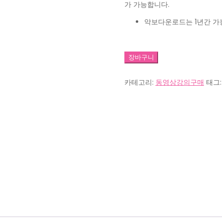
가 가능합니다.
악보다운로드는 1년간 가능
UM00007_wipe
장바구니
out(듀
오)_10
카테고리:
동영상강의구매
태그
수
량