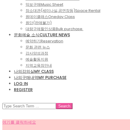
악보구매
Music Sheet
장소대관(세미나실,공연장등)
Space Rental
원데이클래스
Oneday Class
원단(판매불가)
대량구매할인상품
Bulk purchase.
문화예술 소식
CULTURE NEWS
예약하기
Reservation
문화 관련 뉴스
강사양성과정
예술활동지원
지역교육장안내
나의강의실
MY CLASS
나의구매내역
MY PURCHASE
LOG IN
REGISTER
SEARCH
여기를 클릭하세요