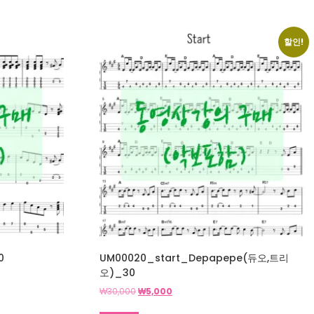
할인!
0
UM00020_start_Depapepe(듀오,트리
오)_30
원
현
₩
30,000
₩
5,000
래
재