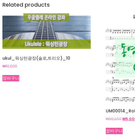
Related products
ukul_워싱턴광장(솔로,트리오)_10
₩
10,000
장바구니
UM00014_Rol
원
₩
30,000
₩
5,00
래
가
장바구니
격: