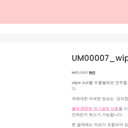
UM00007_wip
원
현
₩
10,000
₩
0
래
재
wipe out를 우쿨렐레로 연주할
가
가
다.
격:
격:
₩10,000.
₩0.
곡에대한 자세한 정보는 강의창
월14,900원 정기결제 상품
을 
언제든지 취소가 가능합니다.
본 결제에는 악보가 포함되어 있