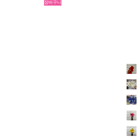
가
가
장바구니
격:
격:
₩30,000.
₩5,000.