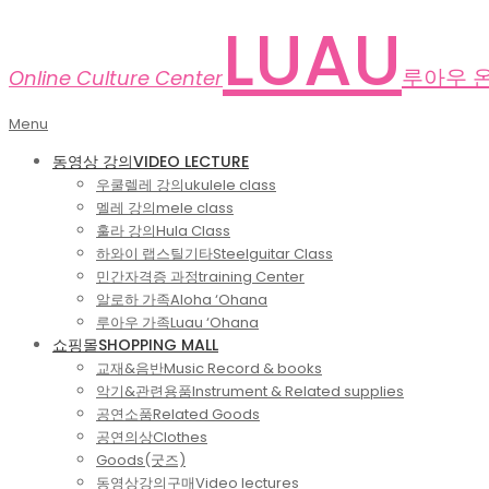
Skip
LUAU
to
content
루아우 
Online Culture Center
Primary
Menu
Navigation
동영상 강의
VIDEO LECTURE
Menu
우쿨렐레 강의
ukulele class
멜레 강의
mele class
훌라 강의
Hula Class
하와이 랩스틸기타
Steelguitar Class
민간자격증 과정
training Center
알로하 가족
Aloha ‘Ohana
루아우 가족
Luau ‘Ohana
쇼핑몰
SHOPPING MALL
교재&음반
Music Record & books
악기&관련용품
Instrument & Related supplies
공연소품
Related Goods
공연의상
Clothes
Goods(굿즈)
동영상강의구매
Video lectures