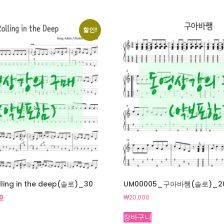
할인!
ling in the deep(솔로)_30
UM00005_구아바쨈(솔로)_2
현
0
₩
20,000
재
가
장바구니
격: