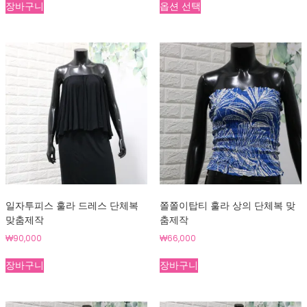
장바구니
옵션 선택
러
상
품
옵
션
이
이
상
품
에
있
습
니
다.
일자투피스 훌라 드레스 단체복
쫄쫄이탑티 훌라 상의 단체복 맞
상
맞춤제작
춤제작
품
₩
90,000
₩
66,000
페
이
장바구니
장바구니
지
에
서