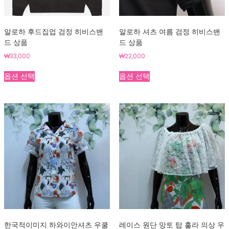
알로하 후드집업 검정 히비스밴
알로하 셔츠 여름 검정 히비스밴
드 상품
드 상품
₩
33,000
₩
22,000
여
여
옵션 선택
옵션 선택
러
러
상
상
품
품
옵
옵
션
션
이
이
이
이
상
상
품
품
에
에
있
있
습
습
니
니
다.
다.
한국적이미지 하와이안셔츠 우쿨
레이스 원단 망토 탑 훌라 의상 우