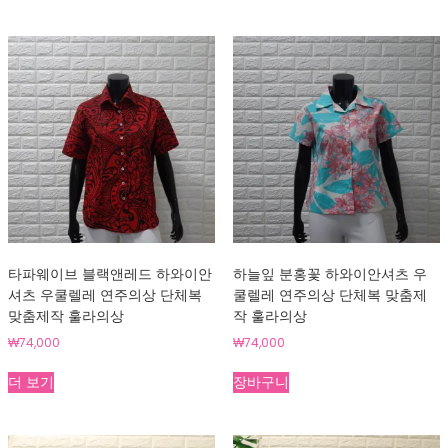
타파웨이브 블랙앤레드 하와이안
하늘잎 분홍꽃 하와이안셔츠 우
셔츠 우쿨렐레 연주의상 단체복
쿨렐레 연주의상 단체복 맞춤제
맞춤제작 훌라의상
작 훌라의상
₩
74,000
₩
74,000
더 보기
장바구니