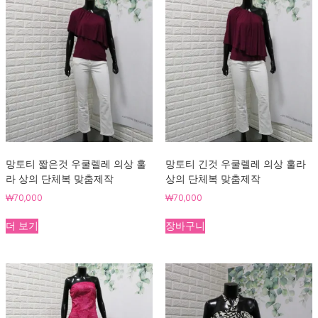
옵
션
을
선
택
할
수
있
습
니
다
망토티 짧은것 우쿨렐레 의상 훌
망토티 긴것 우쿨렐레 의상 훌라
라 상의 단체복 맞춤제작
상의 단체복 맞춤제작
₩
70,000
₩
70,000
더 보기
장바구니