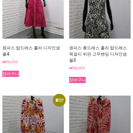
원피스 탑드레스 훌라 디자인샘
원피스 롱드레스 훌라 탑드레스
플4
목걸이 뒤판 고무밴딩 디자인샘
플3
₩
116,000
₩
118,000
장바구니
장바구니
할인!