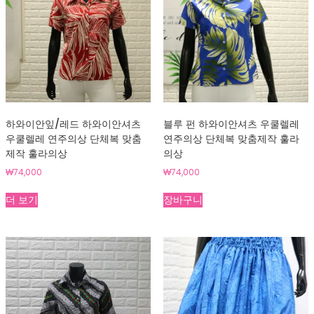
하와이안잎/레드 하와이안셔츠
블루 펀 하와이안셔츠 우쿨렐레
우쿨렐레 연주의상 단체복 맞춤
연주의상 단체복 맞춤제작 훌라
제작 훌라의상
의상
₩
74,000
₩
74,000
더 보기
장바구니