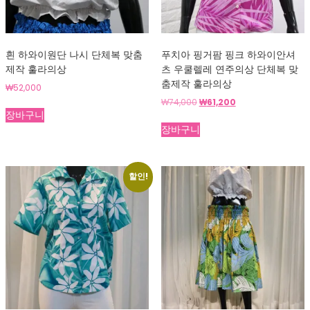
흰 하와이원단 나시 단체복 맞춤
푸치아 핑거팜 핑크 하와이안셔
제작 훌라의상
츠 우쿨렐레 연주의상 단체복 맞
춤제작 훌라의상
₩
52,000
원
현
₩
74,000
₩
61,200
장바구니
래
재
가
가
장바구니
격:
격:
₩74,000.
₩61,200.
할인!