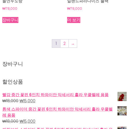
늘연두노랑
일랜드파라다이스 블랙
₩
78,000
₩
78,000
장바구니
더 보기
1
2
→
장바구니
할인상품
빨강 중간 꽃핀 6인치 하와이안 악세서리 훌라 우쿨렐레 용품
원
현
₩
18,000
₩
15,000
래
재
흰색 스파이더 중간 꽃핀 6인치 하와이안 악세서리 훌라 우쿨렐
가
가
레 용품
격:
격:
원
현
₩
18,000
₩
15,000
₩18,000.
₩15,000.
래
재