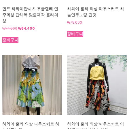
민트 하와이안셔츠 우쿨렐레 연
하와이 훌라 의상 파우스커트 하
주의상 단체복 맞춤제작 훌라의
늘연두노랑 긴것
상
₩
78,000
원
현
₩
74,000
₩
54,400
장바구니
래
재
가
가
장바구니
격:
격:
₩74,000.
₩54,400.
하와이 훌라 의상 파우스커트 하
하와이 훌라 의상 파우스커트 아