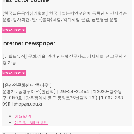
Instructor course
[한국실용음악심리협회] 한국직업능력연구원에 등록된 민간자격증
운영, 강사파견, 댄스(훌라)체험, 악기체험 운영, 공연팀을 운영
know more
Internet newspaper
[뉴월드뮤직] 문화,예술 관련 인터넷신문사로 기사제보, 광고문의 신
청 가능
know more
[온라인문화센터 ‘루아우’]
운영자 : 동명루아우(한신희) | 216-24-22454 | 제2020-광주동
구-0150호 | 광주광역시 동구 동명로26번길15-1 B1) | T 062-368-
0911 | shop@Luau.kr
이용약관
개인정보취급방법