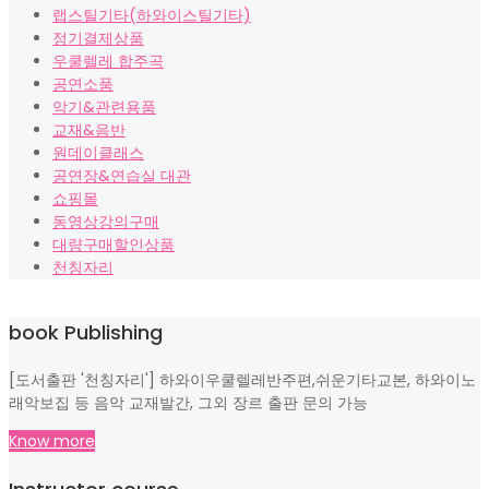
랩스틸기타(하와이스틸기타)
정기결제상품
우쿨렐레 합주곡
공연소품
악기&관련용품
교재&음반
원데이클래스
공연장&연습실 대관
쇼핑몰
동영상강의구매
대량구매할인상품
천칭자리
book Publishing
[도서출판 '천칭자리'] 하와이우쿨렐레반주편,쉬운기타교본, 하와이노
래악보집 등 음악 교재발간, 그외 장르 출판 문의 가능
Know more