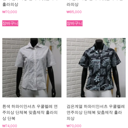
훌라의상
라의상
₩
70,000
₩
85,000
장바구니
장바구니
흰색 하와이안셔츠 우쿨렐레 연
검은계열 하와이안셔츠 우쿨렐레
주의상 단체복 맞춤제작 훌라의
연주의상 단체복 맞춤제작 훌라
상 단복
의상
₩
74,000
₩
70,000