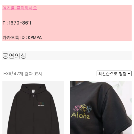
여기를 클릭하세요
T : 1670-8611
카카오톡 ID : KPMPA
공연의상
최
1–36/47개 결과 표시
신
순
으
로
정
렬
됨