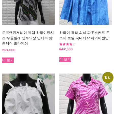
로즈앤진저레이 블랙 하와이안셔
하와이 훌라 의상 파우스커트 몬
츠 우쿨렐레 연주의상 단체복 맞
스터 로얄 국내제작 하와이원단
춤제작 훌라의상
₩
80,000
5 중에서
₩
74,000
4.00
로 평가
됨
더 보기
더 보기
할인!