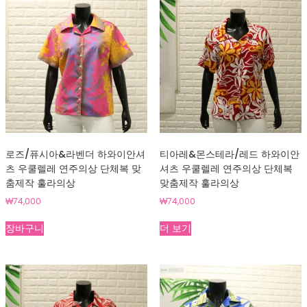
로즈/퓨시아&라벤더 하와이안셔
티아레&몬스테라/레드 하와이안
츠 우쿨렐레 연주의상 단체복 맞
셔츠 우쿨렐레 연주의상 단체복
춤제작 훌라의상
맞춤제작 훌라의상
₩
74,000
₩
74,000
장바구니
더 보기