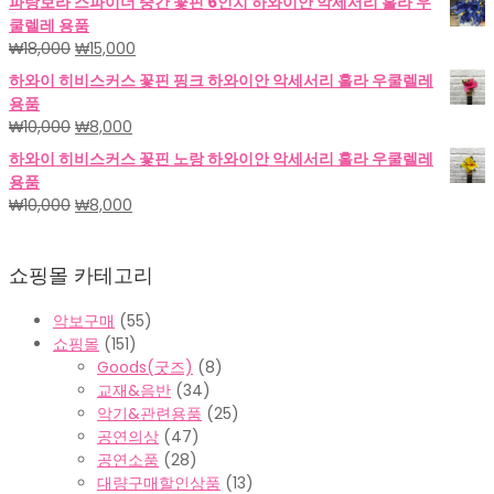
파랑보라 스파이더 중간 꽃핀 6인치 하와이안 악세서리 훌라 우
가
가
쿨렐레 용품
격:
격:
원
현
₩
18,000
₩
15,000
₩18,000.
₩15,000.
래
재
하와이 히비스커스 꽃핀 핑크 하와이안 악세서리 훌라 우쿨렐레
가
가
용품
격:
격:
원
현
₩
10,000
₩
8,000
₩18,000.
₩15,000.
래
재
하와이 히비스커스 꽃핀 노랑 하와이안 악세서리 훌라 우쿨렐레
가
가
용품
격:
격:
원
현
₩
10,000
₩
8,000
₩10,000.
₩8,000.
래
재
가
가
쇼핑몰 카테고리
격:
격:
₩10,000.
₩8,000.
악보구매
(55)
쇼핑몰
(151)
Goods(굿즈)
(8)
교재&음반
(34)
악기&관련용품
(25)
공연의상
(47)
공연소품
(28)
대량구매할인상품
(13)