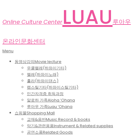
Skip
LUAU
to
content
루아우
Online Culture Center
온라인문화센터
Primary
Menu
Navigation
동영상강의
Movie lecture
Menu
우쿨렐레(하와이기타)
멜레(하와이노래)
훌라(하와이댄스)
랩스틸기타(하와이스틸기타)
민간자격증 취득과정
알로하 가족
Aloha ‘Ohana
루아우 가족
Luau ‘Ohana
쇼핑몰
Shopping Mall
교재&음반
Music Record & books
악기&관련용품
Instrument & Related supplies
공연소품
Related Goods