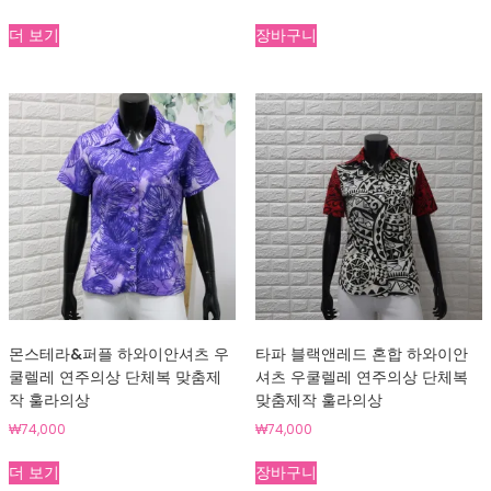
더 보기
장바구니
몬스테라&퍼플 하와이안셔츠 우
타파 블랙앤레드 혼합 하와이안
쿨렐레 연주의상 단체복 맞춤제
셔츠 우쿨렐레 연주의상 단체복
작 훌라의상
맞춤제작 훌라의상
₩
74,000
₩
74,000
더 보기
장바구니