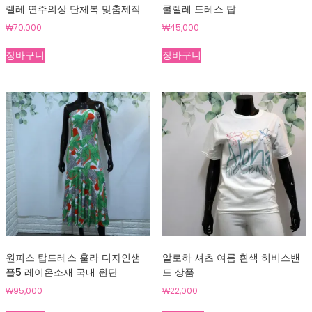
상
상
렐레 연주의상 단체복 맞춤제작
쿨렐레 드레스 탑
품
품
₩
70,000
₩
45,000
페
페
이
이
장바구니
장바구니
지
지
에
에
서
서
옵
옵
션
션
을
을
선
선
택
택
할
할
수
수
있
있
습
습
니
니
다
다
원피스 탑드레스 훌라 디자인샘
알로하 셔츠 여름 흰색 히비스밴
플5 레이온소재 국내 원단
드 상품
₩
95,000
₩
22,000
여