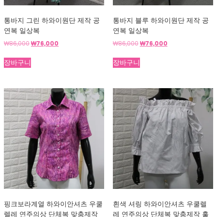
통바지 그린 하와이원단 제작 공
통바지 블루 하와이원단 제작 공
연복 일상복
연복 일상복
원
현
원
현
₩
86,000
₩
76,000
₩
86,000
₩
76,000
래
재
래
재
가
가
가
가
장바구니
장바구니
격:
격:
격:
격:
₩86,000.
₩76,000.
₩86,000.
₩76,000.
핑크보라계열 하와이안셔츠 우쿨
흰색 셔링 하와이안셔츠 우쿨렐
렐레 연주의상 단체복 맞춤제작
레 연주의상 단체복 맞춤제작 훌