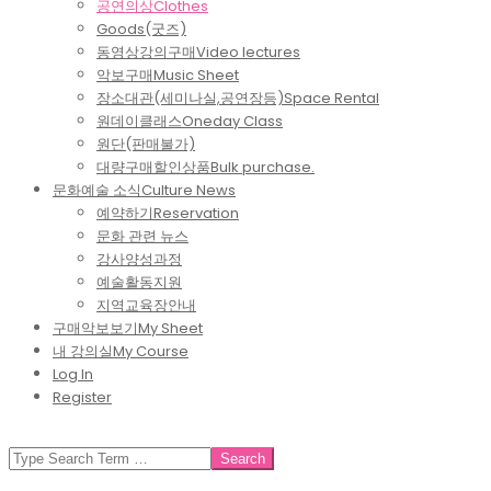
공연의상
Clothes
Goods(굿즈)
동영상강의구매
Video lectures
악보구매
Music Sheet
장소대관(세미나실,공연장등)
Space Rental
원데이클래스
Oneday Class
원단(판매불가)
대량구매할인상품
Bulk purchase.
문화예술 소식
Culture News
예약하기
Reservation
문화 관련 뉴스
강사양성과정
예술활동지원
지역교육장안내
구매악보보기
My Sheet
내 강의실
My Course
Log In
Register
SEARCH