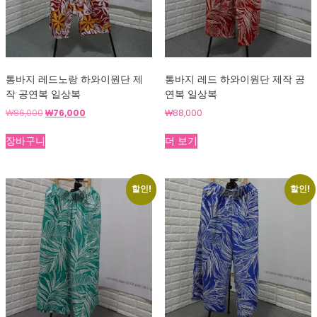
통바지 레드노랑 하와이원단 제
통바지 레드 하와이원단 제작 공
작 공연복 일상복
연복 일상복
원
현
₩
86,000
₩
76,000
₩
88,000
래
재
가
가
장바구니
더 보기
격:
격:
₩86,000.
₩76,000.
할인!
할인!