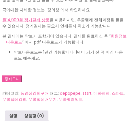
격:
격:
₩30,000.
₩5,000.
곡에대한 자세한 정보는 강의창 에서 확인하세요
월14,900원 정기결제 상품
을 이용하시면, 우쿨렐레 전체과정을 들을
수 있습니다. 정기결제는 필요시 언제든지 취소가 가능합니다.
본 결제에는 악보가 포함되어 있습니다. 결제를 완료하신 후 “
회원정보
– 다운로드
” 에서 pdf 다운로드가 가능합니다.
악보다운로드는 1년간 가능합니다. 1년이 되기 전 꼭 미리 다운
로드 해주세요.
UM00020_start_Depapepe(듀
장바구니
오,
트
카테고리:
동영상강의구매
태그:
depapepe
,
stsrt
,
데파페페
,
스타트
,
리
우쿨렐레강의
,
우쿨렐레배우기
,
우쿨렐레악보
오)_30
수
량
설명
상품평 (0)