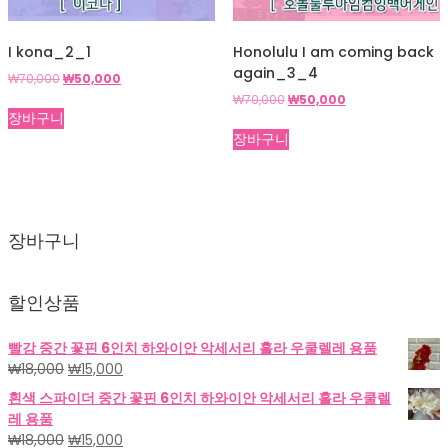
I kona_2_1
Honolulu I am coming back
again_3_4
원
현
₩
70,000
₩
50,000
래
재
원
현
₩
70,000
₩
50,000
가
가
장바구니
래
재
격:
격:
가
가
장바구니
₩70,000.
₩50,000.
격:
격:
₩70,000.
₩50,000.
장바구니
할인상품
빨강 중간 꽃핀 6인치 하와이안 악세서리 훌라 우쿨렐레 용품
원
현
₩
18,000
₩
15,000
래
재
흰색 스파이더 중간 꽃핀 6인치 하와이안 악세서리 훌라 우쿨렐
가
가
레 용품
격:
격:
원
현
₩
18,000
₩
15,000