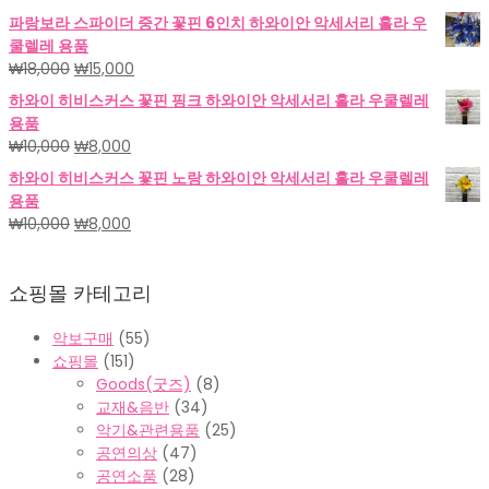
₩18,000.
₩15,000.
래
재
파랑보라 스파이더 중간 꽃핀 6인치 하와이안 악세서리 훌라 우
가
가
쿨렐레 용품
격:
격:
원
현
₩
18,000
₩
15,000
₩18,000.
₩15,000.
래
재
하와이 히비스커스 꽃핀 핑크 하와이안 악세서리 훌라 우쿨렐레
가
가
용품
격:
격:
원
현
₩
10,000
₩
8,000
₩18,000.
₩15,000.
래
재
하와이 히비스커스 꽃핀 노랑 하와이안 악세서리 훌라 우쿨렐레
가
가
용품
격:
격:
원
현
₩
10,000
₩
8,000
₩10,000.
₩8,000.
래
재
가
가
쇼핑몰 카테고리
격:
격:
₩10,000.
₩8,000.
악보구매
(55)
쇼핑몰
(151)
Goods(굿즈)
(8)
교재&음반
(34)
악기&관련용품
(25)
공연의상
(47)
공연소품
(28)