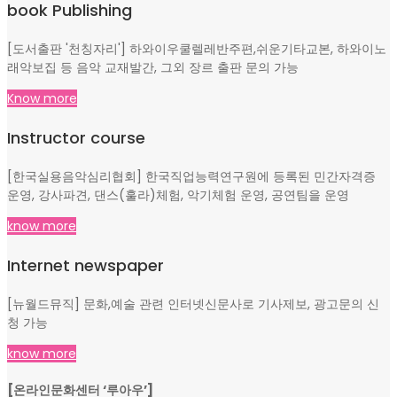
book Publishing
[도서출판 '천칭자리'] 하와이우쿨렐레반주편,쉬운기타교본, 하와이노
래악보집 등 음악 교재발간, 그외 장르 출판 문의 가능
Know more
Instructor course
[한국실용음악심리협회] 한국직업능력연구원에 등록된 민간자격증
운영, 강사파견, 댄스(훌라)체험, 악기체험 운영, 공연팀을 운영
know more
Internet newspaper
[뉴월드뮤직] 문화,예술 관련 인터넷신문사로 기사제보, 광고문의 신
청 가능
know more
[온라인문화센터 ‘루아우’]