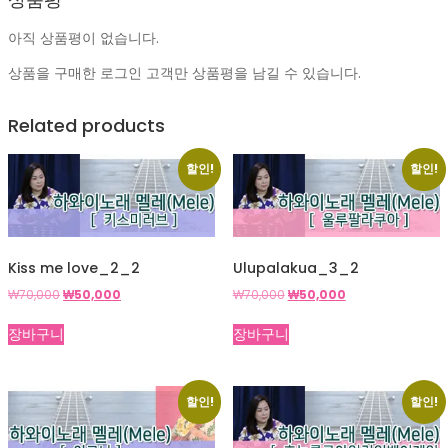
아직 상품평이 없습니다.
상품을 구매한 로그인 고객만 상품평을 남길 수 있습니다.
Related products
할인!
할인!
Kiss me love_2_2
Ulupalakua_3_2
원
현
원
현
₩
70,000
₩
50,000
₩
70,000
₩
50,000
래
재
래
재
가
가
가
가
장바구니
장바구니
격:
격:
격:
격:
₩70,000.
₩50,000.
₩70,000.
₩50,000.
할인!
할인!