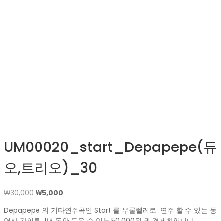
UM00020_start_Depapepe(듀
오,트리오)_30
원
현
₩
30,000
₩
5,000
래
재
Depapepe 의 기타연주곡인 Start 를 우쿨렐레로 연주 할 수 있는 동
가
가
영상 강의를 1년 동안 들을 수 있는 50,000원 권 결제창입니다.