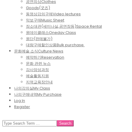
공연의상
Clothes
Goods(굿즈)
동영상강의구매
Video lectures
악보구매
Music Sheet
장소대관(세미나실,공연장등)
Space Rental
원데이클래스
Oneday Class
원단(판매불가)
대량구매할인상품
Bulk purchase.
문화예술 소식
Culture News
예약하기
Reservation
문화 관련 뉴스
강사양성과정
예술활동지원
지역교육장안내
나의강의실
My Class
나의구매내역
My Purchase
Log In
Register
SEARCH