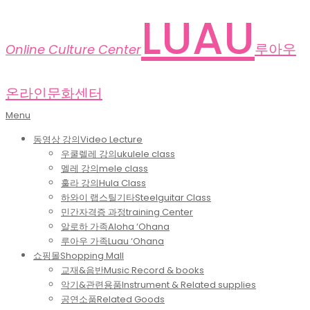
Skip
LUAU
to
content
루아우
Online Culture Center
온라인문화센터
Primary
Menu
Navigation
동영상 강의
Video Lecture
Menu
우쿨렐레 강의
ukulele class
멜레 강의
mele class
훌라 강의
Hula Class
하와이 랩스틸기타
Steelguitar Class
민간자격증 과정
training Center
알로하 가족
Aloha ‘Ohana
루아우 가족
Luau ‘Ohana
쇼핑몰
Shopping Mall
교재&음반
Music Record & books
악기&관련용품
Instrument & Related supplies
공연소품
Related Goods