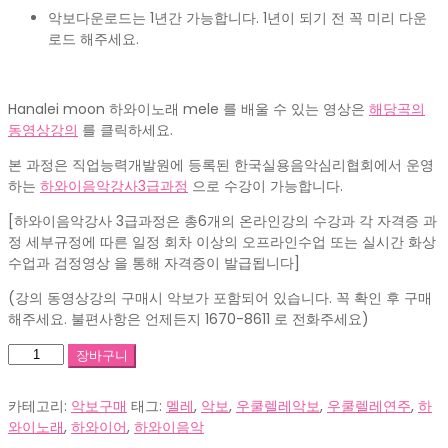
악보다운로드는 1년간 가능합니다. 1년이 되기 전 꼭 미리 다운
로드 해주세요.
Hanalei moon 하와이노래 mele 를 배울 수 있는 영상은
해당곡의
동영상강의
를 클릭하세요.
본 과정은 직업능력개발원에 등록된 한국실용음악심리협회에서 운영
하는
하와이음악강사3급과정
으로 수강이 가능합니다.
[하와이음악강사 3급과정은 총6개의 온라인강의 수강과 각 자격증 과
정 세부규정에 따른 일정 회차 이상의 오프라인수업 또는 실시간 화상
수업과 검정영상 을 통해 자격증이 발급됩니다]
(강의 동영상강의 구매시 악보가 포함되어 있습니다. 꼭 확인 후 구매
해주세요. 불편사항은 언제든지 1670-8611 로 전화주세요)
MS_Hanalei
장바구니
moon_3_5
수
카테고리:
악보구매
태그:
멜레
,
악보
,
우쿨렐레악보
,
우쿨렐레연주
,
하
량
와이노래
,
하와이어
,
하와이음악