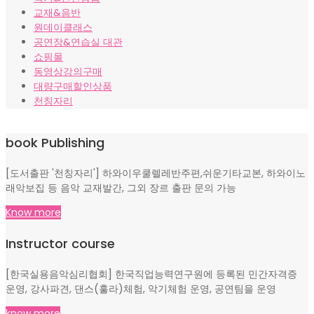
교재&음반
원데이클래스
공연장&연습실 대관
쇼핑몰
동영상강의구매
대량구매할인상품
천칭자리
book Publishing
[도서출판 '천칭자리'] 하와이우쿨렐레반주편,쉬운기타교본, 하와이노
래악보집 등 음악 교재발간, 그외 장르 출판 문의 가능
Know more
Instructor course
[한국실용음악심리협회] 한국직업능력연구원에 등록된 민간자격증
운영, 강사파견, 댄스(훌라)체험, 악기체험 운영, 공연팀을 운영
know more