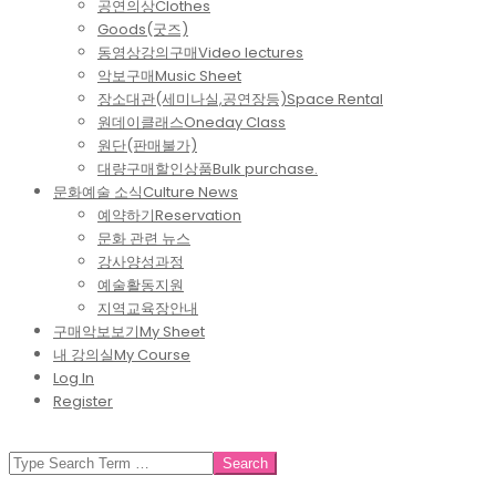
공연의상
Clothes
Goods(굿즈)
동영상강의구매
Video lectures
악보구매
Music Sheet
장소대관(세미나실,공연장등)
Space Rental
원데이클래스
Oneday Class
원단(판매불가)
대량구매할인상품
Bulk purchase.
문화예술 소식
Culture News
예약하기
Reservation
문화 관련 뉴스
강사양성과정
예술활동지원
지역교육장안내
구매악보보기
My Sheet
내 강의실
My Course
Log In
Register
SEARCH