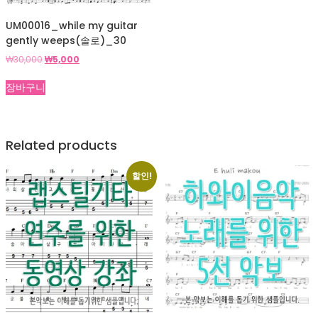
UM00016_while my guitar
gently weeps(솔로)_30
원
현
₩
30,000
₩
5,000
래
재
가
가
장바구니
격:
격:
₩30,000.
₩5,000.
Related products
할인!