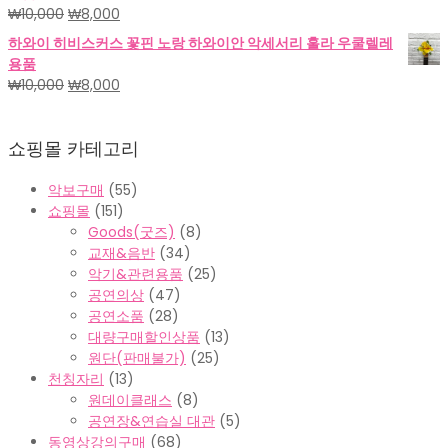
격:
격:
원
현
₩
10,000
₩
8,000
₩18,000.
₩15,000.
래
재
하와이 히비스커스 꽃핀 노랑 하와이안 악세서리 훌라 우쿨렐레
가
가
용품
격:
격:
원
현
₩
10,000
₩
8,000
₩10,000.
₩8,000.
래
재
가
가
쇼핑몰 카테고리
격:
격:
₩10,000.
₩8,000.
악보구매
(55)
쇼핑몰
(151)
Goods(굿즈)
(8)
교재&음반
(34)
악기&관련용품
(25)
공연의상
(47)
공연소품
(28)
대량구매할인상품
(13)
원단(판매불가)
(25)
천칭자리
(13)
원데이클래스
(8)
공연장&연습실 대관
(5)
동영상강의구매
(68)