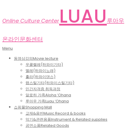
Skip
LUAU
to
content
루아우
Online Culture Center
온라인문화센터
Primary
Menu
Navigation
동영상강의
Movie lecture
Menu
우쿨렐레(하와이기타)
멜레(하와이노래)
훌라(하와이댄스)
랩스틸기타(하와이스틸기타)
민간자격증 취득과정
알로하 가족
Aloha ‘Ohana
루아우 가족
Luau ‘Ohana
쇼핑몰
Shopping Mall
교재&음반
Music Record & books
악기&관련용품
Instrument & Related supplies
공연소품
Related Goods