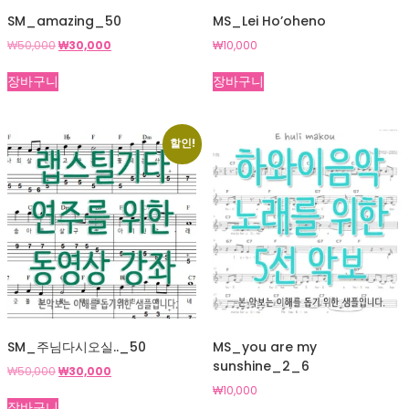
SM_amazing_50
MS_Lei Ho’oheno
원
현
₩
50,000
₩
30,000
₩
10,000
래
재
가
가
장바구니
장바구니
격:
격:
₩50,000.
₩30,000.
할인!
SM_주님다시오실.._50
MS_you are my
sunshine_2_6
원
현
₩
50,000
₩
30,000
래
재
₩
10,000
가
가
장바구니