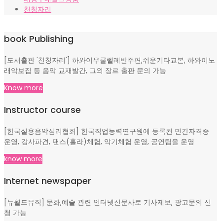
천칭자리
book Publishing
[도서출판 '천칭자리'] 하와이우쿨렐레반주편,쉬운기타교본, 하와이노
래악보집 등 음악 교재발간, 그외 장르 출판 문의 가능
Know more
Instructor course
[한국실용음악심리협회] 한국직업능력연구원에 등록된 민간자격증
운영, 강사파견, 댄스(훌라)체험, 악기체험 운영, 공연팀을 운영
know more
Internet newspaper
[뉴월드뮤직] 문화,예술 관련 인터넷신문사로 기사제보, 광고문의 신
청 가능