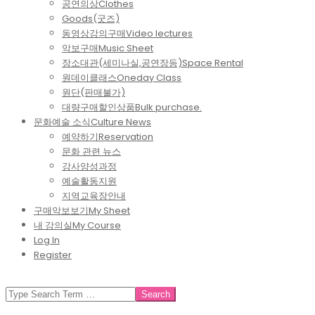
공연의상
Clothes
Goods(굿즈)
동영상강의구매
Video lectures
악보구매
Music Sheet
장소대관(세미나실,공연장등)
Space Rental
원데이클래스
Oneday Class
원단(판매불가)
대량구매할인상품
Bulk purchase.
문화예술 소식
Culture News
예약하기
Reservation
문화 관련 뉴스
강사양성과정
예술활동지원
지역교육장안내
구매악보보기
My Sheet
내 강의실
My Course
Log In
Register
SEARCH