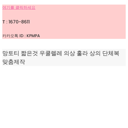
여기를 클릭하세요
T : 1670-8611
카카오톡 ID : KPMPA
망토티 짧은것 우쿨렐레 의상 훌라 상의 단체복
맞춤제작