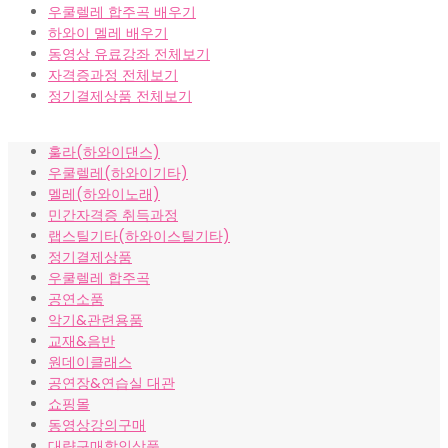
우쿨렐레 합주곡 배우기
하와이 멜레 배우기
동영상 유료강좌 전체보기
자격증과정 전체보기
정기결제상품 전체보기
훌라(하와이댄스)
우쿨렐레(하와이기타)
멜레(하와이노래)
민간자격증 취득과정
랩스틸기타(하와이스틸기타)
정기결제상품
우쿨렐레 합주곡
공연소품
악기&관련용품
교재&음반
원데이클래스
공연장&연습실 대관
쇼핑몰
동영상강의구매
대량구매할인상품