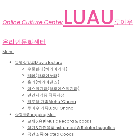
Skip
LUAU
to
content
루아우
Online Culture Center
온라인문화센터
Primary
Menu
Navigation
동영상강의
Movie lecture
Menu
우쿨렐레(하와이기타)
멜레(하와이노래)
훌라(하와이댄스)
랩스틸기타(하와이스틸기타)
민간자격증 취득과정
알로하 가족
Aloha ‘Ohana
루아우 가족
Luau ‘Ohana
쇼핑몰
Shopping Mall
교재&음반
Music Record & books
악기&관련용품
Instrument & Related supplies
공연소품
Related Goods