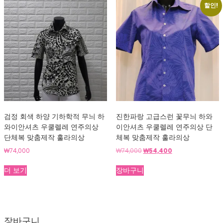
할인!
검정 회색 하양 기하학적 무늬 하
진한파랑 고급스런 꽃무늬 하와
와이안셔츠 우쿨렐레 연주의상
이안셔츠 우쿨렐레 연주의상 단
단체복 맞춤제작 훌라의상
체복 맞춤제작 훌라의상
원
현
₩
74,000
₩
74,000
₩
54,400
래
재
가
가
더 보기
장바구니
격:
격:
₩74,000.
₩54,400.
장바구니