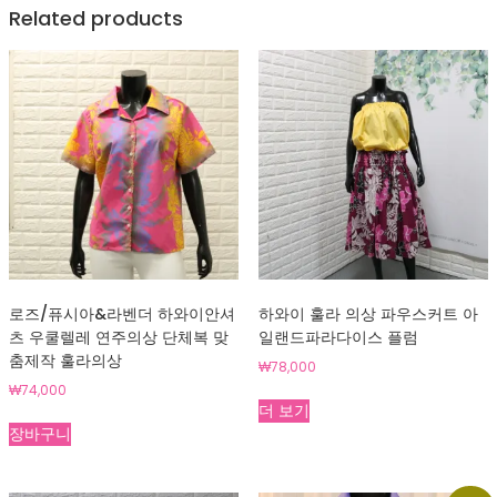
Related products
로즈/퓨시아&라벤더 하와이안셔
하와이 훌라 의상 파우스커트 아
츠 우쿨렐레 연주의상 단체복 맞
일랜드파라다이스 플럼
춤제작 훌라의상
₩
78,000
₩
74,000
더 보기
장바구니