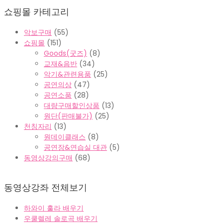
가
가
쇼핑몰 카테고리
격:
격:
₩10,000.
₩8,000.
악보구매
(55)
쇼핑몰
(151)
Goods(굿즈)
(8)
교재&음반
(34)
악기&관련용품
(25)
공연의상
(47)
공연소품
(28)
대량구매할인상품
(13)
원단(판매불가)
(25)
천칭자리
(13)
원데이클래스
(8)
공연장&연습실 대관
(5)
동영상강의구매
(68)
동영상강좌 전체보기
하와이 훌라 배우기
우쿨렐레 솔로곡 배우기