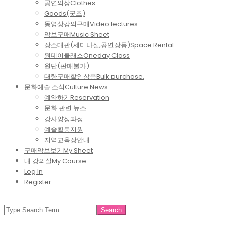
공연의상
Clothes
Goods(굿즈)
동영상강의구매
Video lectures
악보구매
Music Sheet
장소대관(세미나실,공연장등)
Space Rental
원데이클래스
Oneday Class
원단(판매불가)
대량구매할인상품
Bulk purchase.
문화예술 소식
Culture News
예약하기
Reservation
문화 관련 뉴스
강사양성과정
예술활동지원
지역교육장안내
구매악보보기
My Sheet
내 강의실
My Course
Log In
Register
SEARCH