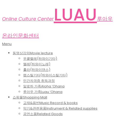
Skip
LUAU
to
content
루아우
Online Culture Center
온라인문화센터
Primary
Menu
Navigation
동영상강의
Movie lecture
Menu
우쿨렐레(하와이기타)
멜레(하와이노래)
훌라(하와이댄스)
랩스틸기타(하와이스틸기타)
민간자격증 취득과정
알로하 가족
Aloha ‘Ohana
루아우 가족
Luau ‘Ohana
쇼핑몰
Shopping Mall
교재&음반
Music Record & books
악기&관련용품
Instrument & Related supplies
공연소품
Related Goods