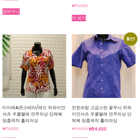
₩
74,000
장바구니
더 보기
할인!
티아레&몬스테라/레드 하와이안
진한파랑 고급스런 꽃무늬 하와
셔츠 우쿨렐레 연주의상 단체복
이안셔츠 우쿨렐레 연주의상 단
맞춤제작 훌라의상
체복 맞춤제작 훌라의상
원
현
₩
74,000
₩
74,000
₩
54,400
래
재