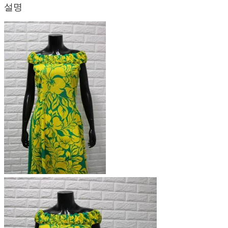
설명
드
레
스
어
깨
셔
링
뒤
자
크
디
자
인
샘
플
1
번
수
량