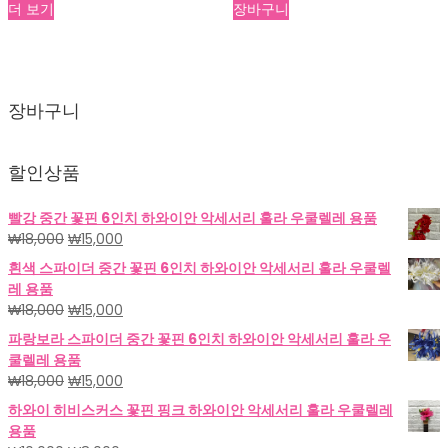
가
가
더 보기
장바구니
격:
격:
₩74,000.
₩54,400.
장바구니
할인상품
빨강 중간 꽃핀 6인치 하와이안 악세서리 훌라 우쿨렐레 용품
원
현
₩
18,000
₩
15,000
래
재
흰색 스파이더 중간 꽃핀 6인치 하와이안 악세서리 훌라 우쿨렐
가
가
레 용품
격:
격:
원
현
₩
18,000
₩
15,000
₩18,000.
₩15,000.
래
재
파랑보라 스파이더 중간 꽃핀 6인치 하와이안 악세서리 훌라 우
가
가
쿨렐레 용품
격:
격:
원
현
₩
18,000
₩
15,000
₩18,000.
₩15,000.
래
재
하와이 히비스커스 꽃핀 핑크 하와이안 악세서리 훌라 우쿨렐레
가
가
용품
격:
격: