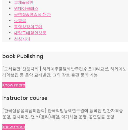
교재&음반
원데이클래스
공연장&연습실 대관
쇼핑몰
동영상강의구매
대량구매할인상품
천칭자리
book Publishing
[도서출판 '천칭자리'] 하와이우쿨렐레반주편,쉬운기타교본, 하와이노
래악보집 등 음악 교재발간, 그외 장르 출판 문의 가능
Know more
Instructor course
[한국실용음악심리협회] 한국직업능력연구원에 등록된 민간자격증
운영, 강사파견, 댄스(훌라)체험, 악기체험 운영, 공연팀을 운영
know more