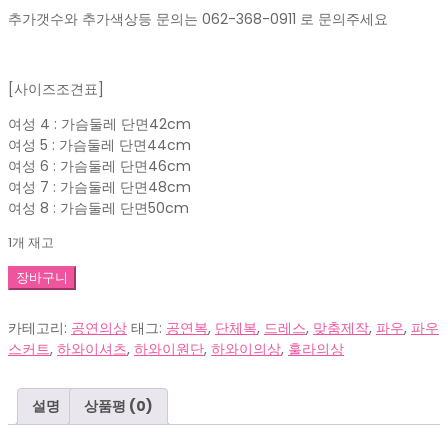
추가갯수와 추가색상등 문의는 062-368-0911 로 문의주세요
[사이즈조견표]
여성 4 : 가슴둘레 단면42cm
여성 5 : 가슴둘레 단면44cm
여성 6 : 가슴둘레 단면46cm
여성 7 : 가슴둘레 단면48cm
여성 8 : 가슴둘레 단면50cm
1개 재고
원
장바구니
피
스
카테고리:
공연의상
태그:
공연복
,
단체복
,
드레스
,
맞춤제작
,
파우
,
파우
롱
스커트
,
하와이셔츠
,
하와이원단
,
하와이의상
,
훌라의상
드
레
스
설명
상품평 (0)
훌
라