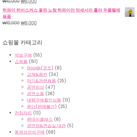
원
현
₩
10,000
₩
8,000
₩18,000.
₩15,000.
래
재
하와이 히비스커스 꽃핀 노랑 하와이안 악세서리 훌라 우쿨렐레
가
가
용품
격:
격:
원
현
₩
10,000
₩
8,000
₩10,000.
₩8,000.
래
재
가
가
쇼핑몰 카테고리
격:
격:
₩10,000.
₩8,000.
악보구매
(55)
쇼핑몰
(151)
Goods(굿즈)
(8)
교재&음반
(34)
악기&관련용품
(25)
공연의상
(47)
공연소품
(28)
대량구매할인상품
(13)
원단(판매불가)
(25)
천칭자리
(13)
원데이클래스
(8)
공연장&연습실 대관
(5)
동영상강의구매
(68)