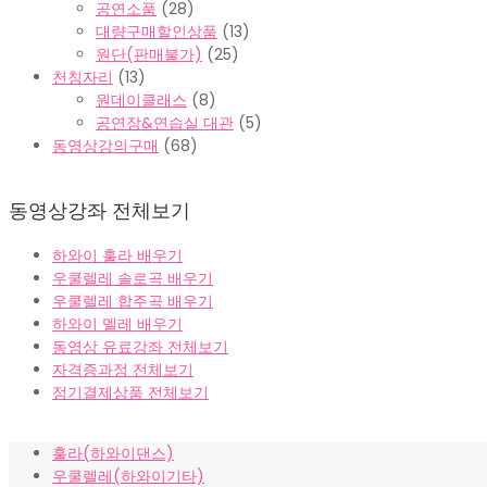
공연소품
(28)
대량구매할인상품
(13)
원단(판매불가)
(25)
천칭자리
(13)
원데이클래스
(8)
공연장&연습실 대관
(5)
동영상강의구매
(68)
동영상강좌 전체보기
하와이 훌라 배우기
우쿨렐레 솔로곡 배우기
우쿨렐레 합주곡 배우기
하와이 멜레 배우기
동영상 유료강좌 전체보기
자격증과정 전체보기
정기결제상품 전체보기
훌라(하와이댄스)
우쿨렐레(하와이기타)