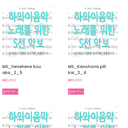
MS_henehene kou
MS_Kanohona pili
aka_2_5
kai_2_4
₩
10,000
₩
10,000
장바구니
장바구니