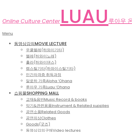
Skip
LUAU
to
content
루아우 
Online Culture Center
Primary
Menu
Navigation
동영상강의
MOVIE LECTURE
Menu
우쿨렐레(하와이기타)
멜레(하와이노래)
훌라(하와이댄스)
랩스틸기타(하와이스틸기타)
민간자격증 취득과정
알로하 가족
Aloha ‘Ohana
루아우 가족
Luau ‘Ohana
쇼핑몰
SHOPPING MALL
교재&음반
Music Record & books
악기&관련용품
Instrument & Related supplies
공연소품
Related Goods
공연의상
Clothes
Goods(굿즈)
동영상강의구매
Video lectures