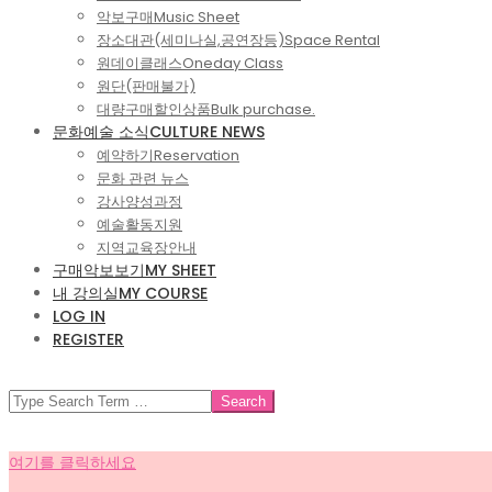
악보구매
Music Sheet
장소대관(세미나실,공연장등)
Space Rental
원데이클래스
Oneday Class
원단(판매불가)
대량구매할인상품
Bulk purchase.
문화예술 소식
CULTURE NEWS
예약하기
Reservation
문화 관련 뉴스
강사양성과정
예술활동지원
지역교육장안내
구매악보보기
MY SHEET
내 강의실
MY COURSE
LOG IN
REGISTER
SEARCH
여기를 클릭하세요