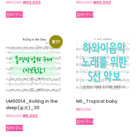
원
현
원
현
₩
50,000
₩
30,000
₩
50,000
₩
30,000
래
재
래
재
가
가
가
가
장바구니
장바구니
격:
격:
격:
격:
₩50,000.
₩30,000.
₩50,000.
₩30,000.
할인!
UM00014_Rolling in the
MS_Tropical baby
deep(솔로)_30
₩
10,000
원
현
₩
30,000
₩
5,000
장바구니
래
재
가
가
장바구니
격:
격: