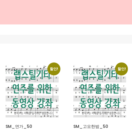
할인!
할인!
SM_연가_50
SM_고요한밤_50