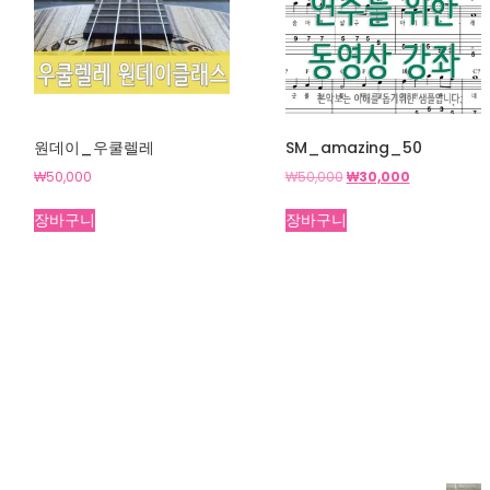
원데이_우쿨렐레
SM_amazing_50
원
현
₩
50,000
₩
50,000
₩
30,000
래
재
가
가
장바구니
장바구니
격:
격:
₩50,000.
₩30,000.