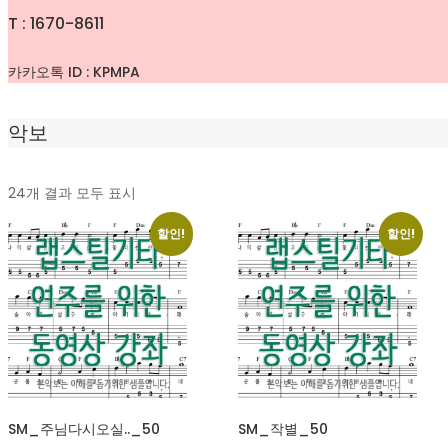
T : 1670-8611
카카오톡 ID : KPMPA
악보
최
24개 결과 모두 표시
신
순
할인!
할인!
으
로
정
렬
됨
SM_주님다시오실.._50
SM_작별_50