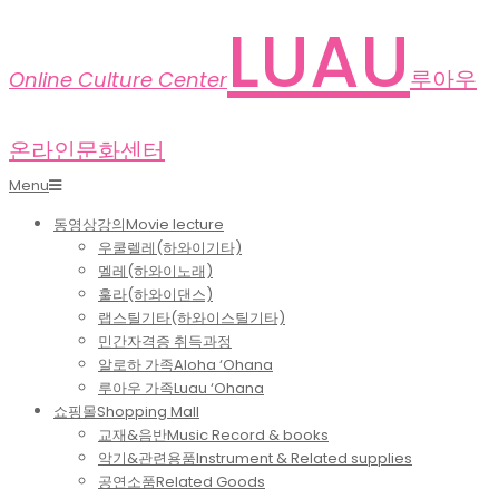
Skip
LUAU
to
content
루아우
Online Culture Center
온라인문화센터
Primary
Menu
Navigation
동영상강의
Movie lecture
Menu
우쿨렐레(하와이기타)
멜레(하와이노래)
훌라(하와이댄스)
랩스틸기타(하와이스틸기타)
민간자격증 취득과정
알로하 가족
Aloha ‘Ohana
루아우 가족
Luau ‘Ohana
쇼핑몰
Shopping Mall
교재&음반
Music Record & books
악기&관련용품
Instrument & Related supplies
공연소품
Related Goods