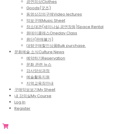
공연의상
Clothes
Goods(굿즈)
동영상강의구매
Video lectures
악보구매
Music Sheet
장소대관(세미나실,공연장등)
Space Rental
원데이클래스
Oneday Class
원단(판매불가)
대량구매할인상품
Bulk purchase.
문화예술 소식
Culture News
예약하기
Reservation
문화 관련 뉴스
강사양성과정
예술활동지원
지역교육장안내
구매악보보기
My Sheet
내 강의실
My Course
Log In
Register