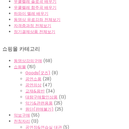
우쿨렐레 솔로곡 배우기
우쿨렐레 합주곡 배우기
하와이 멜레 배우기
동영상 유료강좌 전체보기
자격증과정 전체보기
정기결제상품 전체보기
쇼핑몰 카테고리
동영상강의구매
(68)
쇼핑몰
(151)
Goods(굿즈)
(8)
공연소품
(28)
공연의상
(47)
교재&음반
(34)
대량구매할인상품
(13)
악기&관련용품
(25)
원단(판매불가)
(25)
악보구매
(55)
천칭자리
(13)
공연장&연습실 대관
(5)