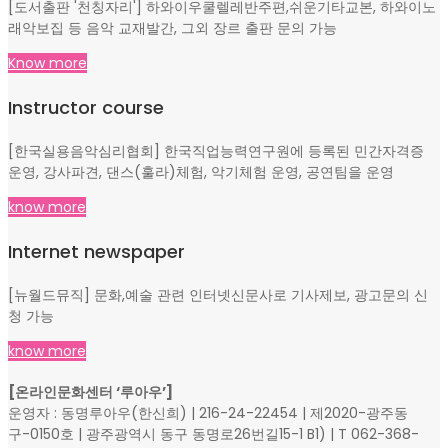
[도서출판 '천칭자리'] 하와이우쿨렐레반주편,쉬운기타교본, 하와이노
래악보집 등 음악 교재발간, 그외 장르 출판 문의 가능
Know more
Instructor course
[한국실용음악심리협회] 한국직업능력연구원에 등록된 민간자격증
운영, 강사파견, 댄스(훌라)체험, 악기체험 운영, 공연팀을 운영
know more
Internet newspaper
[뉴월드뮤직] 문화,예술 관련 인터넷신문사로 기사제보, 광고문의 신
청 가능
know more
[온라인문화센터 ‘루아우’]
운영자 : 동명루아우(한신희) | 216-24-22454 | 제2020-광주동
구-0150호 | 광주광역시 동구 동명로26번길15-1 B1) | T 062-368-