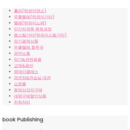
가
가
훌라(하와이댄스)
격:
격:
우쿨렐레(하와이기타)
₩10,000.
₩8,000.
멜레(하와이노래)
민간자격증 취득과정
랩스틸기타(하와이스틸기타)
정기결제상품
우쿨렐레 합주곡
공연소품
악기&관련용품
교재&음반
원데이클래스
공연장&연습실 대관
쇼핑몰
동영상강의구매
대량구매할인상품
천칭자리
book Publishing