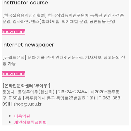
Instructor course
[한국실용음악심리협회] 한국직업능력연구원에 등록된 민간자격증
운영, 강사파견, 댄스(훌라)체험, 악기체험 운영, 공연팀을 운영
know more
Internet newspaper
[뉴월드뮤직] 문화,예술 관련 인터넷신문사로 기사제보, 광고문의 신
청 가능
know more
[온라인문화센터 ‘루아우’]
운영자 : 동명루아우(한신희) | 216-24-22454 | 제2020-광주동
구-0150호 | 광주광역시 동구 동명로26번길15-1 B1) | T 062-368-
0911 | shop@Luau.kr
이용약관
개인정보취급방법