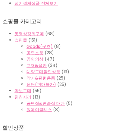
정기결제상품 전체보기
쇼핑몰 카테고리
동영상강의구매
(68)
쇼핑몰
(151)
Goods(굿즈)
(8)
공연소품
(28)
공연의상
(47)
교재&음반
(34)
대량구매할인상품
(13)
악기&관련용품
(25)
원단(판매불가)
(25)
악보구매
(55)
천칭자리
(13)
공연장&연습실 대관
(5)
원데이클래스
(8)
할인상품