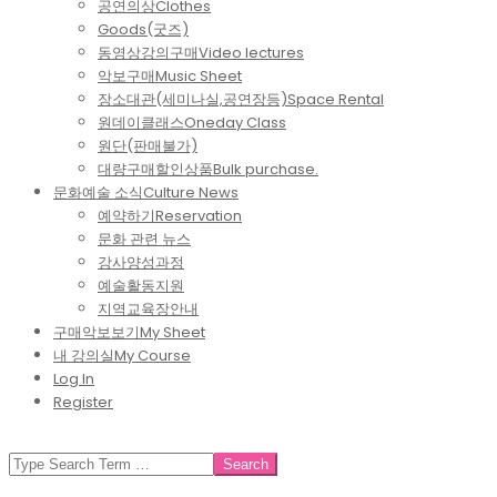
공연의상
Clothes
Goods(굿즈)
동영상강의구매
Video lectures
악보구매
Music Sheet
장소대관(세미나실,공연장등)
Space Rental
원데이클래스
Oneday Class
원단(판매불가)
대량구매할인상품
Bulk purchase.
문화예술 소식
Culture News
예약하기
Reservation
문화 관련 뉴스
강사양성과정
예술활동지원
지역교육장안내
구매악보보기
My Sheet
내 강의실
My Course
Log In
Register
SEARCH