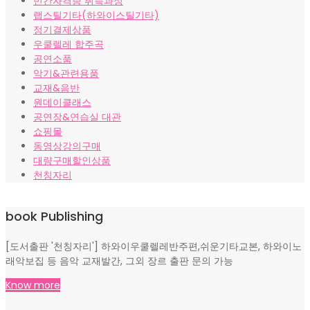
민간자격증 취득과정
랩스틸기타(하와이스틸기타)
정기결제상품
우쿨렐레 합주곡
공연소품
악기&관련용품
교재&음반
원데이클래스
공연장&연습실 대관
쇼핑몰
동영상강의구매
대량구매할인상품
천칭자리
book Publishing
[도서출판 '천칭자리'] 하와이우쿨렐레반주편,쉬운기타교본, 하와이노
래악보집 등 음악 교재발간, 그외 장르 출판 문의 가능
Know more