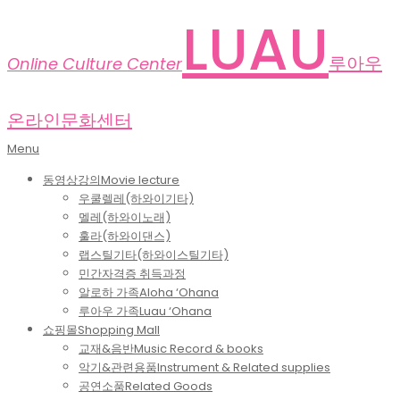
Skip
LUAU
to
content
루아우
Online Culture Center
온라인문화센터
Primary
Menu
Navigation
동영상강의
Movie lecture
Menu
우쿨렐레(하와이기타)
멜레(하와이노래)
훌라(하와이댄스)
랩스틸기타(하와이스틸기타)
민간자격증 취득과정
알로하 가족
Aloha ‘Ohana
루아우 가족
Luau ‘Ohana
쇼핑몰
Shopping Mall
교재&음반
Music Record & books
악기&관련용품
Instrument & Related supplies
공연소품
Related Goods