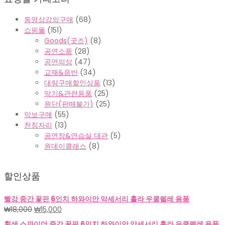
동영상강의구매
(68)
쇼핑몰
(151)
Goods(굿즈)
(8)
공연소품
(28)
공연의상
(47)
교재&음반
(34)
대량구매할인상품
(13)
악기&관련용품
(25)
원단(판매불가)
(25)
악보구매
(55)
천칭자리
(13)
공연장&연습실 대관
(5)
원데이클래스
(8)
할인상품
빨강 중간 꽃핀 6인치 하와이안 악세서리 훌라 우쿨렐레 용품
원
현
₩
18,000
₩
15,000
래
재
흰색 스파이더 중간 꽃핀 6인치 하와이안 악세서리 훌라 우쿨렐레 용품