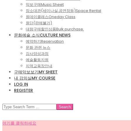
악보구매
Music Sheet
장소대관(세미나실,공연장등)
Space Rental
원데이클래스
Oneday Class
원단(판매불가)
대량구매할인상품
Bulk purchase.
문화예술 소식
CULTURE NEWS
예약하기
Reservation
문화 관련 뉴스
강사양성과정
예술활동지원
지역교육장안내
구매악보보기
MY SHEET
내 강의실
MY COURSE
LOG IN
REGISTER
SEARCH
여기를 클릭하세요