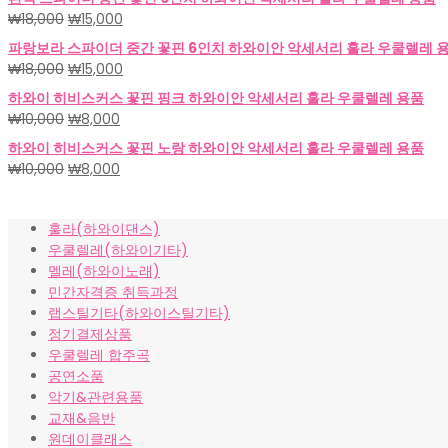
가
가
원
현
₩
18,000
₩
15,000
격:
격:
래
재
파랑보라 스파이더 중간 꽃핀 6인치 하와이안 악세서리 훌라 우쿨렐레 
₩18,000.
₩15,000.
가
가
원
현
₩
18,000
₩
15,000
격:
격:
래
재
하와이 히비스커스 꽃핀 핑크 하와이안 악세서리 훌라 우쿨렐레 용품
₩18,000.
₩15,000.
가
가
원
현
₩
10,000
₩
8,000
격:
격:
래
재
하와이 히비스커스 꽃핀 노랑 하와이안 악세서리 훌라 우쿨렐레 용품
₩18,000.
₩15,000.
가
가
원
현
₩
10,000
₩
8,000
격:
격:
래
재
₩10,000.
₩8,000.
가
가
훌라(하와이댄스)
격:
격:
우쿨렐레(하와이기타)
₩10,000.
₩8,000.
멜레(하와이노래)
민간자격증 취득과정
랩스틸기타(하와이스틸기타)
정기결제상품
우쿨렐레 합주곡
공연소품
악기&관련용품
교재&음반
원데이클래스