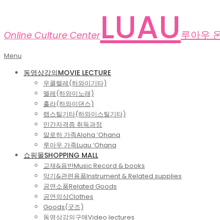
Skip
LUAU
to
content
루아우 
Online Culture Center
Primary
Menu
Navigation
동영상강의
MOVIE LECTURE
Menu
우쿨렐레(하와이기타)
멜레(하와이노래)
훌라(하와이댄스)
랩스틸기타(하와이스틸기타)
민간자격증 취득과정
알로하 가족
Aloha ‘Ohana
루아우 가족
Luau ‘Ohana
쇼핑몰
SHOPPING MALL
교재&음반
Music Record & books
악기&관련용품
Instrument & Related supplies
공연소품
Related Goods
공연의상
Clothes
Goods(굿즈)
동영상강의구매
Video lectures