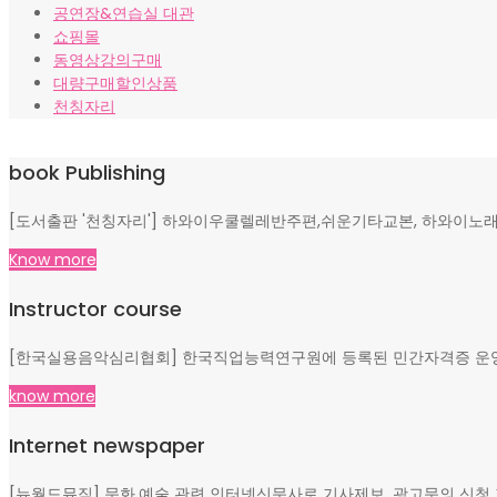
공연장&연습실 대관
쇼핑몰
동영상강의구매
대량구매할인상품
천칭자리
book Publishing
[도서출판 '천칭자리'] 하와이우쿨렐레반주편,쉬운기타교본, 하와이노래
Know more
Instructor course
[한국실용음악심리협회] 한국직업능력연구원에 등록된 민간자격증 운영, 
know more
Internet newspaper
[뉴월드뮤직] 문화,예술 관련 인터넷신문사로 기사제보, 광고문의 신청