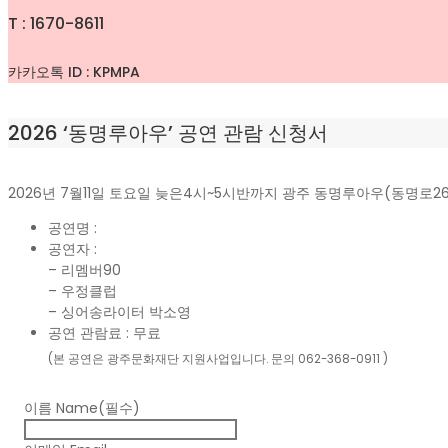
T : 1670-8611
카카오톡 ID : KPMPA
2026 ‘동명루아우’ 공연 관람 신청서
2026년 7월11일 토요일 늦은4시~5시반까지 광주 동명루아우(동명로2
공연명 :
공연자 :
– 리멤버90
– 우정클럽
– 싱어송라이터 박소영
공연 관람료 : 무료
(본 공연은 광주문화재단 지원사업입니다. 문의 062-368-0911 )
이름 Name
(필수)