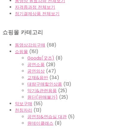
동영상 유료강좌 전체보기
자격증과정 전체보기
정기결제상품 전체보기
쇼핑몰 카테고리
동영상강의구매
(68)
쇼핑몰
(151)
Goods(굿즈)
(8)
공연소품
(28)
공연의상
(47)
교재&음반
(34)
대량구매할인상품
(13)
악기&관련용품
(25)
원단(판매불가)
(25)
악보구매
(55)
천칭자리
(13)
공연장&연습실 대관
(5)
원데이클래스
(8)