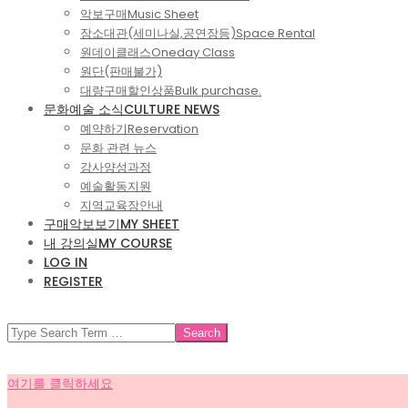
악보구매
Music Sheet
장소대관(세미나실,공연장등)
Space Rental
원데이클래스
Oneday Class
원단(판매불가)
대량구매할인상품
Bulk purchase.
문화예술 소식
CULTURE NEWS
예약하기
Reservation
문화 관련 뉴스
강사양성과정
예술활동지원
지역교육장안내
구매악보보기
MY SHEET
내 강의실
MY COURSE
LOG IN
REGISTER
SEARCH
여기를 클릭하세요