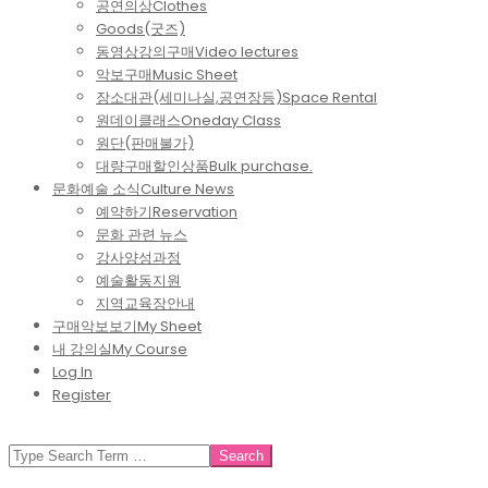
공연의상
Clothes
Goods(굿즈)
동영상강의구매
Video lectures
악보구매
Music Sheet
장소대관(세미나실,공연장등)
Space Rental
원데이클래스
Oneday Class
원단(판매불가)
대량구매할인상품
Bulk purchase.
문화예술 소식
Culture News
예약하기
Reservation
문화 관련 뉴스
강사양성과정
예술활동지원
지역교육장안내
구매악보보기
My Sheet
내 강의실
My Course
Log In
Register
SEARCH