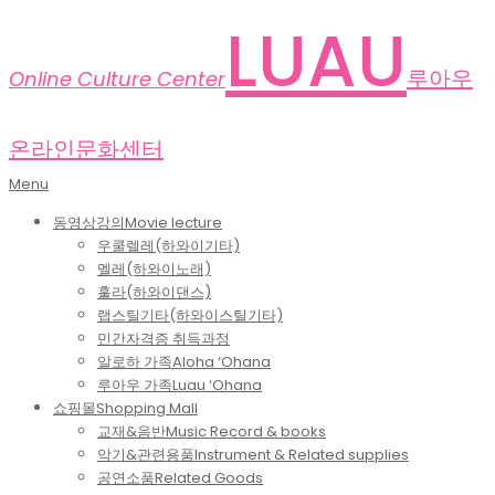
Skip
LUAU
to
content
루아우
Online Culture Center
온라인문화센터
Primary
Menu
Navigation
동영상강의
Movie lecture
Menu
우쿨렐레(하와이기타)
멜레(하와이노래)
훌라(하와이댄스)
랩스틸기타(하와이스틸기타)
민간자격증 취득과정
알로하 가족
Aloha ‘Ohana
루아우 가족
Luau ‘Ohana
쇼핑몰
Shopping Mall
교재&음반
Music Record & books
악기&관련용품
Instrument & Related supplies
공연소품
Related Goods