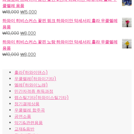
가
가
쿨렐레 용품
격:
격:
원
현
₩
18,000
₩
15,000
₩18,000.
₩15,000.
래
재
하와이 히비스커스 꽃핀 핑크 하와이안 악세서리 훌라 우쿨렐레
가
가
용품
격:
격:
원
현
₩
10,000
₩
8,000
₩18,000.
₩15,000.
래
재
하와이 히비스커스 꽃핀 노랑 하와이안 악세서리 훌라 우쿨렐레
가
가
용품
격:
격:
원
현
₩
10,000
₩
8,000
₩10,000.
₩8,000.
래
재
가
가
훌라(하와이댄스)
격:
격:
우쿨렐레(하와이기타)
₩10,000.
₩8,000.
멜레(하와이노래)
민간자격증 취득과정
랩스틸기타(하와이스틸기타)
정기결제상품
우쿨렐레 합주곡
공연소품
악기&관련용품
교재&음반