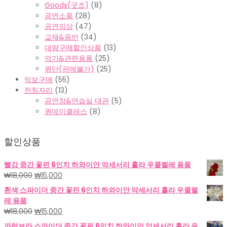
Goods(굿즈)
(8)
공연소품
(28)
공연의상
(47)
교재&음반
(34)
대량구매할인상품
(13)
악기&관련용품
(25)
원단(판매불가)
(25)
악보구매
(55)
천칭자리
(13)
공연장&연습실 대관
(5)
원데이클래스
(8)
할인상품
빨강 중간 꽃핀 6인치 하와이안 악세서리 훌라 우쿨렐레 용품
원
현
₩
18,000
₩
15,000
래
재
흰색 스파이더 중간 꽃핀 6인치 하와이안 악세서리 훌라 우쿨렐
가
가
레 용품
격:
격:
원
현
₩
18,000
₩
15,000
₩18,000.
₩15,000.
래
재
파랑보라 스파이더 중간 꽃핀 6인치 하와이안 악세서리 훌라 우