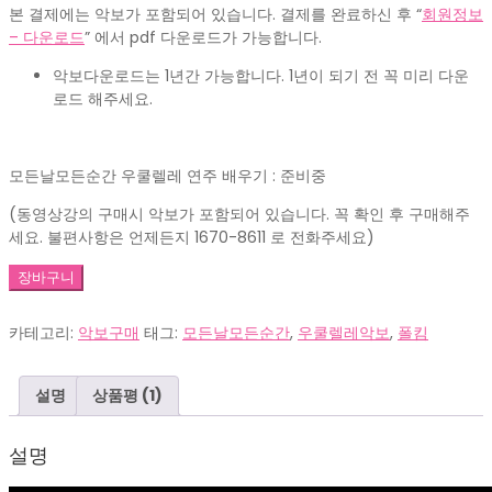
₩5,000.
₩3,000.
본 결제에는 악보가 포함되어 있습니다. 결제를 완료하신 후 “
회원정보
– 다운로드
” 에서 pdf 다운로드가 가능합니다.
악보다운로드는 1년간 가능합니다. 1년이 되기 전 꼭 미리 다운
로드 해주세요.
모든날모든순간 우쿨렐레 연주 배우기 : 준비중
(동영상강의 구매시 악보가 포함되어 있습니다. 꼭 확인 후 구매해주
세요. 불편사항은 언제든지 1670-8611 로 전화주세요)
US0037_
장바구니
모
든
카테고리:
악보구매
태그:
모든날모든순간
,
우쿨렐레악보
,
폴킴
날
모
든
설명
상품평 (1)
순
간
설명
_S
수