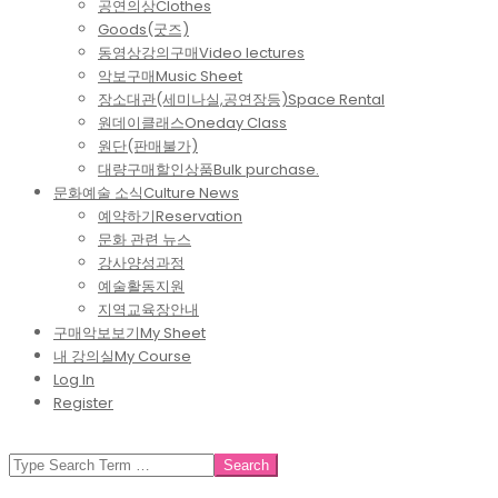
공연의상
Clothes
Goods(굿즈)
동영상강의구매
Video lectures
악보구매
Music Sheet
장소대관(세미나실,공연장등)
Space Rental
원데이클래스
Oneday Class
원단(판매불가)
대량구매할인상품
Bulk purchase.
문화예술 소식
Culture News
예약하기
Reservation
문화 관련 뉴스
강사양성과정
예술활동지원
지역교육장안내
구매악보보기
My Sheet
내 강의실
My Course
Log In
Register
SEARCH