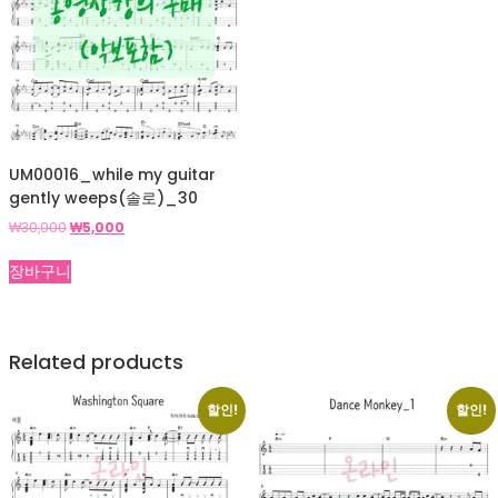
UM00016_while my guitar
gently weeps(솔로)_30
원
현
₩
30,000
₩
5,000
래
재
가
가
장바구니
격:
격:
₩30,000.
₩5,000.
Related products
할인!
할인!