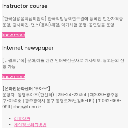
Instructor course
[한국실용음악심리협회] 한국직업능력연구원에 등록된 민간자격증
운영, 강사파견, 댄스(훌라)체험, 악기체험 운영, 공연팀을 운영
know more
Internet newspaper
[뉴월드뮤직] 문화,예술 관련 인터넷신문사로 기사제보, 광고문의 신
청 가능
know more
[온라인문화센터 ‘루아우’]
운영자 : 동명루아우(한신희) | 216-24-22454 | 제2020-광주동
구-0150호 | 광주광역시 동구 동명로26번길15-1 B1) | T 062-368-
0911 | shop@Luau.kr
이용약관
개인정보취급방법