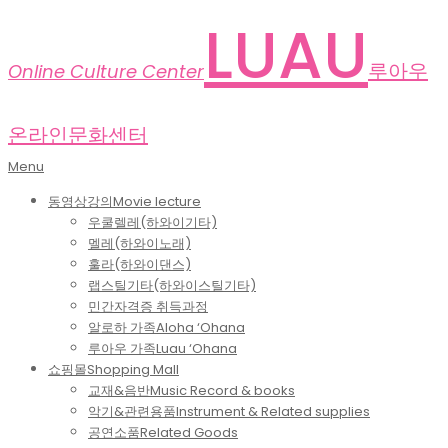
Skip
LUAU
to
content
루아우
Online Culture Center
온라인문화센터
Primary
Menu
Navigation
동영상강의
Movie lecture
Menu
우쿨렐레(하와이기타)
멜레(하와이노래)
훌라(하와이댄스)
랩스틸기타(하와이스틸기타)
민간자격증 취득과정
알로하 가족
Aloha ‘Ohana
루아우 가족
Luau ‘Ohana
쇼핑몰
Shopping Mall
교재&음반
Music Record & books
악기&관련용품
Instrument & Related supplies
공연소품
Related Goods