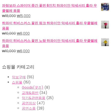
₩18,000.
₩15,000.
래
재
파랑보라 스파이더 중간 꽃핀 6인치 하와이안 악세서리 훌라 우
가
가
쿨렐레 용품
격:
격:
원
현
₩
18,000
₩
15,000
₩18,000.
₩15,000.
래
재
하와이 히비스커스 꽃핀 핑크 하와이안 악세서리 훌라 우쿨렐레
가
가
용품
격:
격:
원
현
₩
10,000
₩
8,000
₩18,000.
₩15,000.
래
재
하와이 히비스커스 꽃핀 노랑 하와이안 악세서리 훌라 우쿨렐레
가
가
용품
격:
격:
원
현
₩
10,000
₩
8,000
₩10,000.
₩8,000.
래
재
가
가
쇼핑몰 카테고리
격:
격:
₩10,000.
₩8,000.
악보구매
(55)
쇼핑몰
(151)
Goods(굿즈)
(8)
교재&음반
(34)
악기&관련용품
(25)
공연의상
(47)
공연소품
(28)