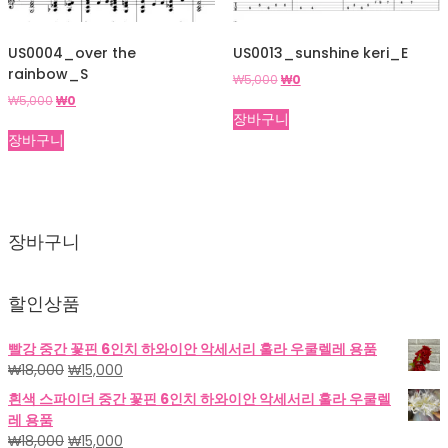
US0004_over the
US0013_sunshine keri_E
rainbow_S
원
현
₩
5,000
₩
0
래
재
원
현
₩
5,000
₩
0
가
가
장바구니
래
재
격:
격:
가
가
장바구니
₩5,000.
₩0.
격:
격:
₩5,000.
₩0.
장바구니
할인상품
빨강 중간 꽃핀 6인치 하와이안 악세서리 훌라 우쿨렐레 용품
원
현
₩
18,000
₩
15,000
래
재
흰색 스파이더 중간 꽃핀 6인치 하와이안 악세서리 훌라 우쿨렐
가
가
레 용품
격:
격:
원
현
₩
18,000
₩
15,000