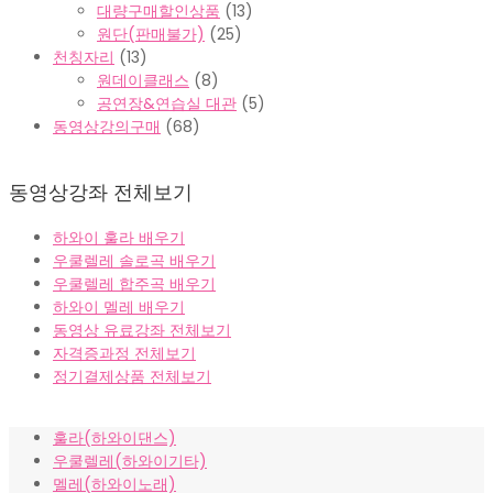
대량구매할인상품
(13)
원단(판매불가)
(25)
천칭자리
(13)
원데이클래스
(8)
공연장&연습실 대관
(5)
동영상강의구매
(68)
동영상강좌 전체보기
하와이 훌라 배우기
우쿨렐레 솔로곡 배우기
우쿨렐레 합주곡 배우기
하와이 멜레 배우기
동영상 유료강좌 전체보기
자격증과정 전체보기
정기결제상품 전체보기
훌라(하와이댄스)
우쿨렐레(하와이기타)
멜레(하와이노래)