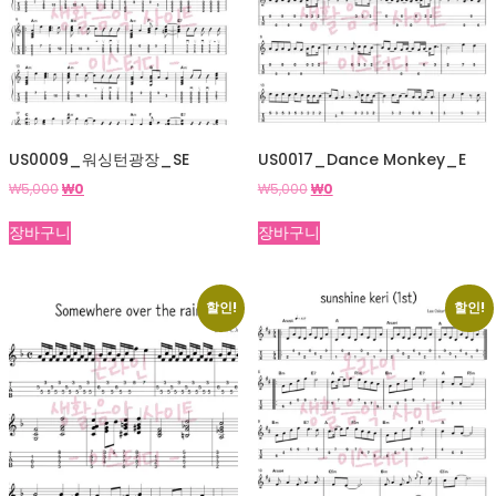
US0009_워싱턴광장_SE
US0017_Dance Monkey_E
원
현
원
현
₩
5,000
₩
0
₩
5,000
₩
0
래
재
래
재
가
가
가
가
장바구니
장바구니
격:
격:
격:
격:
₩5,000.
₩0.
₩5,000.
₩0.
할인!
할인!