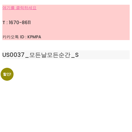
여기를 클릭하세요
T : 1670-8611
카카오톡 ID : KPMPA
US0037_모든날모든순간_S
할인!