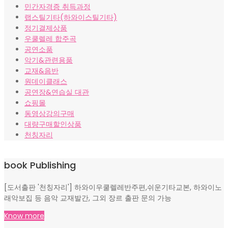
민간자격증 취득과정
랩스틸기타(하와이스틸기타)
정기결제상품
우쿨렐레 합주곡
공연소품
악기&관련용품
교재&음반
원데이클래스
공연장&연습실 대관
쇼핑몰
동영상강의구매
대량구매할인상품
천칭자리
book Publishing
[도서출판 '천칭자리'] 하와이우쿨렐레반주편,쉬운기타교본, 하와이노
래악보집 등 음악 교재발간, 그외 장르 출판 문의 가능
Know more