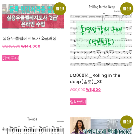
할인!
할인!
실용우쿨렐레지도사 2급과정
원
현
₩
240,000
₩
144,000
래
재
가
가
장바구니
격:
격:
₩240,000.
₩144,000.
UM00014_Rolling in the
deep(솔로)_30
원
현
₩
30,000
₩
5,000
래
재
가
가
장바구니
격:
격:
₩30,000.
₩5,000.
할인!