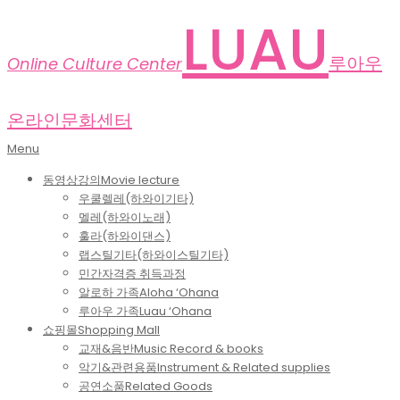
Skip
LUAU
to
content
루아우
Online Culture Center
온라인문화센터
Primary
Menu
Navigation
동영상강의
Movie lecture
Menu
우쿨렐레(하와이기타)
멜레(하와이노래)
훌라(하와이댄스)
랩스틸기타(하와이스틸기타)
민간자격증 취득과정
알로하 가족
Aloha ‘Ohana
루아우 가족
Luau ‘Ohana
쇼핑몰
Shopping Mall
교재&음반
Music Record & books
악기&관련용품
Instrument & Related supplies
공연소품
Related Goods