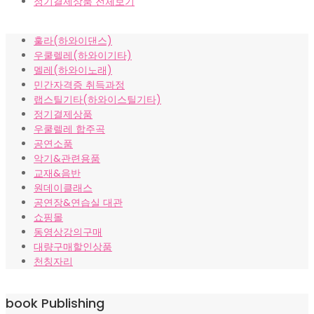
자격증과정 전체보기
정기결제상품 전체보기
훌라(하와이댄스)
우쿨렐레(하와이기타)
멜레(하와이노래)
민간자격증 취득과정
랩스틸기타(하와이스틸기타)
정기결제상품
우쿨렐레 합주곡
공연소품
악기&관련용품
교재&음반
원데이클래스
공연장&연습실 대관
쇼핑몰
동영상강의구매
대량구매할인상품
천칭자리