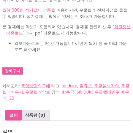
월14,900원 정기결제 상품
을 이용하시면, 우쿨렐레 전체과정을 들을
수 있습니다. 정기결제는 필요시 언제든지 취소가 가능합니다.
본 결제에는 악보가 포함되어 있습니다. 결제를 완료하신 후 “
회원정보
– 다운로드
” 에서 pdf 다운로드가 가능합니다.
악보다운로드는 1년간 가능합니다. 1년이 되기 전 꼭 미리 다운
로드 해주세요.
UM00032_Sir
장바구니
Duke(듀
오)_30
카테고리:
동영상강의구매
태그:
sir duke
,
썰듀크
,
우쿨렐레강의
,
우쿨
수
렐레배우기
,
우쿨렐레악보
강의:
합주곡-SIR DUKE 우쿨렐레연주 배우
량
기_30
설명
상품평 (0)
설명