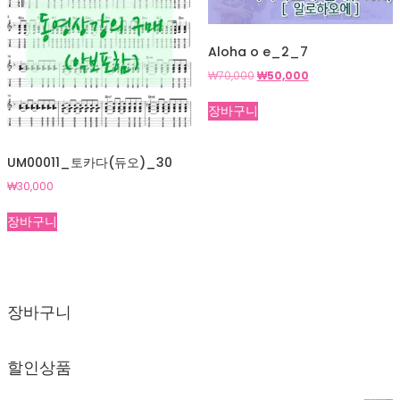
Aloha o e_2_7
원
현
₩
70,000
₩
50,000
래
재
가
가
장바구니
격:
격:
₩70,000.
₩50,000.
UM00011_토카다(듀오)_30
₩
30,000
장바구니
장바구니
장바구니에 상품이 없습니다.