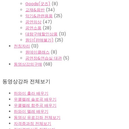
악보구매
(55)
쇼핑몰
(151)
Goods(굿즈)
(8)
교재&음반
(34)
악기&관련용품
(25)
공연의상
(47)
공연소품
(28)
대량구매할인상품
(13)
원단(판매불가)
(25)
천칭자리
(13)
원데이클래스
(8)
공연장&연습실 대관
(5)
동영상강의구매
(68)
동영상강좌 전체보기
하와이 훌라 배우기
우쿨렐레 솔로곡 배우기
우쿨렐레 합주곡 배우기
하와이 멜레 배우기
동영상 유료강좌 전체보기