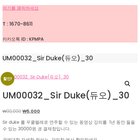
여기를 클릭하세요
T : 1670-8611
카카오톡 ID : KPMPA
UM00032_Sir Duke(듀오)_30
할인!
UM00032_Sir Duke(듀오)_30
원
현
₩
30,000
₩
5,000
래
재
Sir duke 를 우쿨렐레로 연주할 수 있는 동영상 강의를 1년 동안 들을
가
가
수 있는 30000원 권 결제창입니다.
격:
격:
₩30,000.
₩5,000.
곡에대한 자세한 정보는 강의창 에서 확인하세요