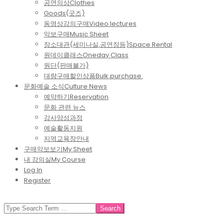
공연의상
Clothes
Goods(굿즈)
동영상강의구매
Video lectures
악보구매
Music Sheet
장소대관(세미나실,공연장등)
Space Rental
원데이클래스
Oneday Class
원단(판매불가)
대량구매할인상품
Bulk purchase.
문화예술 소식
Culture News
예약하기
Reservation
문화 관련 뉴스
강사양성과정
예술활동지원
지역교육장안내
구매악보보기
My Sheet
내 강의실
My Course
Log In
Register
SEARCH