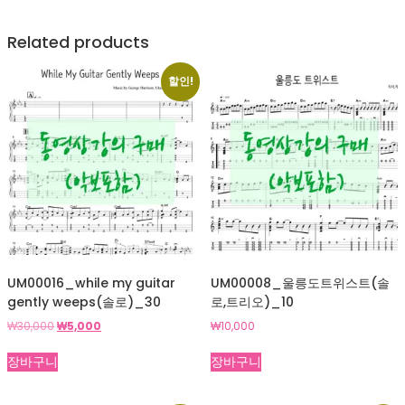
Related products
할인!
UM00016_while my guitar
UM00008_울릉도트위스트(솔
gently weeps(솔로)_30
로,트리오)_10
원
현
₩
30,000
₩
5,000
₩
10,000
래
재
가
가
장바구니
장바구니
격:
격:
₩30,000.
₩5,000.