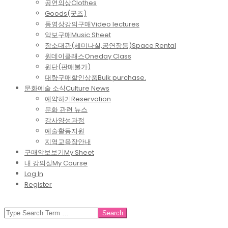
공연의상
Clothes
Goods(굿즈)
동영상강의구매
Video lectures
악보구매
Music Sheet
장소대관(세미나실,공연장등)
Space Rental
원데이클래스
Oneday Class
원단(판매불가)
대량구매할인상품
Bulk purchase.
문화예술 소식
Culture News
예약하기
Reservation
문화 관련 뉴스
강사양성과정
예술활동지원
지역교육장안내
구매악보보기
My Sheet
내 강의실
My Course
Log In
Register
SEARCH