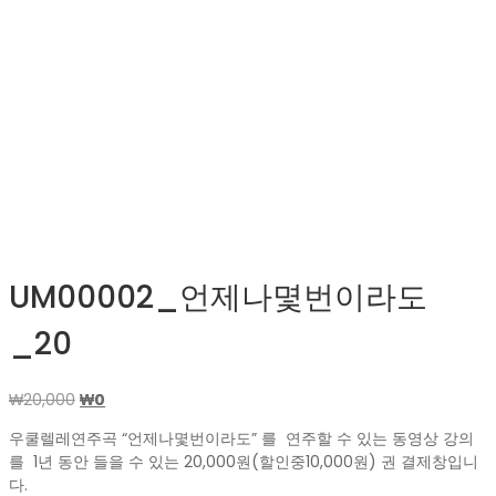
UM00002_언제나몇번이라도
_20
원
현
₩
20,000
₩
0
래
재
우쿨렐레연주곡 “언제나몇번이라도” 를 연주할 수 있는 동영상 강의
가
가
를 1년 동안 들을 수 있는 20,000원(할인중10,000원) 권 결제창입니
격:
격:
다.
₩20,000.
₩0.