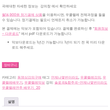
곡에대한 자세한 정보는 강의창 에서 확인하세요
월14,900원 정기결제 상품
을 이용하시면, 우쿨렐레 전체과정을 들을
수 있습니다. 정기결제는 필요시 언제든지 취소가 가능합니다.
본 결제에는 악보가 포함되어 있습니다. 결제를 완료하신 후 “
회원정보
– 다운로드
” 에서 pdf 다운로드가 가능합니다.
악보다운로드는 1년간 가능합니다. 1년이 되기 전 꼭 미리 다운
로드 해주세요.
UM00002_
장바구니
언
제
카테고리:
동영상강의구매
태그:
언제나몇번이라도
,
우쿨렐레강의
,
우
나
쿨렐레배우기
,
우쿨렐레악보
강의:
솔로곡&합주곡-언제나몇번이라도
몇
우쿨렐레연주 배우기_20
번
이
라
설명
도