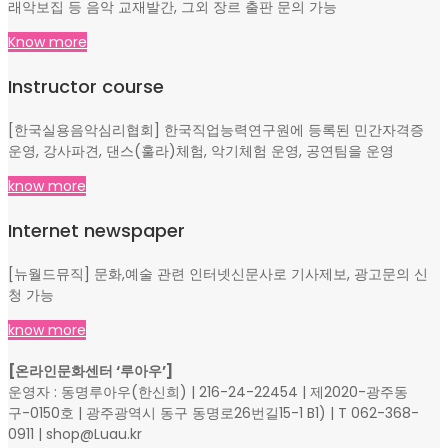
래악보집 등 음악 교재발간, 그외 장르 출판 문의 가능
Know more
Instructor course
[한국실용음악심리협회] 한국직업능력연구원에 등록된 민간자격증
운영, 강사파견, 댄스(훌라)체험, 악기체험 운영, 공연팀을 운영
know more
Internet newspaper
[뉴월드뮤직] 문화,예술 관련 인터넷신문사로 기사제보, 광고문의 신
청 가능
know more
[온라인문화센터 ‘루아우’]
운영자 : 동명루아우(한신희) | 216-24-22454 | 제2020-광주동
구-0150호 | 광주광역시 동구 동명로26번길15-1 B1) | T 062-368-
0911 | shop@Luau.kr