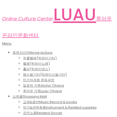
Skip
LUAU
to
content
루아우
Online Culture Center
온라인문화센터
Primary
Menu
Navigation
동영상강의
Movie lecture
Menu
우쿨렐레(하와이기타)
멜레(하와이노래)
훌라(하와이댄스)
랩스틸기타(하와이스틸기타)
민간자격증 취득과정
알로하 가족
Aloha ‘Ohana
루아우 가족
Luau ‘Ohana
쇼핑몰
Shopping Mall
교재&음반
Music Record & books
악기&관련용품
Instrument & Related supplies
공연소품
Related Goods