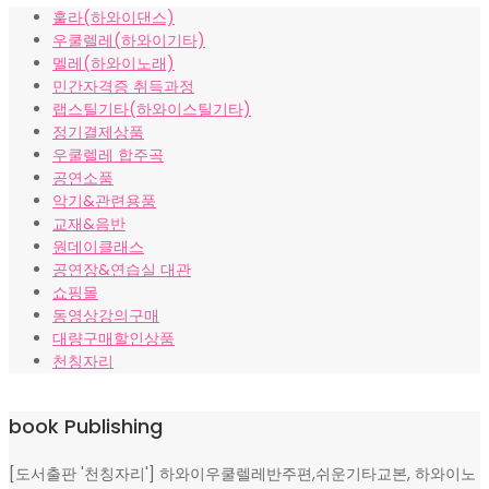
훌라(하와이댄스)
우쿨렐레(하와이기타)
멜레(하와이노래)
민간자격증 취득과정
랩스틸기타(하와이스틸기타)
정기결제상품
우쿨렐레 합주곡
공연소품
악기&관련용품
교재&음반
원데이클래스
공연장&연습실 대관
쇼핑몰
동영상강의구매
대량구매할인상품
천칭자리
book Publishing
[도서출판 '천칭자리'] 하와이우쿨렐레반주편,쉬운기타교본, 하와이노