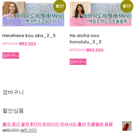
할인!
할인!
Henehene kou aka_2_5
He aloha noo
honolulu_3_3
원
현
₩
70,000
₩
50,000
래
재
원
현
₩
70,000
₩
50,000
가
가
장바구니
래
재
격:
격:
가
가
장바구니
₩70,000.
₩50,000.
격:
격:
₩70,000.
₩50,000.
장바구니
할인상품
빨강 중간 꽃핀 6인치 하와이안 악세서리 훌라 우쿨렐레 용품
원
현
₩
18,000
₩
15,000