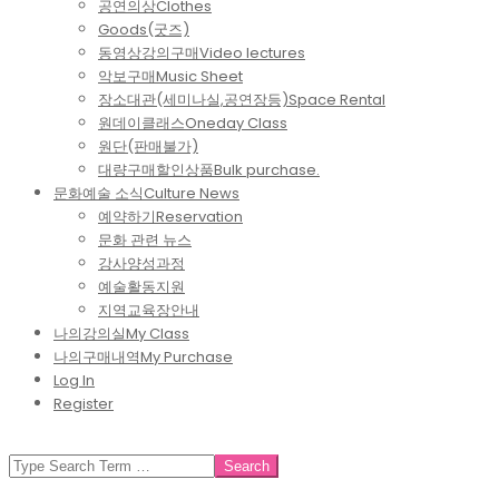
공연의상
Clothes
Goods(굿즈)
동영상강의구매
Video lectures
악보구매
Music Sheet
장소대관(세미나실,공연장등)
Space Rental
원데이클래스
Oneday Class
원단(판매불가)
대량구매할인상품
Bulk purchase.
문화예술 소식
Culture News
예약하기
Reservation
문화 관련 뉴스
강사양성과정
예술활동지원
지역교육장안내
나의강의실
My Class
나의구매내역
My Purchase
Log In
Register
SEARCH