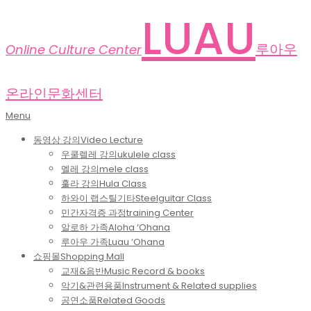
Skip
LUAU
to
content
루아우
Online Culture Center
온라인문화센터
Primary
Menu
Navigation
동영상 강의
Video Lecture
Menu
우쿨렐레 강의
ukulele class
멜레 강의
mele class
훌라 강의
Hula Class
하와이 랩스틸기타
Steelguitar Class
민간자격증 과정
training Center
알로하 가족
Aloha ‘Ohana
루아우 가족
Luau ‘Ohana
쇼핑몰
Shopping Mall
교재&음반
Music Record & books
악기&관련용품
Instrument & Related supplies
공연소품
Related Goods