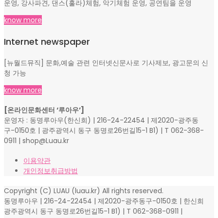
운영, 강사파견, 댄스(훌라)체험, 악기체험 운영, 공연팀을 운영
know more
Internet newspaper
[뉴월드뮤직] 문화,예술 관련 인터넷신문사로 기사제보, 광고문의 신
청 가능
know more
[온라인문화센터 ‘루아우’]
운영자 : 동명루아우(한신희) | 216-24-22454 | 제2020-광주동
구-0150호 | 광주광역시 동구 동명로26번길15-1 B1) | T 062-368-
0911 | shop@Luau.kr
이용약관
개인정보취급방법
Copyright (C) LUAU (luau.kr) All rights reserved.
동명루아우 | 216-24-22454 | 제2020-광주동구-0150호 | 한신희
광주광역시 동구 동명로26번길15-1 B1) | T 062-368-0911 |