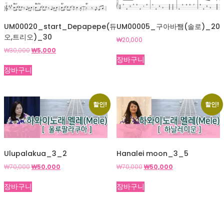
UM00020_start_Depapepe(듀
UM00005_구아바쨈(솔로)_20
오,트리오)_30
₩
20,000
원
현
₩
30,000
₩
5,000
장바구니
래
재
가
가
장바구니
격:
격:
₩30,000.
₩5,000.
할인!
할인!
Ulupalakua_3_2
Hanalei moon_3_5
원
현
원
현
₩
70,000
₩
50,000
₩
70,000
₩
50,000
래
재
래
재
가
가
가
가
장바구니
장바구니
격:
격:
격:
격:
₩70,000.
₩50,000.
₩70,000.
₩50,000.