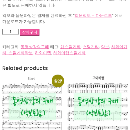
은 별도로 판매하지 않습니다.
악보와 음원파일은 결제를 완료하신 후 “
회원정보 – 다운로드
” 에서
다운로드가 가능합니다.
SM_
장바구니
작
별
카테고리:
동영상강의구매
태그:
랩스틸기타
,
스틸기타
,
악보
,
하와이기
_50
타. 스틸기타악보
,
하와이랩
,
하와이랩스틸기타
수
량
Related products
할인!