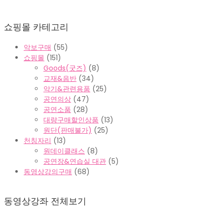
₩10,000.
₩8,000.
래
재
가
가
쇼핑몰 카테고리
격:
격:
₩10,000.
₩8,000.
악보구매
(55)
쇼핑몰
(151)
Goods(굿즈)
(8)
교재&음반
(34)
악기&관련용품
(25)
공연의상
(47)
공연소품
(28)
대량구매할인상품
(13)
원단(판매불가)
(25)
천칭자리
(13)
원데이클래스
(8)
공연장&연습실 대관
(5)
동영상강의구매
(68)
동영상강좌 전체보기