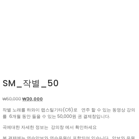
SM_작별_50
원
현
₩
50,000
₩
30,000
래
재
작별 노래를 하와이 랩스틸기타(C6)로 연주 할 수 있는 동영상 강의
가
가
를 6개월 동안 들을 수 있는 50,000원 권 결제창입니다.
격:
격:
₩50,000.
₩30,000.
곡에대한 자세한 정보는 강의창 에서 확인하세요
본 결제에는 연습악보와 연습음원이 포함되어 있습니다. 악보와 음원