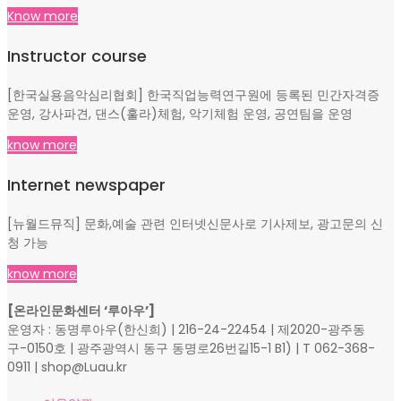
Know more
Instructor course
[한국실용음악심리협회] 한국직업능력연구원에 등록된 민간자격증
운영, 강사파견, 댄스(훌라)체험, 악기체험 운영, 공연팀을 운영
know more
Internet newspaper
[뉴월드뮤직] 문화,예술 관련 인터넷신문사로 기사제보, 광고문의 신
청 가능
know more
[온라인문화센터 ‘루아우’]
운영자 : 동명루아우(한신희) | 216-24-22454 | 제2020-광주동
구-0150호 | 광주광역시 동구 동명로26번길15-1 B1) | T 062-368-
0911 | shop@Luau.kr