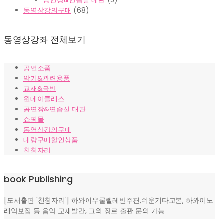
공연장&연습실 대관
(5)
동영상강의구매
(68)
동영상강좌 전체보기
공연소품
악기&관련용품
교재&음반
원데이클래스
공연장&연습실 대관
쇼핑몰
동영상강의구매
대량구매할인상품
천칭자리
book Publishing
[도서출판 '천칭자리'] 하와이우쿨렐레반주편,쉬운기타교본, 하와이노
래악보집 등 음악 교재발간, 그외 장르 출판 문의 가능