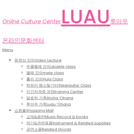
Skip
LUAU
to
content
루아우
Online Culture Center
온라인문화센터
Primary
Menu
Navigation
동영상 강의
Video Lecture
Menu
우쿨렐레 강의
ukulele class
멜레 강의
mele class
훌라 강의
Hula Class
하와이 랩스틸기타
Steelguitar Class
민간자격증 과정
training Center
알로하 가족
Aloha ‘Ohana
루아우 가족
Luau ‘Ohana
쇼핑몰
Shopping Mall
교재&음반
Music Record & books
악기&관련용품
Instrument & Related supplies
공연소품
Related Goods