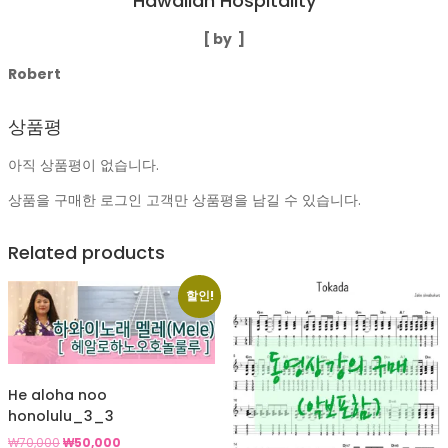
Hawaiian Hospitality
[
by ]
Robert
상품평
아직 상품평이 없습니다.
상품을 구매한 로그인 고객만 상품평을 남길 수 있습니다.
Related products
할인!
He aloha noo
honolulu_3_3
원
현
₩
70,000
₩
50,000