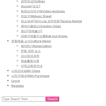
공연의상
Clothes
Goods(굿즈)
동영상강의구매
Video lectures
악보구매
Music Sheet
장소대관(세미나실,공연장등)
Space Rental
원데이클래스
Oneday Class
원단(판매불가)
대량구매할인상품
Bulk purchase.
문화예술 소식
Culture News
예약하기
Reservation
문화 관련 뉴스
강사양성과정
예술활동지원
지역교육장안내
나의강의실
My Class
나의구매내역
My Purchase
Log In
Register
SEARCH