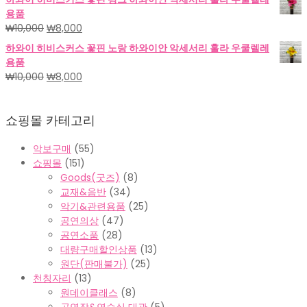
가
가
용품
격:
격:
원
현
₩
10,000
₩
8,000
₩18,000.
₩15,000.
래
재
하와이 히비스커스 꽃핀 노랑 하와이안 악세서리 훌라 우쿨렐레
가
가
용품
격:
격:
원
현
₩
10,000
₩
8,000
₩10,000.
₩8,000.
래
재
가
가
쇼핑몰 카테고리
격:
격:
₩10,000.
₩8,000.
악보구매
(55)
쇼핑몰
(151)
Goods(굿즈)
(8)
교재&음반
(34)
악기&관련용품
(25)
공연의상
(47)
공연소품
(28)
대량구매할인상품
(13)
원단(판매불가)
(25)
천칭자리
(13)
원데이클래스
(8)