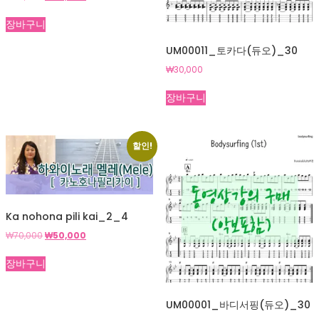
래
재
가
가
장바구니
격:
격:
₩70,000.
₩50,000.
UM00011_토카다(듀오)_30
₩
30,000
장바구니
할인!
Ka nohona pili kai_2_4
원
현
₩
70,000
₩
50,000
래
재
가
가
장바구니
격:
격:
₩70,000.
₩50,000.
UM00001_바디서핑(듀오)_30