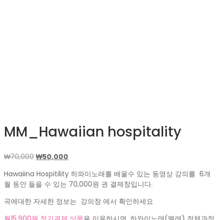
MM_Hawaiian hospitality
원
현
₩
70,000
₩
50,000
래
재
Hawaiina Hospitility 하와이노래를 배울수 있는 동영상 강의를 6개
가
가
월 동안 들을 수 있는 70,000원 권 결제창입니다.
격:
격:
₩70,000.
₩50,000.
곡에대한 자세한 정보는 강의창 에서 확인하세요
월15,900원 정기결제 상품
을 이용하시면, 하와이노래(멜레) 전체과정