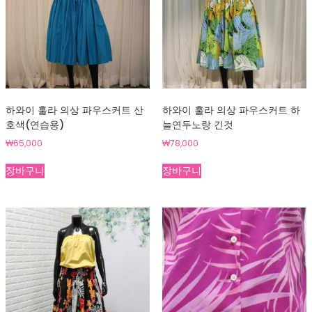
하와이 훌라 의상 파우스커트 산
하와이 훌라 의상 파우스커트 하
호색(연습용)
늘연두노랑 긴것
₩
65,000
₩
78,000
장바구니
장바구니