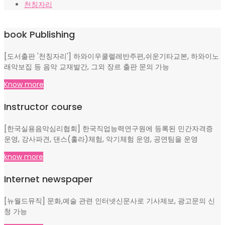
천칭자리
book Publishing
[도서출판 '천칭자리'] 하와이우쿨렐레반주편,쉬운기타교본, 하와이노
래악보집 등 음악 교재발간, 그외 장르 출판 문의 가능
Know more
Instructor course
[한국실용음악심리협회] 한국직업능력연구원에 등록된 민간자격증
운영, 강사파견, 댄스(훌라)체험, 악기체험 운영, 공연팀을 운영
know more
Internet newspaper
[뉴월드뮤직] 문화,예술 관련 인터넷신문사로 기사제보, 광고문의 신
청 가능