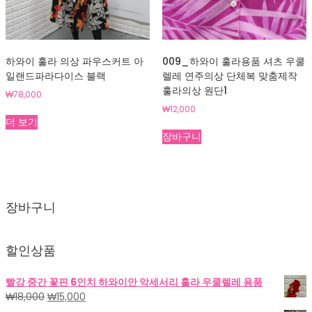
하와이 훌라 의상 파우스커트 아
009_하와이 훌라용품 셔츠 우쿨
일랜드파라다이스 블랙
렐레 연주의상 단체복 맞춤제작
훌라의상 원단1
₩
78,000
₩
12,000
더 보기
장바구니
장바구니
할인상품
빨강 중간 꽃핀 6인치 하와이안 악세서리 훌라 우쿨렐레 용품
원
현
₩
18,000
₩
15,000
래
재