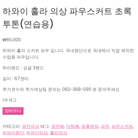
하와이 훌라 의상 파우스커트 초록
투톤(연습용)
₩
65,000
하와이 훌라 스커트 파우 입니다. 국내원단으로 국내에서 직접 제작한
수업용 파우입니다.
허리밴드 : 싱글 3밴드
길이 : 67센티
추가갯수와 추가색상등 문의는 062-368-0911 로 문의주세요
1개 재고
하
장바구니
와
이
카테고리:
공연의상
태그:
공연복
,
단체복
,
맞춤제작
,
파우
,
파우스커트
,
훌
하와이원단
,
하와이의상
,
훌라의상
라