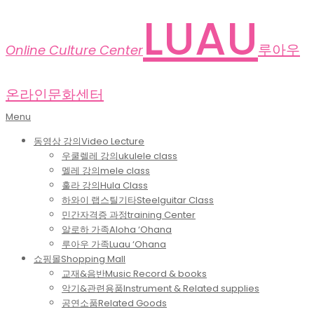
Skip
LUAU
to
content
루아우
Online Culture Center
온라인문화센터
Primary
Menu
Navigation
동영상 강의
Video Lecture
Menu
우쿨렐레 강의
ukulele class
멜레 강의
mele class
훌라 강의
Hula Class
하와이 랩스틸기타
Steelguitar Class
민간자격증 과정
training Center
알로하 가족
Aloha ‘Ohana
루아우 가족
Luau ‘Ohana
쇼핑몰
Shopping Mall
교재&음반
Music Record & books
악기&관련용품
Instrument & Related supplies
공연소품
Related Goods