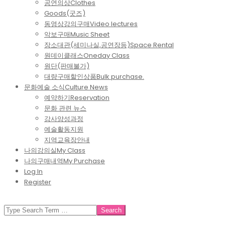
공연의상
Clothes
Goods(굿즈)
동영상강의구매
Video lectures
악보구매
Music Sheet
장소대관(세미나실,공연장등)
Space Rental
원데이클래스
Oneday Class
원단(판매불가)
대량구매할인상품
Bulk purchase.
문화예술 소식
Culture News
예약하기
Reservation
문화 관련 뉴스
강사양성과정
예술활동지원
지역교육장안내
나의강의실
My Class
나의구매내역
My Purchase
Log In
Register
SEARCH