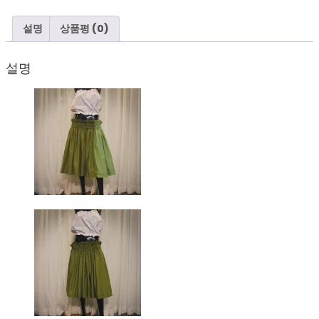
의
상
설명
상품평 (0)
파
우
설명
스
커
트
초
록
투
톤
(연
습
용)
수
량