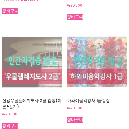
래
재
₩
90,000
가
가
장바구니
격:
격:
장바구니
₩350,000.
₩120,000.
실용우쿨렐레지도사 2급 검정(이
하와이음악강사 1급검정
론+실기)
₩
90,000
₩
70,000
장바구니
장바구니