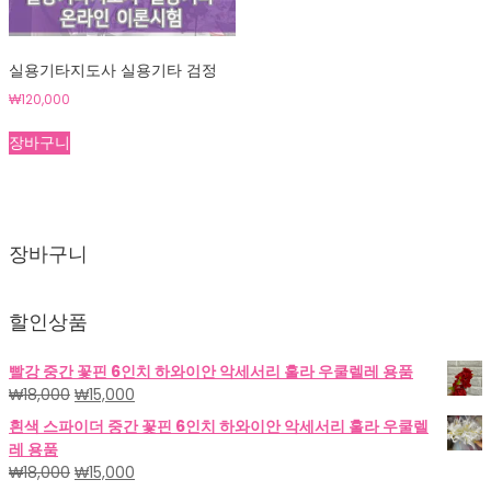
실용기타지도사 실용기타 검정
₩
120,000
장바구니
장바구니
할인상품
빨강 중간 꽃핀 6인치 하와이안 악세서리 훌라 우쿨렐레 용품
원
현
₩
18,000
₩
15,000
래
재
흰색 스파이더 중간 꽃핀 6인치 하와이안 악세서리 훌라 우쿨렐
가
가
레 용품
격:
격:
원
현
₩
18,000
₩
15,000
₩18,000.
₩15,000.