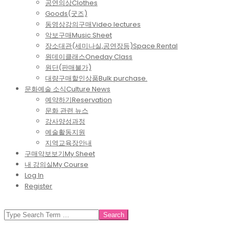
공연의상
Clothes
Goods(굿즈)
동영상강의구매
Video lectures
악보구매
Music Sheet
장소대관(세미나실,공연장등)
Space Rental
원데이클래스
Oneday Class
원단(판매불가)
대량구매할인상품
Bulk purchase.
문화예술 소식
Culture News
예약하기
Reservation
문화 관련 뉴스
강사양성과정
예술활동지원
지역교육장안내
구매악보보기
My Sheet
내 강의실
My Course
Log In
Register
SEARCH