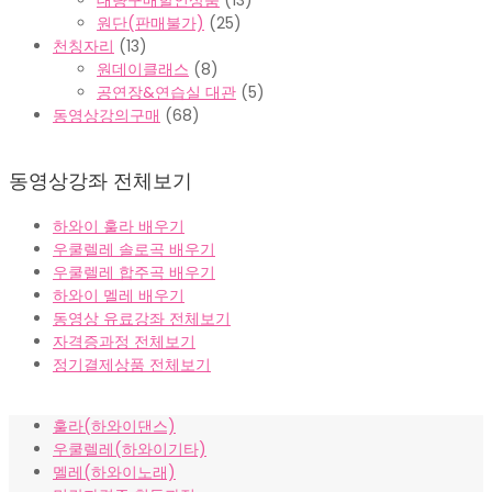
대량구매할인상품
(13)
원단(판매불가)
(25)
천칭자리
(13)
원데이클래스
(8)
공연장&연습실 대관
(5)
동영상강의구매
(68)
동영상강좌 전체보기
하와이 훌라 배우기
우쿨렐레 솔로곡 배우기
우쿨렐레 합주곡 배우기
하와이 멜레 배우기
동영상 유료강좌 전체보기
자격증과정 전체보기
정기결제상품 전체보기
훌라(하와이댄스)
우쿨렐레(하와이기타)
멜레(하와이노래)