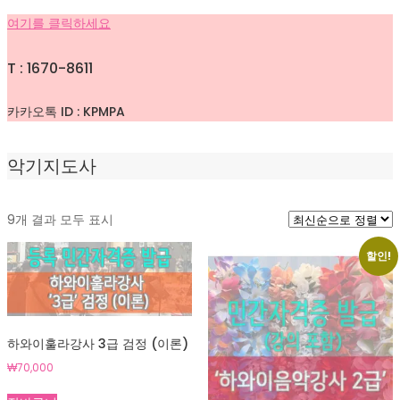
여기를 클릭하세요
T : 1670-8611
카카오톡 ID : KPMPA
악기지도사
최
9개 결과 모두 표시
신
순
할인!
으
로
정
렬
하와이훌라강사 3급 검정 (이론)
됨
₩
70,000