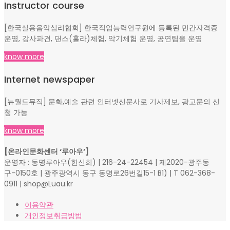
Instructor course
[한국실용음악심리협회] 한국직업능력연구원에 등록된 민간자격증
운영, 강사파견, 댄스(훌라)체험, 악기체험 운영, 공연팀을 운영
know more
Internet newspaper
[뉴월드뮤직] 문화,예술 관련 인터넷신문사로 기사제보, 광고문의 신
청 가능
know more
[온라인문화센터 ‘루아우’]
운영자 : 동명루아우(한신희) | 216-24-22454 | 제2020-광주동
구-0150호 | 광주광역시 동구 동명로26번길15-1 B1) | T 062-368-
0911 | shop@Luau.kr
이용약관
개인정보취급방법