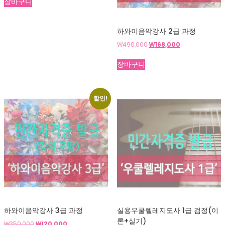
장바구니
하와이음악강사 2급 과정
원
현
₩
490,000
₩
168,000
래
재
가
가
장바구니
격:
격:
₩490,000.
₩168,000.
할인!
하와이음악강사 3급 과정
실용우쿨렐레지도사 1급 검정(이
론+실기)
원
현
₩
350,000
₩
120,000