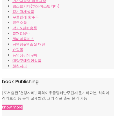
민간자격증 취득과정
랩스틸기타(하와이스틸기타)
정기결제상품
우쿨렐레 합주곡
공연소품
악기&관련용품
교재&음반
원데이클래스
공연장&연습실 대관
쇼핑몰
동영상강의구매
대량구매할인상품
천칭자리
book Publishing
[도서출판 '천칭자리'] 하와이우쿨렐레반주편,쉬운기타교본, 하와이노
래악보집 등 음악 교재발간, 그외 장르 출판 문의 가능
Know more