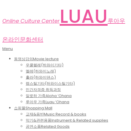
Skip
LUAU
to
content
루아우
Online Culture Center
온라인문화센터
Primary
Menu
Navigation
동영상강의
Movie lecture
Menu
우쿨렐레(하와이기타)
멜레(하와이노래)
훌라(하와이댄스)
랩스틸기타(하와이스틸기타)
민간자격증 취득과정
알로하 가족
Aloha ‘Ohana
루아우 가족
Luau ‘Ohana
쇼핑몰
Shopping Mall
교재&음반
Music Record & books
악기&관련용품
Instrument & Related supplies
공연소품
Related Goods