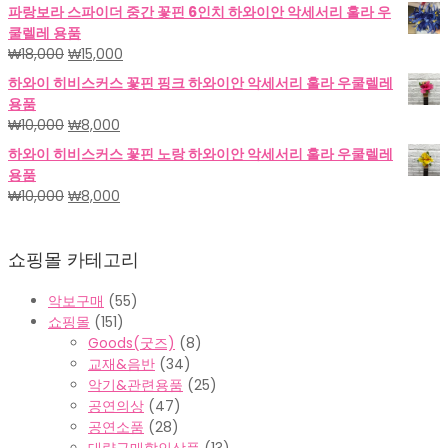
래
재
파랑보라 스파이더 중간 꽃핀 6인치 하와이안 악세서리 훌라 우
가
가
쿨렐레 용품
격:
격:
원
현
₩
18,000
₩
15,000
₩18,000.
₩15,000.
래
재
하와이 히비스커스 꽃핀 핑크 하와이안 악세서리 훌라 우쿨렐레
가
가
용품
격:
격:
원
현
₩
10,000
₩
8,000
₩18,000.
₩15,000.
래
재
하와이 히비스커스 꽃핀 노랑 하와이안 악세서리 훌라 우쿨렐레
가
가
용품
격:
격:
원
현
₩
10,000
₩
8,000
₩10,000.
₩8,000.
래
재
가
가
쇼핑몰 카테고리
격:
격:
₩10,000.
₩8,000.
악보구매
(55)
쇼핑몰
(151)
Goods(굿즈)
(8)
교재&음반
(34)
악기&관련용품
(25)
공연의상
(47)
공연소품
(28)