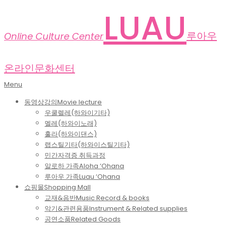
Skip
LUAU
to
content
루아우
Online Culture Center
온라인문화센터
Primary
Menu
Navigation
동영상강의
Movie lecture
Menu
우쿨렐레(하와이기타)
멜레(하와이노래)
훌라(하와이댄스)
랩스틸기타(하와이스틸기타)
민간자격증 취득과정
알로하 가족
Aloha ‘Ohana
루아우 가족
Luau ‘Ohana
쇼핑몰
Shopping Mall
교재&음반
Music Record & books
악기&관련용품
Instrument & Related supplies
공연소품
Related Goods