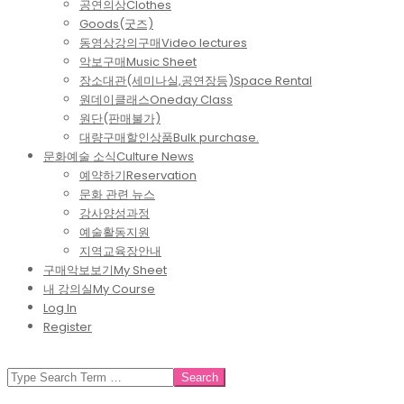
공연의상
Clothes
Goods(굿즈)
동영상강의구매
Video lectures
악보구매
Music Sheet
장소대관(세미나실,공연장등)
Space Rental
원데이클래스
Oneday Class
원단(판매불가)
대량구매할인상품
Bulk purchase.
문화예술 소식
Culture News
예약하기
Reservation
문화 관련 뉴스
강사양성과정
예술활동지원
지역교육장안내
구매악보보기
My Sheet
내 강의실
My Course
Log In
Register
SEARCH