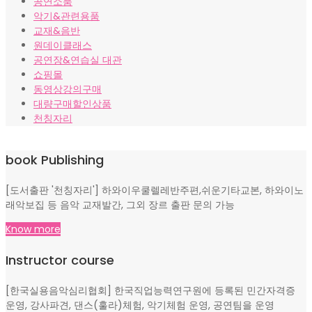
공연소품
악기&관련용품
교재&음반
원데이클래스
공연장&연습실 대관
쇼핑몰
동영상강의구매
대량구매할인상품
천칭자리
book Publishing
[도서출판 '천칭자리'] 하와이우쿨렐레반주편,쉬운기타교본, 하와이노
래악보집 등 음악 교재발간, 그외 장르 출판 문의 가능
Know more
Instructor course
[한국실용음악심리협회] 한국직업능력연구원에 등록된 민간자격증
운영, 강사파견, 댄스(훌라)체험, 악기체험 운영, 공연팀을 운영