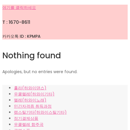
여기를 클릭하세요
T : 1670-8611
카카오톡 ID : KPMPA
Nothing found
Apologies, but no entries were found.
훌라(하와이댄스)
우쿨렐레(하와이기타)
멜레(하와이노래)
민간자격증 취득과정
랩스틸기타(하와이스틸기타)
정기결제상품
우쿨렐레 합주곡