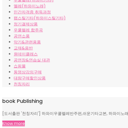
우쿨렐레(하와이기타)
₩10,000.
₩8,000.
멜레(하와이노래)
민간자격증 취득과정
랩스틸기타(하와이스틸기타)
정기결제상품
우쿨렐레 합주곡
공연소품
악기&관련용품
교재&음반
원데이클래스
공연장&연습실 대관
쇼핑몰
동영상강의구매
대량구매할인상품
천칭자리
book Publishing
[도서출판 '천칭자리'] 하와이우쿨렐레반주편,쉬운기타교본, 하와이노래
Know more