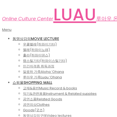
Skip
LUAU
to
content
루아우 
Online Culture Center
Primary
Menu
Navigation
동영상강의
MOVIE LECTURE
Menu
우쿨렐레(하와이기타)
멜레(하와이노래)
훌라(하와이댄스)
랩스틸기타(하와이스틸기타)
민간자격증 취득과정
알로하 가족
Aloha ‘Ohana
루아우 가족
Luau ‘Ohana
쇼핑몰
SHOPPING MALL
교재&음반
Music Record & books
악기&관련용품
Instrument & Related supplies
공연소품
Related Goods
공연의상
Clothes
Goods(굿즈)
동영상강의구매
Video lectures