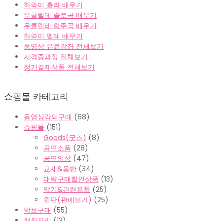
하와이 훌라 배우기
우쿨렐레 솔로곡 배우기
우쿨렐레 합주곡 배우기
하와이 멜레 배우기
동영상 유료강좌 전체보기
자격증과정 전체보기
정기결제상품 전체보기
쇼핑몰 카테고리
동영상강의구매
(68)
쇼핑몰
(151)
Goods(굿즈)
(8)
공연소품
(28)
공연의상
(47)
교재&음반
(34)
대량구매할인상품
(13)
악기&관련용품
(25)
원단(판매불가)
(25)
악보구매
(55)
천칭자리
(13)