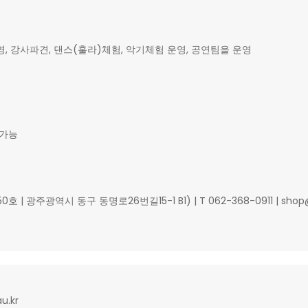
강사파견, 댄스(훌라)체험, 악기체험 운영, 공연팀을 운영
 가능
 | 광주광역시 동구 동명로26번길15-1 B1) | T 062-368-0911 | shop@
u.kr