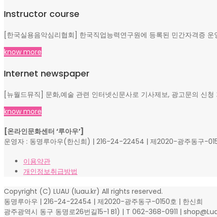
Instructor course
[한국실용음악심리협회] 한국직업능력연구원에 등록된 민간자격증 운영, 
know more
Internet newspaper
[뉴월드뮤직] 문화,예술 관련 인터넷신문사로 기사제보, 광고문의 신청
know more
[온라인문화센터 ‘루아우’]
운영자 : 동명루아우(한신희) | 216-24-22454 | 제2020-광주동구-0150호
이용약관
개인정보취급방법
Copyright (C) LUAU (luau.kr) All rights reserved.
동명루아우 | 216-24-22454 | 제2020-광주동구-0150호 | 한신희
광주광역시 동구 동명로26번길15-1 B1) | T 062-368-0911 | shop@Lua