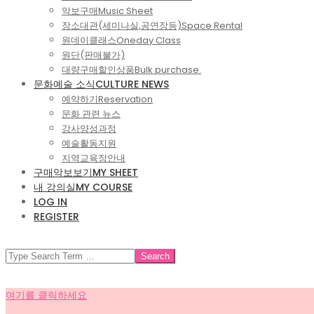
악보구매
Music Sheet
장소대관(세미나실,공연장등)
Space Rental
원데이클래스
Oneday Class
원단(판매불가)
대량구매할인상품
Bulk purchase.
문화예술 소식
CULTURE NEWS
예약하기
Reservation
문화 관련 뉴스
강사양성과정
예술활동지원
지역교육장안내
구매악보보기
MY SHEET
내 강의실
MY COURSE
LOG IN
REGISTER
SEARCH
여기를 클릭하세요