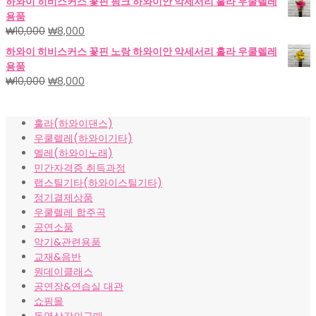
하와이 히비스커스 꽃핀 핑크 하와이안 악세서리 훌라 우쿨렐레
가
가
용품
격:
격:
원
현
₩
10,000
₩
8,000
₩18,000.
₩15,000.
래
재
하와이 히비스커스 꽃핀 노랑 하와이안 악세서리 훌라 우쿨렐레
가
가
용품
격:
격:
원
현
₩
10,000
₩
8,000
₩10,000.
₩8,000.
래
재
가
가
훌라(하와이댄스)
격:
격:
우쿨렐레(하와이기타)
₩10,000.
₩8,000.
멜레(하와이노래)
민간자격증 취득과정
랩스틸기타(하와이스틸기타)
정기결제상품
우쿨렐레 합주곡
공연소품
악기&관련용품
교재&음반
원데이클래스
공연장&연습실 대관
쇼핑몰
동영상강의구매