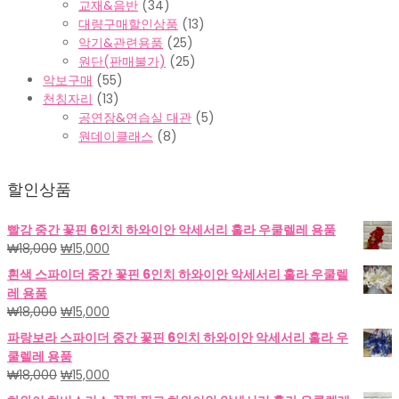
교재&음반
(34)
대량구매할인상품
(13)
악기&관련용품
(25)
원단(판매불가)
(25)
악보구매
(55)
천칭자리
(13)
공연장&연습실 대관
(5)
원데이클래스
(8)
할인상품
빨강 중간 꽃핀 6인치 하와이안 악세서리 훌라 우쿨렐레 용품
원
현
₩
18,000
₩
15,000
래
재
흰색 스파이더 중간 꽃핀 6인치 하와이안 악세서리 훌라 우쿨렐
가
가
레 용품
격:
격:
원
현
₩
18,000
₩
15,000
₩18,000.
₩15,000.
래
재
파랑보라 스파이더 중간 꽃핀 6인치 하와이안 악세서리 훌라 우
가
가
쿨렐레 용품
격:
격:
원
현
₩
18,000
₩
15,000
₩18,000.
₩15,000.
래
재