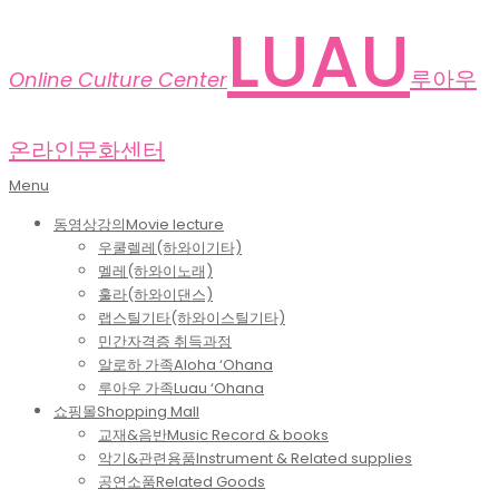
Skip
LUAU
to
content
루아우
Online Culture Center
온라인문화센터
Primary
Menu
Navigation
동영상강의
Movie lecture
Menu
우쿨렐레(하와이기타)
멜레(하와이노래)
훌라(하와이댄스)
랩스틸기타(하와이스틸기타)
민간자격증 취득과정
알로하 가족
Aloha ‘Ohana
루아우 가족
Luau ‘Ohana
쇼핑몰
Shopping Mall
교재&음반
Music Record & books
악기&관련용품
Instrument & Related supplies
공연소품
Related Goods