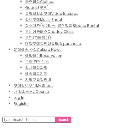
공연의상
Clothes
Goods(굿즈)
동영상강의구매
Video lectures
악보구매
Music Sheet
장소대관(세미나실,공연장등)
Space Rental
원데이클래스
Oneday Class
원단(판매불가)
대량구매할인상품
Bulk purchase.
문화예술 소식
Culture News
예약하기
Reservation
문화 관련 뉴스
강사양성과정
예술활동지원
지역교육장안내
구매악보보기
My Sheet
내 강의실
My Course
Log In
Register
SEARCH