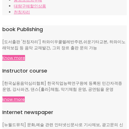
대량구매할인상품
천칭자리
book Publishing
[도서출판 '천칭자리'] 하와이우쿨렐레반주편,쉬운기타교본, 하와이노
래악보집 등 음악 교재발간, 그외 장르 출판 문의 가능
Know more
Instructor course
[한국실용음악심리협회] 한국직업능력연구원에 등록된 민간자격증
운영, 강사파견, 댄스(훌라)체험, 악기체험 운영, 공연팀을 운영
know more
Internet newspaper
[뉴월드뮤직] 문화,예술 관련 인터넷신문사로 기사제보, 광고문의 신