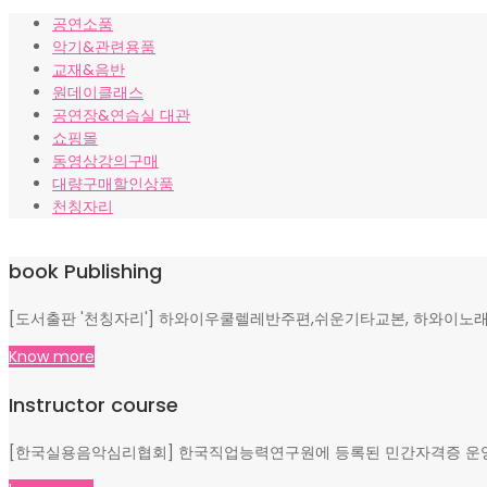
가
가
공연소품
격:
격:
악기&관련용품
₩10,000.
₩8,000.
교재&음반
원데이클래스
공연장&연습실 대관
쇼핑몰
동영상강의구매
대량구매할인상품
천칭자리
book Publishing
[도서출판 '천칭자리'] 하와이우쿨렐레반주편,쉬운기타교본, 하와이노래
Know more
Instructor course
[한국실용음악심리협회] 한국직업능력연구원에 등록된 민간자격증 운영, 