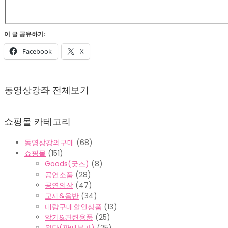
이 글 공유하기:
Facebook
X
2022-
02-
동영상강좌 전체보기
07
쇼핑몰 카테고리
동영상강의구매
(68)
쇼핑몰
(151)
Goods(굿즈)
(8)
공연소품
(28)
공연의상
(47)
교재&음반
(34)
대량구매할인상품
(13)
악기&관련용품
(25)