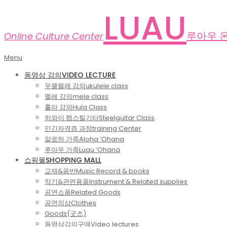
Skip
LUAU
to
content
루아우 
Online Culture Center
Primary
Menu
Navigation
동영상 강의
VIDEO LECTURE
Menu
우쿨렐레 강의
ukulele class
멜레 강의
mele class
훌라 강의
Hula Class
하와이 랩스틸기타
Steelguitar Class
민간자격증 과정
training Center
알로하 가족
Aloha ‘Ohana
루아우 가족
Luau ‘Ohana
쇼핑몰
SHOPPING MALL
교재&음반
Music Record & books
악기&관련용품
Instrument & Related supplies
공연소품
Related Goods
공연의상
Clothes
Goods(굿즈)
동영상강의구매
Video lectures