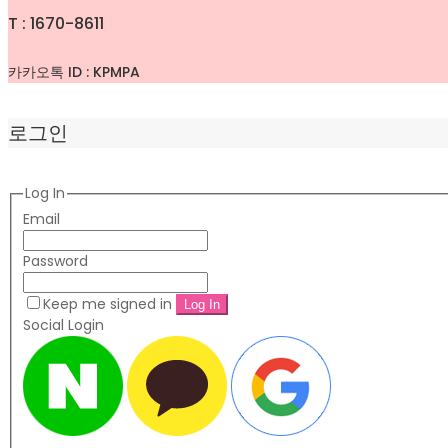
T : 1670-8611
카카오톡 ID : KPMPA
로그인
Log In
Email
Password
Keep me signed in
Social Login