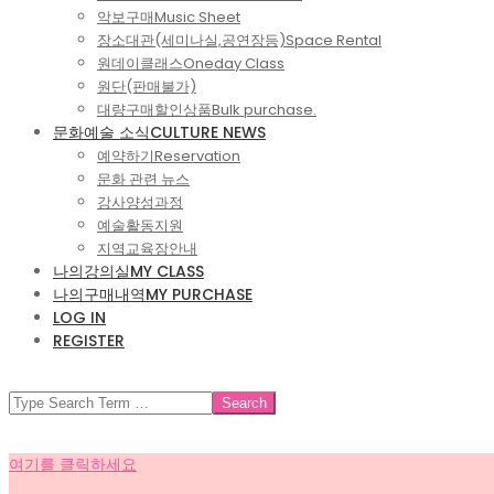
악보구매
Music Sheet
장소대관(세미나실,공연장등)
Space Rental
원데이클래스
Oneday Class
원단(판매불가)
대량구매할인상품
Bulk purchase.
문화예술 소식
CULTURE NEWS
예약하기
Reservation
문화 관련 뉴스
강사양성과정
예술활동지원
지역교육장안내
나의강의실
MY CLASS
나의구매내역
MY PURCHASE
LOG IN
REGISTER
SEARCH
여기를 클릭하세요