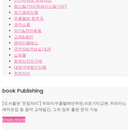
민간자격증 취득과정
랩스틸기타(하와이스틸기타)
정기결제상품
우쿨렐레 합주곡
공연소품
악기&관련용품
교재&음반
원데이클래스
공연장&연습실 대관
쇼핑몰
동영상강의구매
대량구매할인상품
천칭자리
book Publishing
[도서출판 '천칭자리'] 하와이우쿨렐레반주편,쉬운기타교본, 하와이노
래악보집 등 음악 교재발간, 그외 장르 출판 문의 가능
Know more