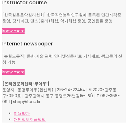
Instructor course
[한국실용음악심리협회] 한국직업능력연구원에 등록된 민간자격증
운영, 강사파견, 댄스(훌라)체험, 악기체험 운영, 공연팀을 운영
know more
Internet newspaper
[뉴월드뮤직] 문화,예술 관련 인터넷신문사로 기사제보, 광고문의 신
청 가능
know more
[온라인문화센터 ‘루아우’]
운영자 : 동명루아우(한신희) | 216-24-22454 | 제2020-광주동
구-0150호 | 광주광역시 동구 동명로26번길15-1 B1) | T 062-368-
0911 | shop@Luau.kr
이용약관
개인정보취급방법