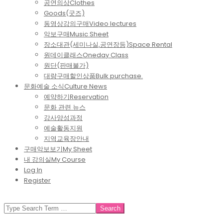
공연의상
Clothes
Goods(굿즈)
동영상강의구매
Video lectures
악보구매
Music Sheet
장소대관(세미나실,공연장등)
Space Rental
원데이클래스
Oneday Class
원단(판매불가)
대량구매할인상품
Bulk purchase.
문화예술 소식
Culture News
예약하기
Reservation
문화 관련 뉴스
강사양성과정
예술활동지원
지역교육장안내
구매악보보기
My Sheet
내 강의실
My Course
Log In
Register
SEARCH