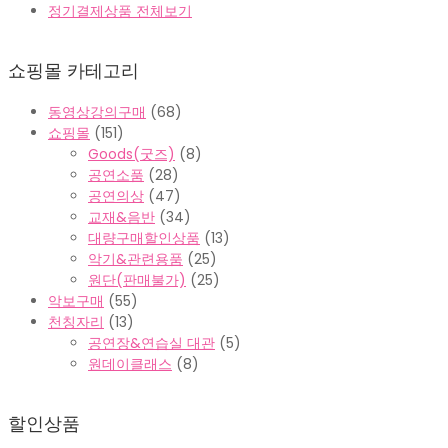
정기결제상품 전체보기
쇼핑몰 카테고리
동영상강의구매
(68)
쇼핑몰
(151)
Goods(굿즈)
(8)
공연소품
(28)
공연의상
(47)
교재&음반
(34)
대량구매할인상품
(13)
악기&관련용품
(25)
원단(판매불가)
(25)
악보구매
(55)
천칭자리
(13)
공연장&연습실 대관
(5)
원데이클래스
(8)
할인상품