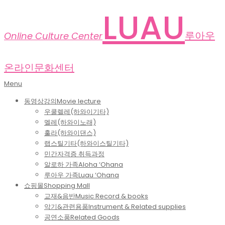
Skip
LUAU
to
content
루아우
Online Culture Center
온라인문화센터
Primary
Menu
Navigation
동영상강의
Movie lecture
Menu
우쿨렐레(하와이기타)
멜레(하와이노래)
훌라(하와이댄스)
랩스틸기타(하와이스틸기타)
민간자격증 취득과정
알로하 가족
Aloha ‘Ohana
루아우 가족
Luau ‘Ohana
쇼핑몰
Shopping Mall
교재&음반
Music Record & books
악기&관련용품
Instrument & Related supplies
공연소품
Related Goods