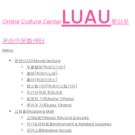
Skip
LUAU
to
content
루아우
Online Culture Center
온라인문화센터
Primary
Menu
Navigation
동영상강의
Movie lecture
Menu
우쿨렐레(하와이기타)
멜레(하와이노래)
훌라(하와이댄스)
랩스틸기타(하와이스틸기타)
민간자격증 취득과정
알로하 가족
Aloha ‘Ohana
루아우 가족
Luau ‘Ohana
쇼핑몰
Shopping Mall
교재&음반
Music Record & books
악기&관련용품
Instrument & Related supplies
공연소품
Related Goods