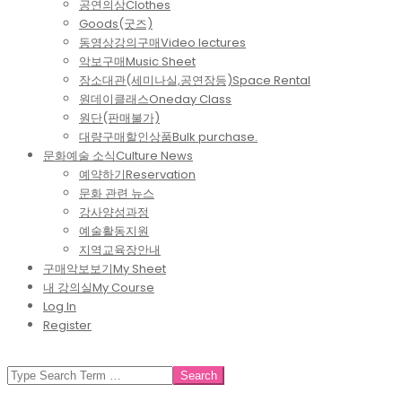
공연의상
Clothes
Goods(굿즈)
동영상강의구매
Video lectures
악보구매
Music Sheet
장소대관(세미나실,공연장등)
Space Rental
원데이클래스
Oneday Class
원단(판매불가)
대량구매할인상품
Bulk purchase.
문화예술 소식
Culture News
예약하기
Reservation
문화 관련 뉴스
강사양성과정
예술활동지원
지역교육장안내
구매악보보기
My Sheet
내 강의실
My Course
Log In
Register
SEARCH