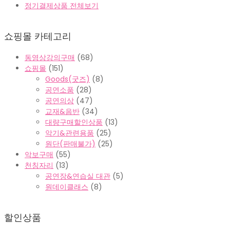
정기결제상품 전체보기
쇼핑몰 카테고리
동영상강의구매
(68)
쇼핑몰
(151)
Goods(굿즈)
(8)
공연소품
(28)
공연의상
(47)
교재&음반
(34)
대량구매할인상품
(13)
악기&관련용품
(25)
원단(판매불가)
(25)
악보구매
(55)
천칭자리
(13)
공연장&연습실 대관
(5)
원데이클래스
(8)
할인상품