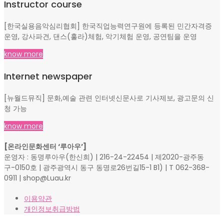
Instructor course
[한국실용음악심리협회] 한국직업능력연구원에 등록된 민간자격증
운영, 강사파견, 댄스(훌라)체험, 악기체험 운영, 공연팀을 운영
know more
Internet newspaper
[뉴월드뮤직] 문화,예술 관련 인터넷신문사로 기사제보, 광고문의 신
청 가능
know more
[온라인문화센터 ‘루아우’]
운영자 : 동명루아우(한신희) | 216-24-22454 | 제2020-광주동
구-0150호 | 광주광역시 동구 동명로26번길15-1 B1) | T 062-368-
0911 | shop@Luau.kr
이용약관
개인정보취급방법