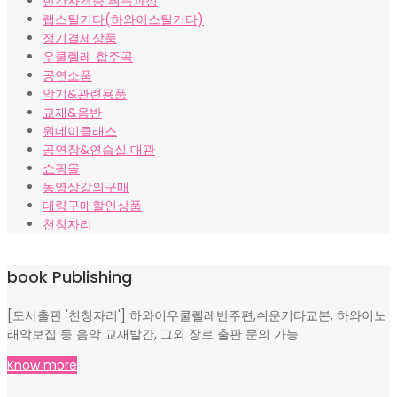
민간자격증 취득과정
랩스틸기타(하와이스틸기타)
정기결제상품
우쿨렐레 합주곡
공연소품
악기&관련용품
교재&음반
원데이클래스
공연장&연습실 대관
쇼핑몰
동영상강의구매
대량구매할인상품
천칭자리
book Publishing
[도서출판 '천칭자리'] 하와이우쿨렐레반주편,쉬운기타교본, 하와이노
래악보집 등 음악 교재발간, 그외 장르 출판 문의 가능
Know more