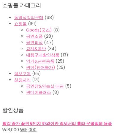
쇼핑몰 카테고리
동영상강의구매
(68)
쇼핑몰
(151)
Goods(굿즈)
(8)
공연소품
(28)
공연의상
(47)
교재&음반
(34)
대량구매할인상품
(13)
악기&관련용품
(25)
원단(판매불가)
(25)
악보구매
(55)
천칭자리
(13)
공연장&연습실 대관
(5)
원데이클래스
(8)
할인상품
빨강 중간 꽃핀 6인치 하와이안 악세서리 훌라 우쿨렐레 용품
원
현
₩
18,000
₩
15,000