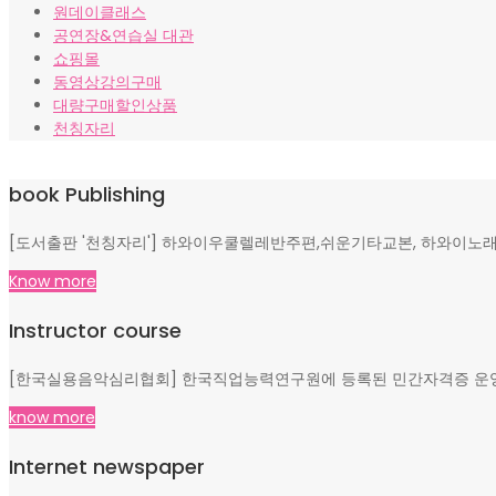
원데이클래스
공연장&연습실 대관
쇼핑몰
동영상강의구매
대량구매할인상품
천칭자리
book Publishing
[도서출판 '천칭자리'] 하와이우쿨렐레반주편,쉬운기타교본, 하와이노래
Know more
Instructor course
[한국실용음악심리협회] 한국직업능력연구원에 등록된 민간자격증 운영, 
know more
Internet newspaper