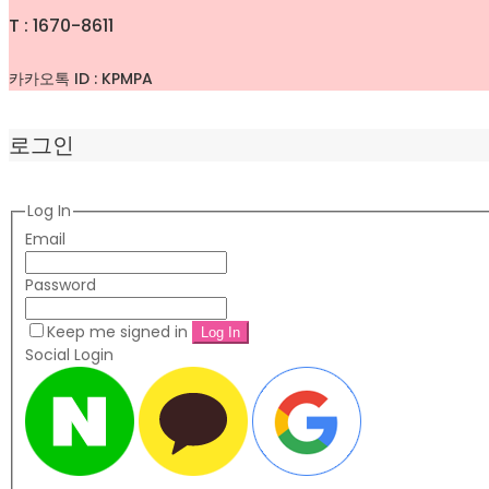
T : 1670-8611
카카오톡 ID : KPMPA
로그인
Log In
Email
Password
Keep me signed in
Social Login