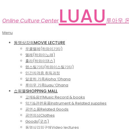
Skip
LUAU
to
content
루아우 
Online Culture Center
Primary
Menu
Navigation
동영상강의
MOVIE LECTURE
Menu
우쿨렐레(하와이기타)
멜레(하와이노래)
훌라(하와이댄스)
랩스틸기타(하와이스틸기타)
민간자격증 취득과정
알로하 가족
Aloha ‘Ohana
루아우 가족
Luau ‘Ohana
쇼핑몰
SHOPPING MALL
교재&음반
Music Record & books
악기&관련용품
Instrument & Related supplies
공연소품
Related Goods
공연의상
Clothes
Goods(굿즈)
동영상강의구매
Video lectures