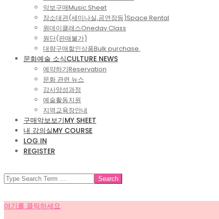
악보구매
Music Sheet
장소대관(세미나실,공연장등)
Space Rental
원데이클래스
Oneday Class
원단(판매불가)
대량구매할인상품
Bulk purchase.
문화예술 소식
CULTURE NEWS
예약하기
Reservation
문화 관련 뉴스
강사양성과정
예술활동지원
지역교육장안내
구매악보보기
MY SHEET
내 강의실
MY COURSE
LOG IN
REGISTER
SEARCH
여기를 클릭하세요