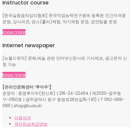
Instructor course
[한국실용음악심리협회] 한국직업능력연구원에 등록된 민간자격증
운영, 강사파견, 댄스(훌라)체험, 악기체험 운영, 공연팀을 운영
know more
Internet newspaper
[뉴월드뮤직] 문화,예술 관련 인터넷신문사로 기사제보, 광고문의 신
청 가능
know more
[온라인문화센터 ‘루아우’]
운영자 : 동명루아우(한신희) | 216-24-22454 | 제2020-광주동
구-0150호 | 광주광역시 동구 동명로26번길15-1 B1) | T 062-368-
0911 | shop@Luau.kr
이용약관
개인정보취급방법