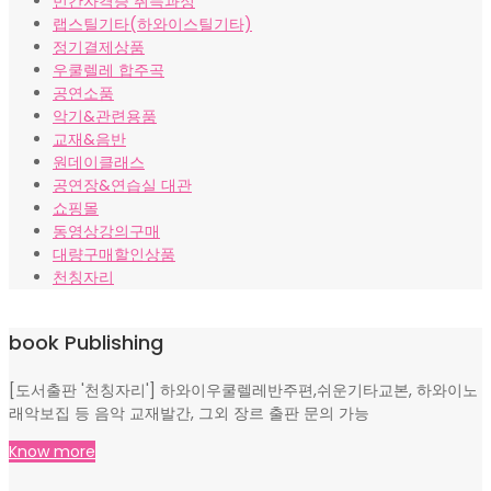
민간자격증 취득과정
랩스틸기타(하와이스틸기타)
정기결제상품
우쿨렐레 합주곡
공연소품
악기&관련용품
교재&음반
원데이클래스
공연장&연습실 대관
쇼핑몰
동영상강의구매
대량구매할인상품
천칭자리
book Publishing
[도서출판 '천칭자리'] 하와이우쿨렐레반주편,쉬운기타교본, 하와이노
래악보집 등 음악 교재발간, 그외 장르 출판 문의 가능
Know more