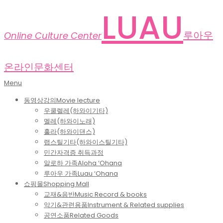
Skip
LUAU
to
content
루아우
Online Culture Center
온라인문화센터
Primary
Menu
Navigation
동영상강의
Movie lecture
Menu
우쿨렐레(하와이기타)
멜레(하와이노래)
훌라(하와이댄스)
랩스틸기타(하와이스틸기타)
민간자격증 취득과정
알로하 가족
Aloha ‘Ohana
루아우 가족
Luau ‘Ohana
쇼핑몰
Shopping Mall
교재&음반
Music Record & books
악기&관련용품
Instrument & Related supplies
공연소품
Related Goods