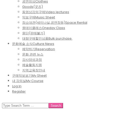
공연의상
Clothes
Goods(굿즈)
동영상강의구매
Video lectures
악보구매
Music Sheet
장소대관(세미나실,공연장등)
Space Rental
원데이클래스
Oneday Class
원단(판매불가)
대량구매할인상품
Bulk purchase.
문화예술 소식
Culture News
예약하기
Reservation
문화 관련 뉴스
강사양성과정
예술활동지원
지역교육장안내
구매악보보기
My Sheet
내 강의실
My Course
Log In
Register
SEARCH