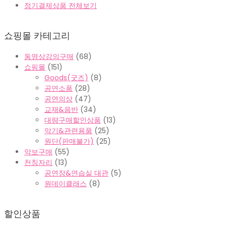
정기결제상품 전체보기
쇼핑몰 카테고리
동영상강의구매
(68)
쇼핑몰
(151)
Goods(굿즈)
(8)
공연소품
(28)
공연의상
(47)
교재&음반
(34)
대량구매할인상품
(13)
악기&관련용품
(25)
원단(판매불가)
(25)
악보구매
(55)
천칭자리
(13)
공연장&연습실 대관
(5)
원데이클래스
(8)
할인상품