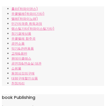
가
가
훌라(하와이댄스)
격:
격:
우쿨렐레(하와이기타)
₩10,000.
₩8,000.
멜레(하와이노래)
민간자격증 취득과정
랩스틸기타(하와이스틸기타)
정기결제상품
우쿨렐레 합주곡
공연소품
악기&관련용품
교재&음반
원데이클래스
공연장&연습실 대관
쇼핑몰
동영상강의구매
대량구매할인상품
천칭자리
book Publishing