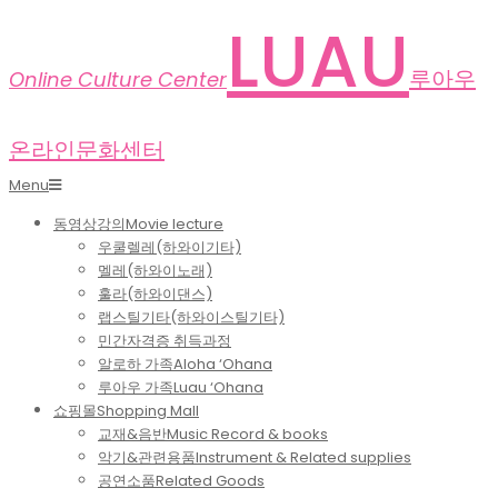
Skip
LUAU
to
content
루아우
Online Culture Center
온라인문화센터
Primary
Menu
Navigation
동영상강의
Movie lecture
Menu
우쿨렐레(하와이기타)
멜레(하와이노래)
훌라(하와이댄스)
랩스틸기타(하와이스틸기타)
민간자격증 취득과정
알로하 가족
Aloha ‘Ohana
루아우 가족
Luau ‘Ohana
쇼핑몰
Shopping Mall
교재&음반
Music Record & books
악기&관련용품
Instrument & Related supplies
공연소품
Related Goods