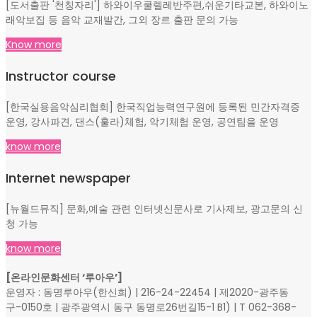
[도서출판 '천칭자리'] 하와이우쿨렐레반주편,쉬운기타교본, 하와이노
래악보집 등 음악 교재발간, 그외 장르 출판 문의 가능
Know more
Instructor course
[한국실용음악심리협회] 한국직업능력연구원에 등록된 민간자격증
운영, 강사파견, 댄스(훌라)체험, 악기체험 운영, 공연팀을 운영
know more
Internet newspaper
[뉴월드뮤직] 문화,예술 관련 인터넷신문사로 기사제보, 광고문의 신
청 가능
know more
[온라인문화센터 ‘루아우’]
운영자 : 동명루아우(한신희) | 216-24-22454 | 제2020-광주동
구-0150호 | 광주광역시 동구 동명로26번길15-1 B1) | T 062-368-