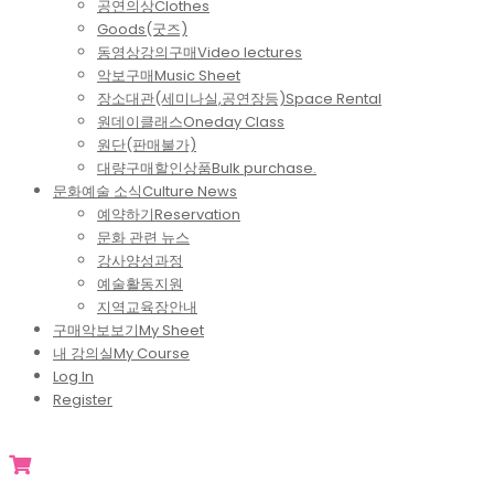
공연의상
Clothes
Goods(굿즈)
동영상강의구매
Video lectures
악보구매
Music Sheet
장소대관(세미나실,공연장등)
Space Rental
원데이클래스
Oneday Class
원단(판매불가)
대량구매할인상품
Bulk purchase.
문화예술 소식
Culture News
예약하기
Reservation
문화 관련 뉴스
강사양성과정
예술활동지원
지역교육장안내
구매악보보기
My Sheet
내 강의실
My Course
Log In
Register