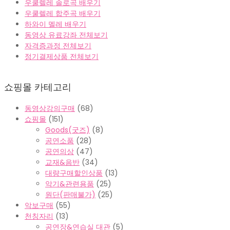
우쿨렐레 솔로곡 배우기
우쿨렐레 합주곡 배우기
하와이 멜레 배우기
동영상 유료강좌 전체보기
자격증과정 전체보기
정기결제상품 전체보기
쇼핑몰 카테고리
동영상강의구매
(68)
쇼핑몰
(151)
Goods(굿즈)
(8)
공연소품
(28)
공연의상
(47)
교재&음반
(34)
대량구매할인상품
(13)
악기&관련용품
(25)
원단(판매불가)
(25)
악보구매
(55)
천칭자리
(13)
공연장&연습실 대관
(5)