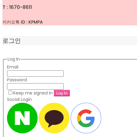
T : 1670-8611
카카오톡 ID : KPMPA
로그인
Log In
Email
Password
Keep me signed in
Social Login