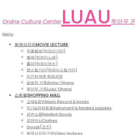
Skip
LUAU
to
content
루아우 
Online Culture Center
Primary
Menu
Navigation
동영상강의
MOVIE LECTURE
Menu
우쿨렐레(하와이기타)
멜레(하와이노래)
훌라(하와이댄스)
랩스틸기타(하와이스틸기타)
민간자격증 취득과정
알로하 가족
Aloha ‘Ohana
루아우 가족
Luau ‘Ohana
쇼핑몰
SHOPPING MALL
교재&음반
Music Record & books
악기&관련용품
Instrument & Related supplies
공연소품
Related Goods
공연의상
Clothes
Goods(굿즈)
동영상강의구매
Video lectures