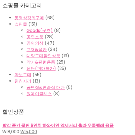
쇼핑몰 카테고리
동영상강의구매
(68)
쇼핑몰
(151)
Goods(굿즈)
(8)
공연소품
(28)
공연의상
(47)
교재&음반
(34)
대량구매할인상품
(13)
악기&관련용품
(25)
원단(판매불가)
(25)
악보구매
(55)
천칭자리
(13)
공연장&연습실 대관
(5)
원데이클래스
(8)
할인상품
빨강 중간 꽃핀 6인치 하와이안 악세서리 훌라 우쿨렐레 용품
원
현
₩
18,000
₩
15,000