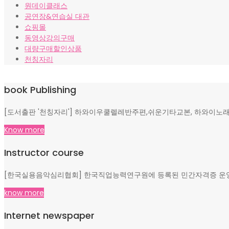
원데이클래스
공연장&연습실 대관
쇼핑몰
동영상강의구매
대량구매할인상품
천칭자리
book Publishing
[도서출판 '천칭자리'] 하와이우쿨렐레반주편,쉬운기타교본, 하와이노래
Know more
Instructor course
[한국실용음악심리협회] 한국직업능력연구원에 등록된 민간자격증 운영, 
know more
Internet newspaper