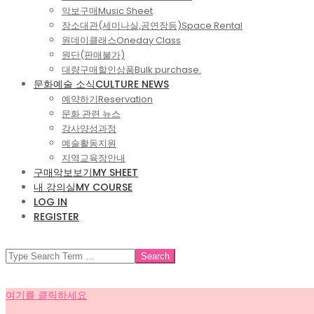
악보구매
Music Sheet
장소대관(세미나실,공연장등)
Space Rental
원데이클래스
Oneday Class
원단(판매불가)
대량구매할인상품
Bulk purchase.
문화예술 소식
CULTURE NEWS
예약하기
Reservation
문화 관련 뉴스
강사양성과정
예술활동지원
지역교육장안내
구매악보보기
MY SHEET
내 강의실
MY COURSE
LOG IN
REGISTER
SEARCH
여기를 클릭하세요