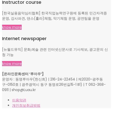
Instructor course
[한국실용음악심리협회] 한국직업능력연구원에 등록된 민간자격증
운영, 강사파견, 댄스(훌라)체험, 악기체험 운영, 공연팀을 운영
know more
Internet newspaper
[뉴월드뮤직] 문화,예술 관련 인터넷신문사로 기사제보, 광고문의 신
청 가능
know more
[온라인문화센터 ‘루아우’]
운영자 : 동명루아우(한신희) | 216-24-22454 | 제2020-광주동
구-0150호 | 광주광역시 동구 동명로26번길15-1 B1) | T 062-368-
0911 | shop@Luau.kr
이용약관
개인정보취급방법