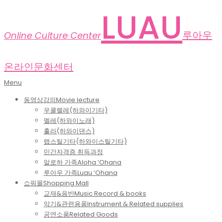
Skip
LUAU
to
content
루아우
Online Culture Center
온라인문화센터
Primary
Menu
Navigation
동영상강의
Movie lecture
Menu
우쿨렐레(하와이기타)
멜레(하와이노래)
훌라(하와이댄스)
랩스틸기타(하와이스틸기타)
민간자격증 취득과정
알로하 가족
Aloha ‘Ohana
루아우 가족
Luau ‘Ohana
쇼핑몰
Shopping Mall
교재&음반
Music Record & books
악기&관련용품
Instrument & Related supplies
공연소품
Related Goods