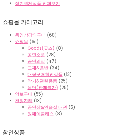
정기결제상품 전체보기
쇼핑몰 카테고리
동영상강의구매
(68)
쇼핑몰
(151)
Goods(굿즈)
(8)
공연소품
(28)
공연의상
(47)
교재&음반
(34)
대량구매할인상품
(13)
악기&관련용품
(25)
원단(판매불가)
(25)
악보구매
(55)
천칭자리
(13)
공연장&연습실 대관
(5)
원데이클래스
(8)
할인상품