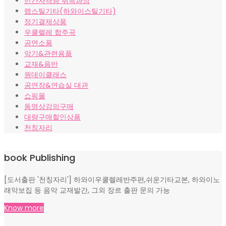
민간자격증 취득과정
랩스틸기타(하와이스틸기타)
정기결제상품
우쿨렐레 합주곡
공연소품
악기&관련용품
교재&음반
원데이클래스
공연장&연습실 대관
쇼핑몰
동영상강의구매
대량구매할인상품
천칭자리
book Publishing
[도서출판 '천칭자리'] 하와이우쿨렐레반주편,쉬운기타교본, 하와이노
래악보집 등 음악 교재발간, 그외 장르 출판 문의 가능
Know more