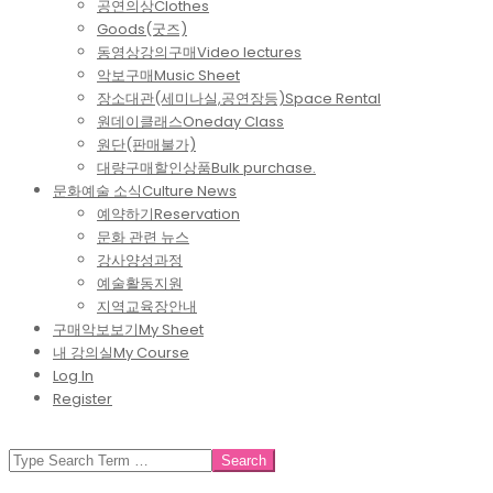
공연의상
Clothes
Goods(굿즈)
동영상강의구매
Video lectures
악보구매
Music Sheet
장소대관(세미나실,공연장등)
Space Rental
원데이클래스
Oneday Class
원단(판매불가)
대량구매할인상품
Bulk purchase.
문화예술 소식
Culture News
예약하기
Reservation
문화 관련 뉴스
강사양성과정
예술활동지원
지역교육장안내
구매악보보기
My Sheet
내 강의실
My Course
Log In
Register
SEARCH