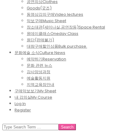
공연의상
Clothes
Goods(굿즈)
동영상강의구매
Video lectures
악보구매
Music Sheet
장소대관(세미나실,공연장등)
Space Rental
원데이클래스
Oneday Class
원단(판매불가)
대량구매할인상품
Bulk purchase.
문화예술 소식
Culture News
예약하기
Reservation
문화 관련 뉴스
강사양성과정
예술활동지원
지역교육장안내
구매악보보기
My Sheet
내 강의실
My Course
Log In
Register
SEARCH