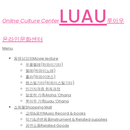
Skip
LUAU
to
content
루아우
Online Culture Center
온라인문화센터
Primary
Menu
Navigation
동영상강의
Movie lecture
Menu
우쿨렐레(하와이기타)
멜레(하와이노래)
훌라(하와이댄스)
랩스틸기타(하와이스틸기타)
민간자격증 취득과정
알로하 가족
Aloha ‘Ohana
루아우 가족
Luau ‘Ohana
쇼핑몰
Shopping Mall
교재&음반
Music Record & books
악기&관련용품
Instrument & Related supplies
공연소품
Related Goods