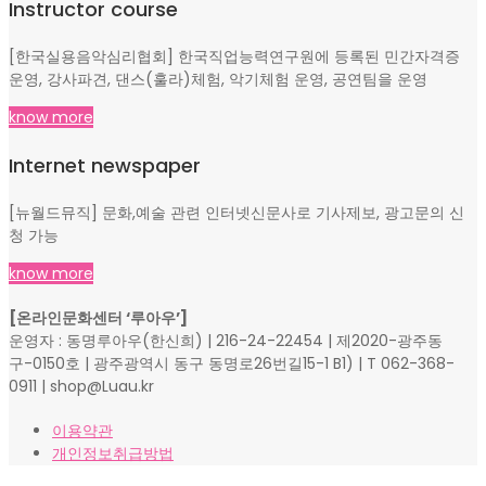
Instructor course
[한국실용음악심리협회] 한국직업능력연구원에 등록된 민간자격증
운영, 강사파견, 댄스(훌라)체험, 악기체험 운영, 공연팀을 운영
know more
Internet newspaper
[뉴월드뮤직] 문화,예술 관련 인터넷신문사로 기사제보, 광고문의 신
청 가능
know more
[온라인문화센터 ‘루아우’]
운영자 : 동명루아우(한신희) | 216-24-22454 | 제2020-광주동
구-0150호 | 광주광역시 동구 동명로26번길15-1 B1) | T 062-368-
0911 | shop@Luau.kr
이용약관
개인정보취급방법