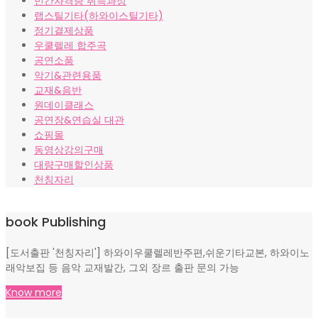
민간자격증 취득과정
랩스틸기타(하와이스틸기타)
정기결제상품
우쿨렐레 합주곡
공연소품
악기&관련용품
교재&음반
원데이클래스
공연장&연습실 대관
쇼핑몰
동영상강의구매
대량구매할인상품
천칭자리
book Publishing
[도서출판 '천칭자리'] 하와이우쿨렐레반주편,쉬운기타교본, 하와이노
래악보집 등 음악 교재발간, 그외 장르 출판 문의 가능
Know more