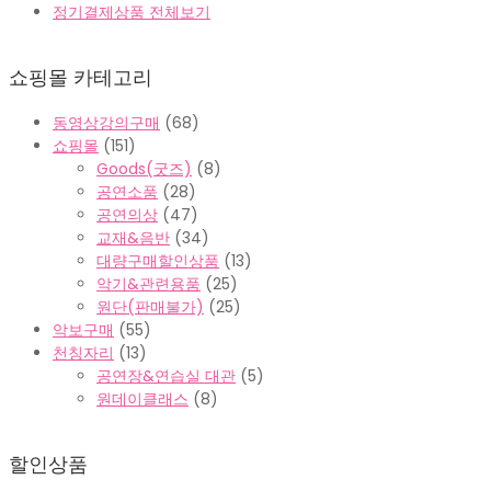
정기결제상품 전체보기
쇼핑몰 카테고리
동영상강의구매
(68)
쇼핑몰
(151)
Goods(굿즈)
(8)
공연소품
(28)
공연의상
(47)
교재&음반
(34)
대량구매할인상품
(13)
악기&관련용품
(25)
원단(판매불가)
(25)
악보구매
(55)
천칭자리
(13)
공연장&연습실 대관
(5)
원데이클래스
(8)
할인상품