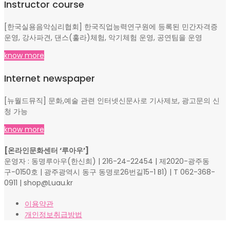
Instructor course
[한국실용음악심리협회] 한국직업능력연구원에 등록된 민간자격증
운영, 강사파견, 댄스(훌라)체험, 악기체험 운영, 공연팀을 운영
know more
Internet newspaper
[뉴월드뮤직] 문화,예술 관련 인터넷신문사로 기사제보, 광고문의 신
청 가능
know more
[온라인문화센터 ‘루아우’]
운영자 : 동명루아우(한신희) | 216-24-22454 | 제2020-광주동
구-0150호 | 광주광역시 동구 동명로26번길15-1 B1) | T 062-368-
0911 | shop@Luau.kr
이용약관
개인정보취급방법