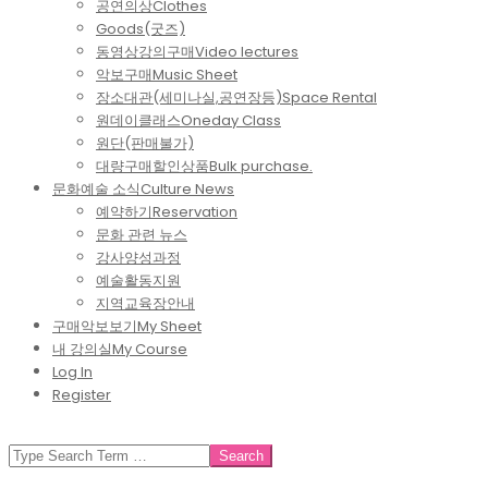
공연의상
Clothes
Goods(굿즈)
동영상강의구매
Video lectures
악보구매
Music Sheet
장소대관(세미나실,공연장등)
Space Rental
원데이클래스
Oneday Class
원단(판매불가)
대량구매할인상품
Bulk purchase.
문화예술 소식
Culture News
예약하기
Reservation
문화 관련 뉴스
강사양성과정
예술활동지원
지역교육장안내
구매악보보기
My Sheet
내 강의실
My Course
Log In
Register
SEARCH