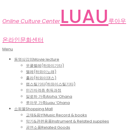
Skip
LUAU
to
content
루아우
Online Culture Center
온라인문화센터
Primary
Menu
Navigation
동영상강의
Movie lecture
Menu
우쿨렐레(하와이기타)
멜레(하와이노래)
훌라(하와이댄스)
랩스틸기타(하와이스틸기타)
민간자격증 취득과정
알로하 가족
Aloha ‘Ohana
루아우 가족
Luau ‘Ohana
쇼핑몰
Shopping Mall
교재&음반
Music Record & books
악기&관련용품
Instrument & Related supplies
공연소품
Related Goods