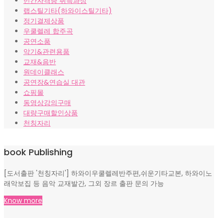
민간자격증 취득과정
랩스틸기타(하와이스틸기타)
정기결제상품
우쿨렐레 합주곡
공연소품
악기&관련용품
교재&음반
원데이클래스
공연장&연습실 대관
쇼핑몰
동영상강의구매
대량구매할인상품
천칭자리
book Publishing
[도서출판 '천칭자리'] 하와이우쿨렐레반주편,쉬운기타교본, 하와이노
래악보집 등 음악 교재발간, 그외 장르 출판 문의 가능
Know more