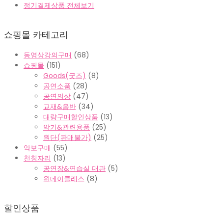
정기결제상품 전체보기
쇼핑몰 카테고리
동영상강의구매
(68)
쇼핑몰
(151)
Goods(굿즈)
(8)
공연소품
(28)
공연의상
(47)
교재&음반
(34)
대량구매할인상품
(13)
악기&관련용품
(25)
원단(판매불가)
(25)
악보구매
(55)
천칭자리
(13)
공연장&연습실 대관
(5)
원데이클래스
(8)
할인상품