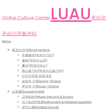
Skip
LUAU
to
content
루아우
Online Culture Center
온라인문화센터
Primary
Menu
Navigation
동영상강의
Movie lecture
Menu
우쿨렐레(하와이기타)
멜레(하와이노래)
훌라(하와이댄스)
랩스틸기타(하와이스틸기타)
민간자격증 취득과정
알로하 가족
Aloha ‘Ohana
루아우 가족
Luau ‘Ohana
쇼핑몰
Shopping Mall
교재&음반
Music Record & books
악기&관련용품
Instrument & Related supplies
공연소품
Related Goods