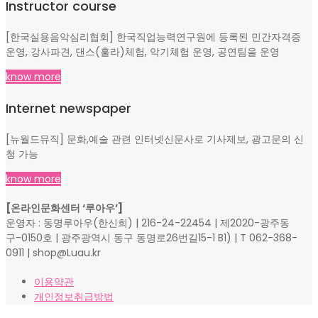
Instructor course
[한국실용음악심리협회] 한국직업능력연구원에 등록된 민간자격증
운영, 강사파견, 댄스(훌라)체험, 악기체험 운영, 공연팀을 운영
know more
Internet newspaper
[뉴월드뮤직] 문화,예술 관련 인터넷신문사로 기사제보, 광고문의 신
청 가능
know more
[온라인문화센터 ‘루아우’]
운영자 : 동명루아우(한신희) | 216-24-22454 | 제2020-광주동
구-0150호 | 광주광역시 동구 동명로26번길15-1 B1) | T 062-368-
0911 | shop@Luau.kr
이용약관
개인정보취급방법