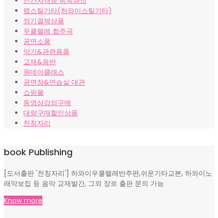
민간자격증 취득과정
랩스틸기타(하와이스틸기타)
정기결제상품
우쿨렐레 합주곡
공연소품
악기&관련용품
교재&음반
원데이클래스
공연장&연습실 대관
쇼핑몰
동영상강의구매
대량구매할인상품
천칭자리
book Publishing
[도서출판 '천칭자리'] 하와이우쿨렐레반주편,쉬운기타교본, 하와이노
래악보집 등 음악 교재발간, 그외 장르 출판 문의 가능
Know more