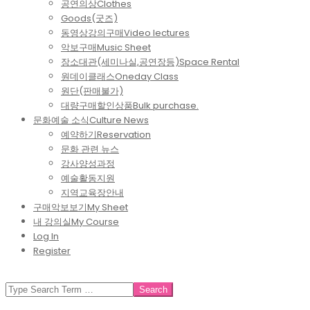
공연의상
Clothes
Goods(굿즈)
동영상강의구매
Video lectures
악보구매
Music Sheet
장소대관(세미나실,공연장등)
Space Rental
원데이클래스
Oneday Class
원단(판매불가)
대량구매할인상품
Bulk purchase.
문화예술 소식
Culture News
예약하기
Reservation
문화 관련 뉴스
강사양성과정
예술활동지원
지역교육장안내
구매악보보기
My Sheet
내 강의실
My Course
Log In
Register
SEARCH