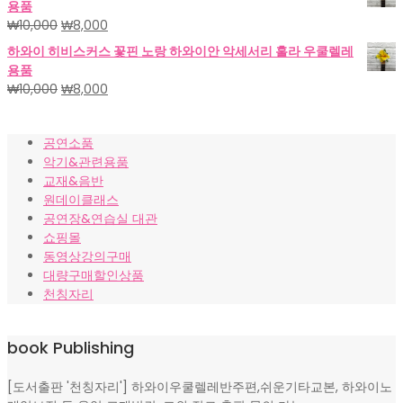
용품
격:
격:
원
현
₩
10,000
₩
8,000
₩18,000.
₩15,000.
래
재
하와이 히비스커스 꽃핀 노랑 하와이안 악세서리 훌라 우쿨렐레
가
가
용품
격:
격:
원
현
₩
10,000
₩
8,000
₩10,000.
₩8,000.
래
재
가
가
공연소품
격:
격:
악기&관련용품
₩10,000.
₩8,000.
교재&음반
원데이클래스
공연장&연습실 대관
쇼핑몰
동영상강의구매
대량구매할인상품
천칭자리
book Publishing
[도서출판 '천칭자리'] 하와이우쿨렐레반주편,쉬운기타교본, 하와이노