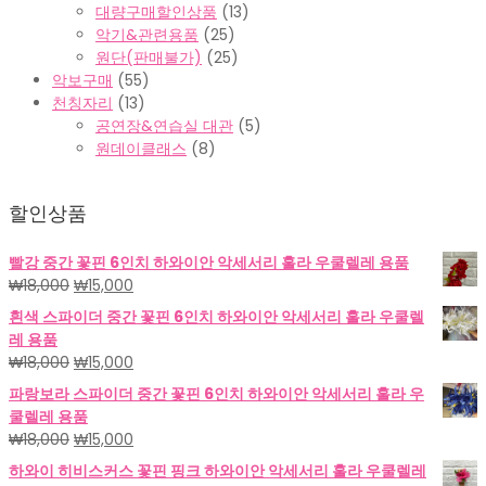
대량구매할인상품
(13)
악기&관련용품
(25)
원단(판매불가)
(25)
악보구매
(55)
천칭자리
(13)
공연장&연습실 대관
(5)
원데이클래스
(8)
할인상품
빨강 중간 꽃핀 6인치 하와이안 악세서리 훌라 우쿨렐레 용품
원
현
₩
18,000
₩
15,000
래
재
흰색 스파이더 중간 꽃핀 6인치 하와이안 악세서리 훌라 우쿨렐
가
가
레 용품
격:
격:
원
현
₩
18,000
₩
15,000
₩18,000.
₩15,000.
래
재
파랑보라 스파이더 중간 꽃핀 6인치 하와이안 악세서리 훌라 우
가
가
쿨렐레 용품
격:
격:
원
현
₩
18,000
₩
15,000
₩18,000.
₩15,000.
래
재
하와이 히비스커스 꽃핀 핑크 하와이안 악세서리 훌라 우쿨렐레
가
가