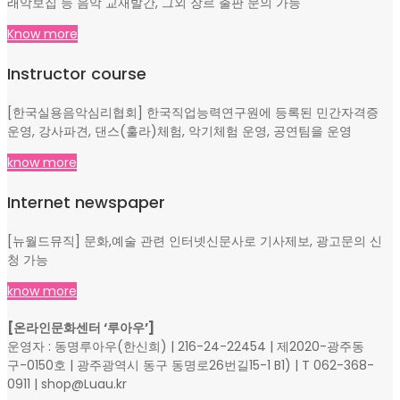
래악보집 등 음악 교재발간, 그외 장르 출판 문의 가능
Know more
Instructor course
[한국실용음악심리협회] 한국직업능력연구원에 등록된 민간자격증
운영, 강사파견, 댄스(훌라)체험, 악기체험 운영, 공연팀을 운영
know more
Internet newspaper
[뉴월드뮤직] 문화,예술 관련 인터넷신문사로 기사제보, 광고문의 신
청 가능
know more
[온라인문화센터 ‘루아우’]
운영자 : 동명루아우(한신희) | 216-24-22454 | 제2020-광주동
구-0150호 | 광주광역시 동구 동명로26번길15-1 B1) | T 062-368-
0911 | shop@Luau.kr