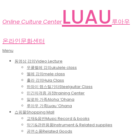
Skip
LUAU
to
content
루아우
Online Culture Center
온라인문화센터
Primary
Menu
Navigation
동영상 강의
Video Lecture
Menu
우쿨렐레 강의
ukulele class
멜레 강의
mele class
훌라 강의
Hula Class
하와이 랩스틸기타
Steelguitar Class
민간자격증 과정
training Center
알로하 가족
Aloha ‘Ohana
루아우 가족
Luau ‘Ohana
쇼핑몰
Shopping Mall
교재&음반
Music Record & books
악기&관련용품
Instrument & Related supplies
공연소품
Related Goods