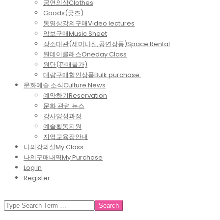
공연의상
Clothes
Goods(굿즈)
동영상강의구매
Video lectures
악보구매
Music Sheet
장소대관(세미나실,공연장등)
Space Rental
원데이클래스
Oneday Class
원단(판매불가)
대량구매할인상품
Bulk purchase.
문화예술 소식
Culture News
예약하기
Reservation
문화 관련 뉴스
강사양성과정
예술활동지원
지역교육장안내
나의강의실
My Class
나의구매내역
My Purchase
Log In
Register
SEARCH