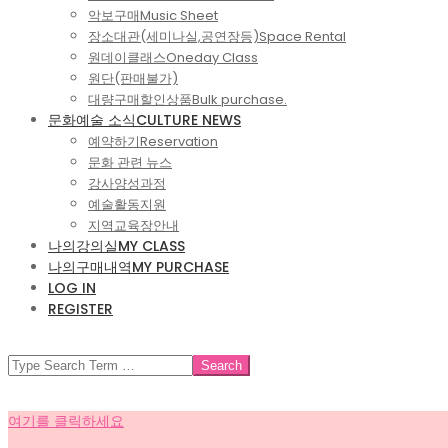
악보구매
Music Sheet
장소대관(세미나실,공연장등)
Space Rental
원데이클래스
Oneday Class
원단(판매불가)
대량구매할인상품
Bulk purchase.
문화예술 소식
CULTURE NEWS
예약하기
Reservation
문화 관련 뉴스
강사양성과정
예술활동지원
지역교육장안내
나의강의실
MY CLASS
나의구매내역
MY PURCHASE
LOG IN
REGISTER
SEARCH
여기를 클릭하세요