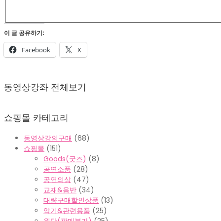
이 글 공유하기:
Facebook
X
2022-
02-
동영상강좌 전체보기
07
쇼핑몰 카테고리
동영상강의구매
(68)
쇼핑몰
(151)
Goods(굿즈)
(8)
공연소품
(28)
공연의상
(47)
교재&음반
(34)
대량구매할인상품
(13)
악기&관련용품
(25)