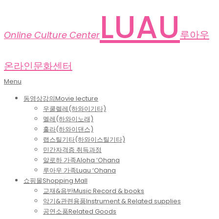
Skip
LUAU
to
content
루아우
Online Culture Center
온라인문화센터
Primary
Menu
Navigation
동영상강의
Movie lecture
Menu
우쿨렐레(하와이기타)
멜레(하와이노래)
훌라(하와이댄스)
랩스틸기타(하와이스틸기타)
민간자격증 취득과정
알로하 가족
Aloha ‘Ohana
루아우 가족
Luau ‘Ohana
쇼핑몰
Shopping Mall
교재&음반
Music Record & books
악기&관련용품
Instrument & Related supplies
공연소품
Related Goods