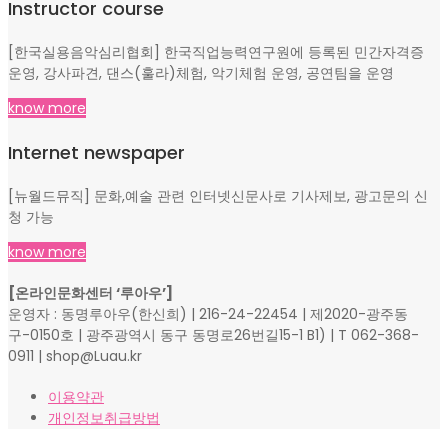
Instructor course
[한국실용음악심리협회] 한국직업능력연구원에 등록된 민간자격증
운영, 강사파견, 댄스(훌라)체험, 악기체험 운영, 공연팀을 운영
know more
Internet newspaper
[뉴월드뮤직] 문화,예술 관련 인터넷신문사로 기사제보, 광고문의 신
청 가능
know more
[온라인문화센터 ‘루아우’]
운영자 : 동명루아우(한신희) | 216-24-22454 | 제2020-광주동
구-0150호 | 광주광역시 동구 동명로26번길15-1 B1) | T 062-368-
0911 | shop@Luau.kr
이용약관
개인정보취급방법