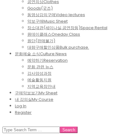
공연의상
Clothes
Goods(굿즈)
동영상강의구매
Video lectures
악보구매
Music Sheet
장소대관(세미나실,공연장등)
Space Rental
원데이클래스
Oneday Class
원단(판매불가)
대량구매할인상품
Bulk purchase.
문화예술 소식
Culture News
예약하기
Reservation
문화 관련 뉴스
강사양성과정
예술활동지원
지역교육장안내
구매악보보기
My Sheet
내 강의실
My Course
Log In
Register
SEARCH