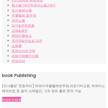
민간자격증 취득과정
랩스틸기타(하와이스틸기타)
정기결제상품
우쿨렐레 합주곡
공연소품
악기&관련용품
교재&음반
원데이클래스
공연장&연습실 대관
쇼핑몰
동영상강의구매
대량구매할인상품
천칭자리
book Publishing
[도서출판 '천칭자리'] 하와이우쿨렐레반주편,쉬운기타교본, 하와이노
래악보집 등 음악 교재발간, 그외 장르 출판 문의 가능
Know more