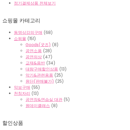
정기결제상품 전체보기
쇼핑몰 카테고리
동영상강의구매
(68)
쇼핑몰
(151)
Goods(굿즈)
(8)
공연소품
(28)
공연의상
(47)
교재&음반
(34)
대량구매할인상품
(13)
악기&관련용품
(25)
원단(판매불가)
(25)
악보구매
(55)
천칭자리
(13)
공연장&연습실 대관
(5)
원데이클래스
(8)
할인상품