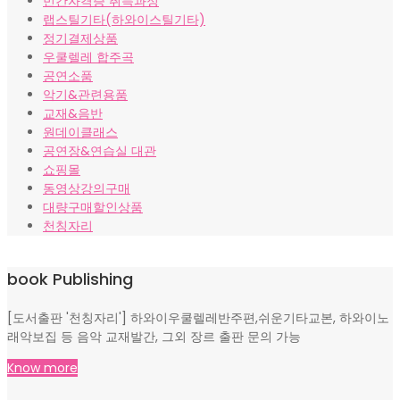
민간자격증 취득과정
랩스틸기타(하와이스틸기타)
정기결제상품
우쿨렐레 합주곡
공연소품
악기&관련용품
교재&음반
원데이클래스
공연장&연습실 대관
쇼핑몰
동영상강의구매
대량구매할인상품
천칭자리
book Publishing
[도서출판 '천칭자리'] 하와이우쿨렐레반주편,쉬운기타교본, 하와이노
래악보집 등 음악 교재발간, 그외 장르 출판 문의 가능
Know more