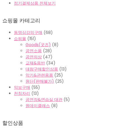
정기결제상품 전체보기
쇼핑몰 카테고리
동영상강의구매
(68)
쇼핑몰
(151)
Goods(굿즈)
(8)
공연소품
(28)
공연의상
(47)
교재&음반
(34)
대량구매할인상품
(13)
악기&관련용품
(25)
원단(판매불가)
(25)
악보구매
(55)
천칭자리
(13)
공연장&연습실 대관
(5)
원데이클래스
(8)
할인상품