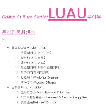
Skip
LUAU
to
content
루아우
Online Culture Center
온라인문화센터
Primary
Menu
Navigation
동영상강의
Movie lecture
Menu
우쿨렐레(하와이기타)
멜레(하와이노래)
훌라(하와이댄스)
랩스틸기타(하와이스틸기타)
민간자격증 취득과정
알로하 가족
Aloha ‘Ohana
루아우 가족
Luau ‘Ohana
쇼핑몰
Shopping Mall
교재&음반
Music Record & books
악기&관련용품
Instrument & Related supplies
공연소품
Related Goods