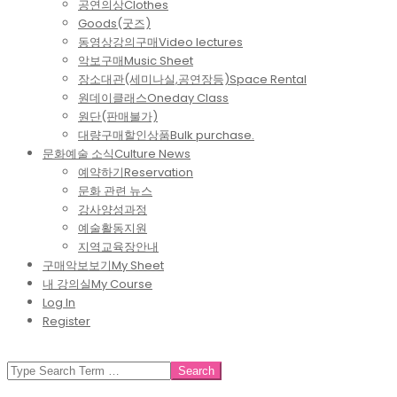
공연의상
Clothes
Goods(굿즈)
동영상강의구매
Video lectures
악보구매
Music Sheet
장소대관(세미나실,공연장등)
Space Rental
원데이클래스
Oneday Class
원단(판매불가)
대량구매할인상품
Bulk purchase.
문화예술 소식
Culture News
예약하기
Reservation
문화 관련 뉴스
강사양성과정
예술활동지원
지역교육장안내
구매악보보기
My Sheet
내 강의실
My Course
Log In
Register
SEARCH