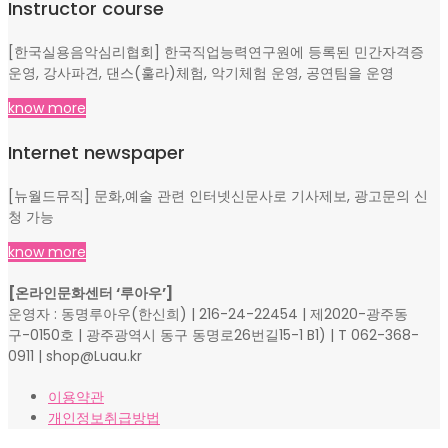
Instructor course
[한국실용음악심리협회] 한국직업능력연구원에 등록된 민간자격증
운영, 강사파견, 댄스(훌라)체험, 악기체험 운영, 공연팀을 운영
know more
Internet newspaper
[뉴월드뮤직] 문화,예술 관련 인터넷신문사로 기사제보, 광고문의 신
청 가능
know more
[온라인문화센터 ‘루아우’]
운영자 : 동명루아우(한신희) | 216-24-22454 | 제2020-광주동
구-0150호 | 광주광역시 동구 동명로26번길15-1 B1) | T 062-368-
0911 | shop@Luau.kr
이용약관
개인정보취급방법