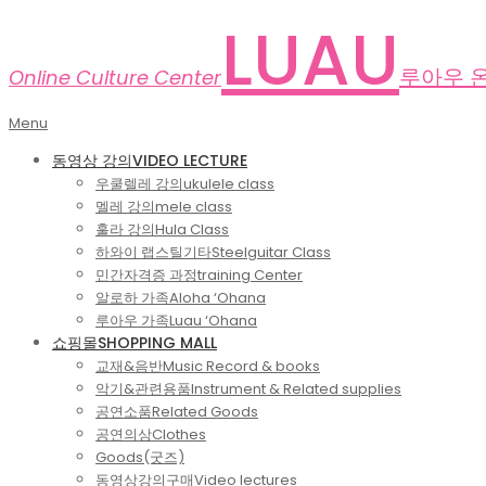
Skip
LUAU
to
content
루아우 
Online Culture Center
Primary
Menu
Navigation
동영상 강의
VIDEO LECTURE
Menu
우쿨렐레 강의
ukulele class
멜레 강의
mele class
훌라 강의
Hula Class
하와이 랩스틸기타
Steelguitar Class
민간자격증 과정
training Center
알로하 가족
Aloha ‘Ohana
루아우 가족
Luau ‘Ohana
쇼핑몰
SHOPPING MALL
교재&음반
Music Record & books
악기&관련용품
Instrument & Related supplies
공연소품
Related Goods
공연의상
Clothes
Goods(굿즈)
동영상강의구매
Video lectures