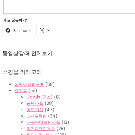
이 글 공유하기:
Facebook
X
2022-
02-
동영상강좌 전체보기
07
쇼핑몰 카테고리
동영상강의구매
(68)
쇼핑몰
(151)
Goods(굿즈)
(8)
공연소품
(28)
공연의상
(47)
교재&음반
(34)
대량구매할인상품
(13)
악기&관련용품
(25)