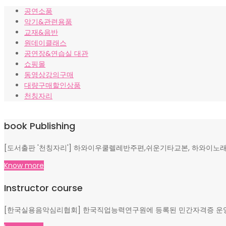
가
가
공연소품
격:
격:
악기&관련용품
₩10,000.
₩8,000.
교재&음반
원데이클래스
공연장&연습실 대관
쇼핑몰
동영상강의구매
대량구매할인상품
천칭자리
book Publishing
[도서출판 '천칭자리'] 하와이우쿨렐레반주편,쉬운기타교본, 하와이노래
Know more
Instructor course
[한국실용음악심리협회] 한국직업능력연구원에 등록된 민간자격증 운영, 