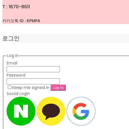
T : 1670-8611
카카오톡 ID : KPMPA
로그인
Log In
Email
Password
Keep me signed in
Social Login