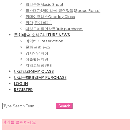
악보구매
Music Sheet
장소대관(세미나실,공연장등)
Space Rental
원데이클래스
Oneday Class
원단(판매불가)
대량구매할인상품
Bulk purchase.
문화예술 소식
CULTURE NEWS
예약하기
Reservation
문화 관련 뉴스
강사양성과정
예술활동지원
지역교육장안내
나의강의실
MY CLASS
나의구매내역
MY PURCHASE
LOG IN
REGISTER
SEARCH
여기를 클릭하세요