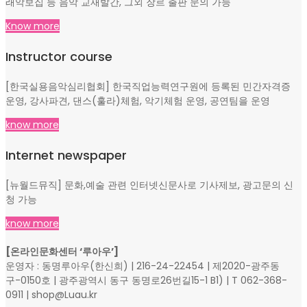
래악보집 등 음악 교재발간, 그외 장르 출판 문의 가능
Know more
Instructor course
[한국실용음악심리협회] 한국직업능력연구원에 등록된 민간자격증
운영, 강사파견, 댄스(훌라)체험, 악기체험 운영, 공연팀을 운영
know more
Internet newspaper
[뉴월드뮤직] 문화,예술 관련 인터넷신문사로 기사제보, 광고문의 신
청 가능
know more
[온라인문화센터 ‘루아우’]
운영자 : 동명루아우(한신희) | 216-24-22454 | 제2020-광주동
구-0150호 | 광주광역시 동구 동명로26번길15-1 B1) | T 062-368-
0911 | shop@Luau.kr