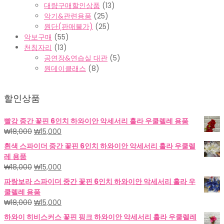
대량구매할인상품
(13)
악기&관련용품
(25)
원단(판매불가)
(25)
악보구매
(55)
천칭자리
(13)
공연장&연습실 대관
(5)
원데이클래스
(8)
할인상품
빨강 중간 꽃핀 6인치 하와이안 악세서리 훌라 우쿨렐레 용품
원
현
₩
18,000
₩
15,000
래
재
흰색 스파이더 중간 꽃핀 6인치 하와이안 악세서리 훌라 우쿨렐
가
가
레 용품
격:
격:
원
현
₩
18,000
₩
15,000
₩18,000.
₩15,000.
래
재
파랑보라 스파이더 중간 꽃핀 6인치 하와이안 악세서리 훌라 우
가
가
쿨렐레 용품
격:
격:
원
현
₩
18,000
₩
15,000
₩18,000.
₩15,000.
래
재
하와이 히비스커스 꽃핀 핑크 하와이안 악세서리 훌라 우쿨렐레
가
가