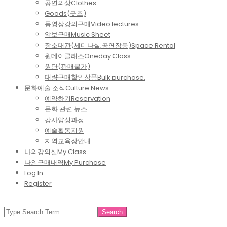
공연의상
Clothes
Goods(굿즈)
동영상강의구매
Video lectures
악보구매
Music Sheet
장소대관(세미나실,공연장등)
Space Rental
원데이클래스
Oneday Class
원단(판매불가)
대량구매할인상품
Bulk purchase.
문화예술 소식
Culture News
예약하기
Reservation
문화 관련 뉴스
강사양성과정
예술활동지원
지역교육장안내
나의강의실
My Class
나의구매내역
My Purchase
Log In
Register
SEARCH