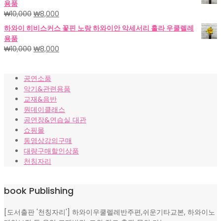
용품
격:
격:
원
현
₩
10,000
₩
8,000
₩18,000.
₩15,000.
래
재
하와이 히비스커스 꽃핀 노랑 하와이안 악세서리 훌라 우쿨렐레
가
가
용품
격:
격:
원
현
₩
10,000
₩
8,000
₩10,000.
₩8,000.
래
재
가
가
공연소품
격:
격:
악기&관련용품
₩10,000.
₩8,000.
교재&음반
원데이클래스
공연장&연습실 대관
쇼핑몰
동영상강의구매
대량구매할인상품
천칭자리
book Publishing
[도서출판 '천칭자리'] 하와이우쿨렐레반주편,쉬운기타교본, 하와이노