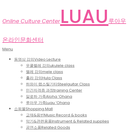
Skip
LUAU
to
content
루아우
Online Culture Center
온라인문화센터
Primary
Menu
Navigation
동영상 강의
Video Lecture
Menu
우쿨렐레 강의
ukulele class
멜레 강의
mele class
훌라 강의
Hula Class
하와이 랩스틸기타
Steelguitar Class
민간자격증 과정
training Center
알로하 가족
Aloha ‘Ohana
루아우 가족
Luau ‘Ohana
쇼핑몰
Shopping Mall
교재&음반
Music Record & books
악기&관련용품
Instrument & Related supplies
공연소품
Related Goods