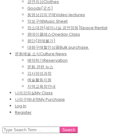
공연의상
Clothes
Goods(굿즈)
동영상강의구매
Video lectures
악보구매
Music Sheet
장소대관(세미나실,공연장등)
Space Rental
원데이클래스
Oneday Class
원단(판매불가)
대량구매할인상품
Bulk purchase.
문화예술 소식
Culture News
예약하기
Reservation
문화 관련 뉴스
강사양성과정
예술활동지원
지역교육장안내
나의강의실
My Class
나의구매내역
My Purchase
Log In
Register
SEARCH