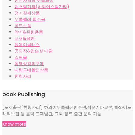
민간자격증 취득과정
랩스틸기타(하와이스틸기타)
정기결제상품
우쿨렐레 합주곡
공연소품
악기&관련용품
교재&음반
원데이클래스
공연장&연습실 대관
쇼핑몰
동영상강의구매
대량구매할인상품
천칭자리
book Publishing
[도서출판 '천칭자리'] 하와이우쿨렐레반주편,쉬운기타교본, 하와이노
래악보집 등 음악 교재발간, 그외 장르 출판 문의 가능
Know more