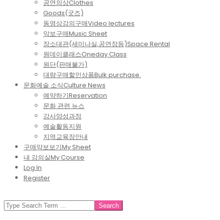
공연의상
Clothes
Goods(굿즈)
동영상강의구매
Video lectures
악보구매
Music Sheet
장소대관(세미나실,공연장등)
Space Rental
원데이클래스
Oneday Class
원단(판매불가)
대량구매할인상품
Bulk purchase.
문화예술 소식
Culture News
예약하기
Reservation
문화 관련 뉴스
강사양성과정
예술활동지원
지역교육장안내
구매악보보기
My Sheet
내 강의실
My Course
Log In
Register
SEARCH