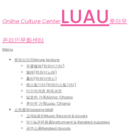
Skip
LUAU
to
content
루아우
Online Culture Center
온라인문화센터
Primary
Menu
Navigation
동영상강의
Movie lecture
Menu
우쿨렐레(하와이기타)
멜레(하와이노래)
훌라(하와이댄스)
랩스틸기타(하와이스틸기타)
민간자격증 취득과정
알로하 가족
Aloha ‘Ohana
루아우 가족
Luau ‘Ohana
쇼핑몰
Shopping Mall
교재&음반
Music Record & books
악기&관련용품
Instrument & Related supplies
공연소품
Related Goods