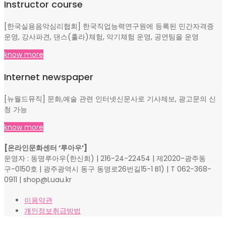
Instructor course
[한국실용음악심리협회] 한국직업능력연구원에 등록된 민간자격증
운영, 강사파견, 댄스(훌라)체험, 악기체험 운영, 공연팀을 운영
know more
Internet newspaper
[뉴월드뮤직] 문화,예술 관련 인터넷신문사로 기사제보, 광고문의 신
청 가능
know more
[온라인문화센터 ‘루아우’]
운영자 : 동명루아우(한신희) | 216-24-22454 | 제2020-광주동
구-0150호 | 광주광역시 동구 동명로26번길15-1 B1) | T 062-368-
0911 | shop@Luau.kr
이용약관
개인정보취급방법