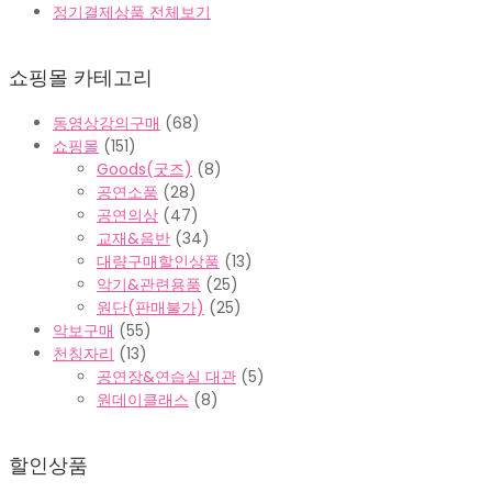
정기결제상품 전체보기
쇼핑몰 카테고리
동영상강의구매
(68)
쇼핑몰
(151)
Goods(굿즈)
(8)
공연소품
(28)
공연의상
(47)
교재&음반
(34)
대량구매할인상품
(13)
악기&관련용품
(25)
원단(판매불가)
(25)
악보구매
(55)
천칭자리
(13)
공연장&연습실 대관
(5)
원데이클래스
(8)
할인상품