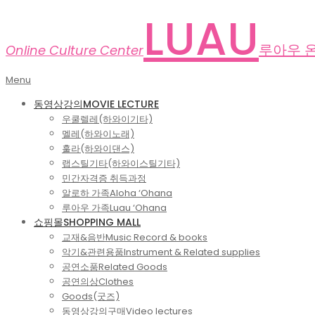
Skip
LUAU
to
content
루아우 
Online Culture Center
Primary
Menu
Navigation
동영상강의
MOVIE LECTURE
Menu
우쿨렐레(하와이기타)
멜레(하와이노래)
훌라(하와이댄스)
랩스틸기타(하와이스틸기타)
민간자격증 취득과정
알로하 가족
Aloha ‘Ohana
루아우 가족
Luau ‘Ohana
쇼핑몰
SHOPPING MALL
교재&음반
Music Record & books
악기&관련용품
Instrument & Related supplies
공연소품
Related Goods
공연의상
Clothes
Goods(굿즈)
동영상강의구매
Video lectures