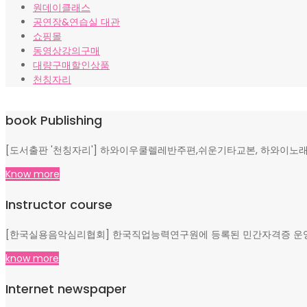
원데이클래스
공연장&연습실 대관
쇼핑몰
동영상강의구매
대량구매할인상품
천칭자리
book Publishing
[도서출판 '천칭자리'] 하와이우쿨렐레반주편,쉬운기타교본, 하와이노래
Know more
Instructor course
[한국실용음악심리협회] 한국직업능력연구원에 등록된 민간자격증 운영, 
know more
Internet newspaper