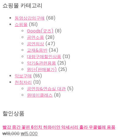
쇼핑몰 카테고리
동영상강의구매
(68)
쇼핑몰
(151)
Goods(굿즈)
(8)
공연소품
(28)
공연의상
(47)
교재&음반
(34)
대량구매할인상품
(13)
악기&관련용품
(25)
원단(판매불가)
(25)
악보구매
(55)
천칭자리
(13)
공연장&연습실 대관
(5)
원데이클래스
(8)
할인상품
빨강 중간 꽃핀 6인치 하와이안 악세서리 훌라 우쿨렐레 용품
원
현
₩
18,000
₩
15,000