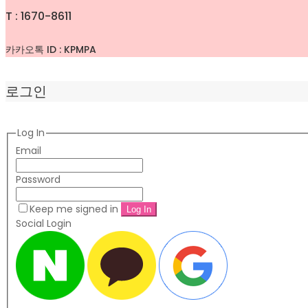
T : 1670-8611
카카오톡 ID : KPMPA
로그인
Log In
Email
Password
Keep me signed in
Social Login