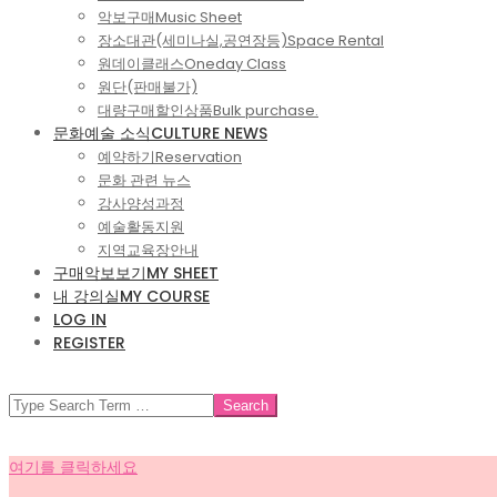
악보구매
Music Sheet
장소대관(세미나실,공연장등)
Space Rental
원데이클래스
Oneday Class
원단(판매불가)
대량구매할인상품
Bulk purchase.
문화예술 소식
CULTURE NEWS
예약하기
Reservation
문화 관련 뉴스
강사양성과정
예술활동지원
지역교육장안내
구매악보보기
MY SHEET
내 강의실
MY COURSE
LOG IN
REGISTER
SEARCH
여기를 클릭하세요