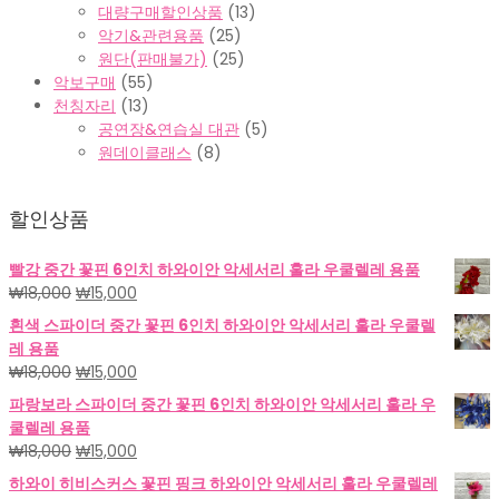
대량구매할인상품
(13)
악기&관련용품
(25)
원단(판매불가)
(25)
악보구매
(55)
천칭자리
(13)
공연장&연습실 대관
(5)
원데이클래스
(8)
할인상품
빨강 중간 꽃핀 6인치 하와이안 악세서리 훌라 우쿨렐레 용품
원
현
₩
18,000
₩
15,000
래
재
흰색 스파이더 중간 꽃핀 6인치 하와이안 악세서리 훌라 우쿨렐
가
가
레 용품
격:
격:
원
현
₩
18,000
₩
15,000
₩18,000.
₩15,000.
래
재
파랑보라 스파이더 중간 꽃핀 6인치 하와이안 악세서리 훌라 우
가
가
쿨렐레 용품
격:
격:
원
현
₩
18,000
₩
15,000
₩18,000.
₩15,000.
래
재
하와이 히비스커스 꽃핀 핑크 하와이안 악세서리 훌라 우쿨렐레
가
가