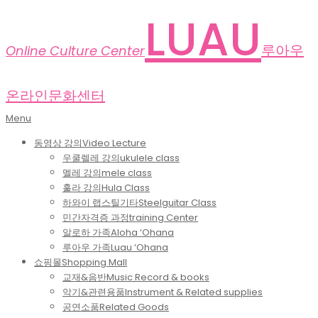
Skip
LUAU
to
content
루아우
Online Culture Center
온라인문화센터
Primary
Menu
Navigation
동영상 강의
Video Lecture
Menu
우쿨렐레 강의
ukulele class
멜레 강의
mele class
훌라 강의
Hula Class
하와이 랩스틸기타
Steelguitar Class
민간자격증 과정
training Center
알로하 가족
Aloha ‘Ohana
루아우 가족
Luau ‘Ohana
쇼핑몰
Shopping Mall
교재&음반
Music Record & books
악기&관련용품
Instrument & Related supplies
공연소품
Related Goods