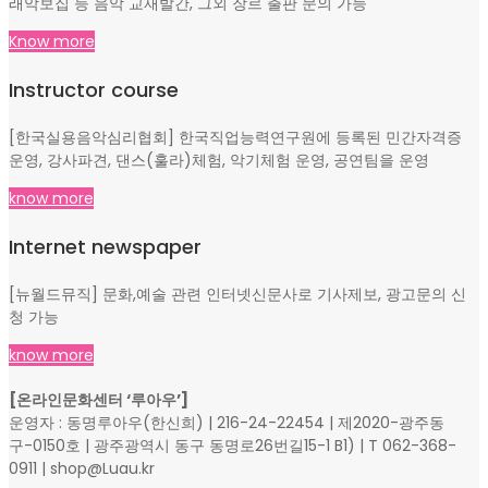
래악보집 등 음악 교재발간, 그외 장르 출판 문의 가능
Know more
Instructor course
[한국실용음악심리협회] 한국직업능력연구원에 등록된 민간자격증
운영, 강사파견, 댄스(훌라)체험, 악기체험 운영, 공연팀을 운영
know more
Internet newspaper
[뉴월드뮤직] 문화,예술 관련 인터넷신문사로 기사제보, 광고문의 신
청 가능
know more
[온라인문화센터 ‘루아우’]
운영자 : 동명루아우(한신희) | 216-24-22454 | 제2020-광주동
구-0150호 | 광주광역시 동구 동명로26번길15-1 B1) | T 062-368-
0911 | shop@Luau.kr