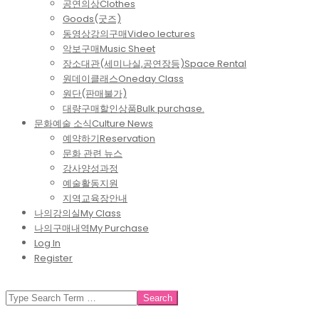
공연의상
Clothes
Goods(굿즈)
동영상강의구매
Video lectures
악보구매
Music Sheet
장소대관(세미나실,공연장등)
Space Rental
원데이클래스
Oneday Class
원단(판매불가)
대량구매할인상품
Bulk purchase.
문화예술 소식
Culture News
예약하기
Reservation
문화 관련 뉴스
강사양성과정
예술활동지원
지역교육장안내
나의강의실
My Class
나의구매내역
My Purchase
Log In
Register
SEARCH