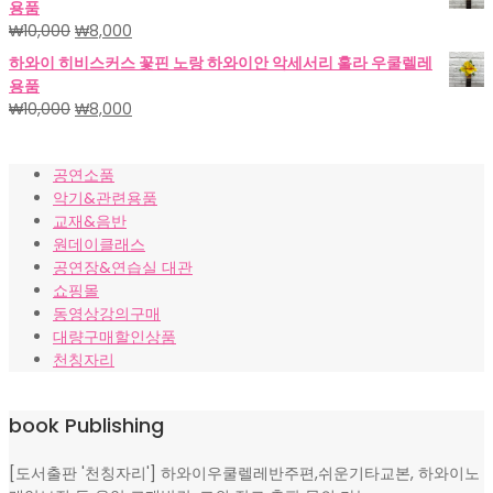
용품
격:
격:
원
현
₩
10,000
₩
8,000
₩18,000.
₩15,000.
래
재
하와이 히비스커스 꽃핀 노랑 하와이안 악세서리 훌라 우쿨렐레
가
가
용품
격:
격:
원
현
₩
10,000
₩
8,000
₩10,000.
₩8,000.
래
재
가
가
공연소품
격:
격:
악기&관련용품
₩10,000.
₩8,000.
교재&음반
원데이클래스
공연장&연습실 대관
쇼핑몰
동영상강의구매
대량구매할인상품
천칭자리
book Publishing
[도서출판 '천칭자리'] 하와이우쿨렐레반주편,쉬운기타교본, 하와이노