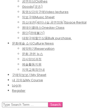
공연의상
Clothes
Goods(굿즈)
동영상강의구매
Video lectures
악보구매
Music Sheet
장소대관(세미나실,공연장등)
Space Rental
원데이클래스
Oneday Class
원단(판매불가)
대량구매할인상품
Bulk purchase.
문화예술 소식
Culture News
예약하기
Reservation
문화 관련 뉴스
강사양성과정
예술활동지원
지역교육장안내
구매악보보기
My Sheet
내 강의실
My Course
Log In
Register
SEARCH