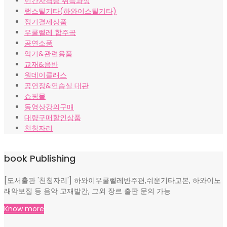
민간자격증 취득과정
랩스틸기타(하와이스틸기타)
정기결제상품
우쿨렐레 합주곡
공연소품
악기&관련용품
교재&음반
원데이클래스
공연장&연습실 대관
쇼핑몰
동영상강의구매
대량구매할인상품
천칭자리
book Publishing
[도서출판 '천칭자리'] 하와이우쿨렐레반주편,쉬운기타교본, 하와이노
래악보집 등 음악 교재발간, 그외 장르 출판 문의 가능
Know more