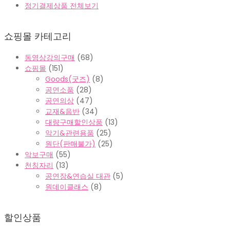
정기결제상품 전체보기
쇼핑몰 카테고리
동영상강의구매
(68)
쇼핑몰
(151)
Goods(굿즈)
(8)
공연소품
(28)
공연의상
(47)
교재&음반
(34)
대량구매할인상품
(13)
악기&관련용품
(25)
원단(판매불가)
(25)
악보구매
(55)
천칭자리
(13)
공연장&연습실 대관
(5)
원데이클래스
(8)
할인상품