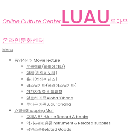
Skip
LUAU
to
content
루아우
Online Culture Center
온라인문화센터
Primary
Menu
Navigation
동영상강의
Movie lecture
Menu
우쿨렐레(하와이기타)
멜레(하와이노래)
훌라(하와이댄스)
랩스틸기타(하와이스틸기타)
민간자격증 취득과정
알로하 가족
Aloha ‘Ohana
루아우 가족
Luau ‘Ohana
쇼핑몰
Shopping Mall
교재&음반
Music Record & books
악기&관련용품
Instrument & Related supplies
공연소품
Related Goods