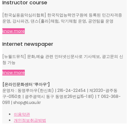
Instructor course
[한국실용음악심리협회] 한국직업능력연구원에 등록된 민간자격증
운영, 강사파견, 댄스(훌라)체험, 악기체험 운영, 공연팀을 운영
know more
Internet newspaper
[뉴월드뮤직] 문화,예술 관련 인터넷신문사로 기사제보, 광고문의 신
청 가능
know more
[온라인문화센터 ‘루아우’]
운영자 : 동명루아우(한신희) | 216-24-22454 | 제2020-광주동
구-0150호 | 광주광역시 동구 동명로26번길15-1 B1) | T 062-368-
0911 | shop@Luau.kr
이용약관
개인정보취급방법