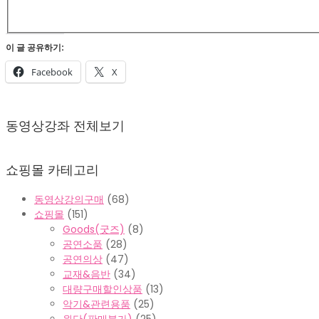
이 글 공유하기:
Facebook
X
2022-
02-
동영상강좌 전체보기
07
쇼핑몰 카테고리
동영상강의구매
(68)
쇼핑몰
(151)
Goods(굿즈)
(8)
공연소품
(28)
공연의상
(47)
교재&음반
(34)
대량구매할인상품
(13)
악기&관련용품
(25)