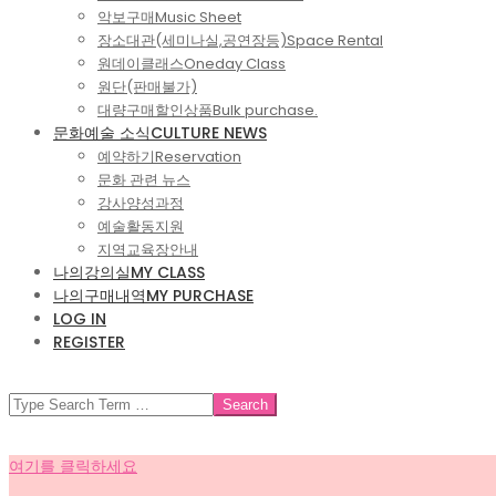
악보구매
Music Sheet
장소대관(세미나실,공연장등)
Space Rental
원데이클래스
Oneday Class
원단(판매불가)
대량구매할인상품
Bulk purchase.
문화예술 소식
CULTURE NEWS
예약하기
Reservation
문화 관련 뉴스
강사양성과정
예술활동지원
지역교육장안내
나의강의실
MY CLASS
나의구매내역
MY PURCHASE
LOG IN
REGISTER
SEARCH
여기를 클릭하세요