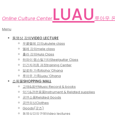
Skip
LUAU
to
content
루아우 
Online Culture Center
Primary
Menu
Navigation
동영상 강의
VIDEO LECTURE
Menu
우쿨렐레 강의
ukulele class
멜레 강의
mele class
훌라 강의
Hula Class
하와이 랩스틸기타
Steelguitar Class
민간자격증 과정
training Center
알로하 가족
Aloha ‘Ohana
루아우 가족
Luau ‘Ohana
쇼핑몰
SHOPPING MALL
교재&음반
Music Record & books
악기&관련용품
Instrument & Related supplies
공연소품
Related Goods
공연의상
Clothes
Goods(굿즈)
동영상강의구매
Video lectures