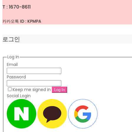
T : 1670-8611
카카오톡 ID : KPMPA
로그인
Log In
Email
Password
Keep me signed in
Social Login