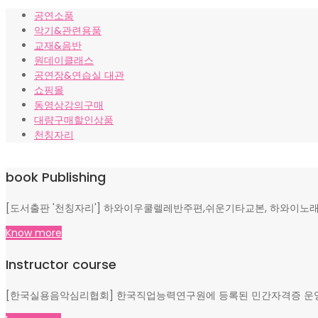
가
가
공연소품
격:
격:
악기&관련용품
₩10,000.
₩8,000.
교재&음반
원데이클래스
공연장&연습실 대관
쇼핑몰
동영상강의구매
대량구매할인상품
천칭자리
book Publishing
[도서출판 '천칭자리'] 하와이우쿨렐레반주편,쉬운기타교본, 하와이노래
Know more
Instructor course
[한국실용음악심리협회] 한국직업능력연구원에 등록된 민간자격증 운영, 