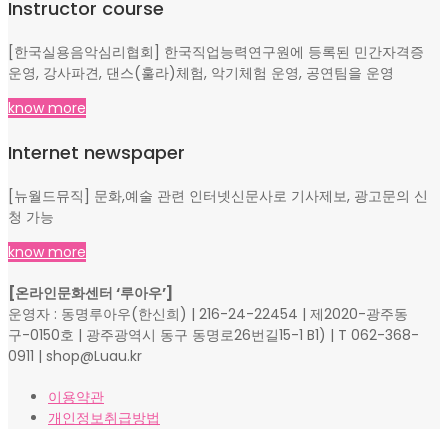
Instructor course
[한국실용음악심리협회] 한국직업능력연구원에 등록된 민간자격증
운영, 강사파견, 댄스(훌라)체험, 악기체험 운영, 공연팀을 운영
know more
Internet newspaper
[뉴월드뮤직] 문화,예술 관련 인터넷신문사로 기사제보, 광고문의 신
청 가능
know more
[온라인문화센터 ‘루아우’]
운영자 : 동명루아우(한신희) | 216-24-22454 | 제2020-광주동
구-0150호 | 광주광역시 동구 동명로26번길15-1 B1) | T 062-368-
0911 | shop@Luau.kr
이용약관
개인정보취급방법