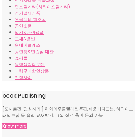
민간자격증 취득과정
랩스틸기타(하와이스틸기타)
정기결제상품
우쿨렐레 합주곡
공연소품
악기&관련용품
교재&음반
원데이클래스
공연장&연습실 대관
쇼핑몰
동영상강의구매
대량구매할인상품
천칭자리
book Publishing
[도서출판 '천칭자리'] 하와이우쿨렐레반주편,쉬운기타교본, 하와이노
래악보집 등 음악 교재발간, 그외 장르 출판 문의 가능
Know more