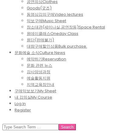
공연의상
Clothes
Goods(굿즈)
동영상강의구매
Video lectures
악보구매
Music Sheet
장소대관(세미나실,공연장등)
Space Rental
원데이클래스
Oneday Class
원단(판매불가)
대량구매할인상품
Bulk purchase.
문화예술 소식
Culture News
예약하기
Reservation
문화 관련 뉴스
강사양성과정
예술활동지원
지역교육장안내
구매악보보기
My Sheet
내 강의실
My Course
Log In
Register
SEARCH