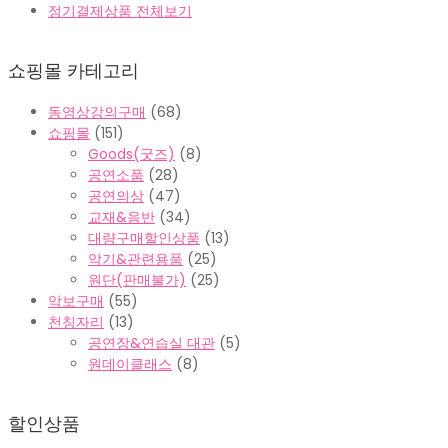
정기결제상품 전체보기
쇼핑몰 카테고리
동영상강의구매
(68)
쇼핑몰
(151)
Goods(굿즈)
(8)
공연소품
(28)
공연의상
(47)
교재&음반
(34)
대량구매할인상품
(13)
악기&관련용품
(25)
원단(판매불가)
(25)
악보구매
(55)
천칭자리
(13)
공연장&연습실 대관
(5)
원데이클래스
(8)
할인상품