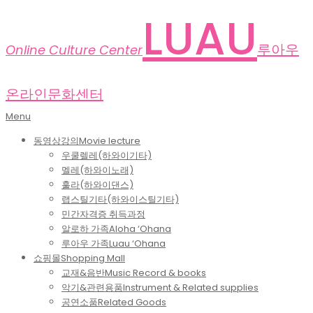
Skip
LUAU
to
content
루아우
Online Culture Center
온라인문화센터
Primary
Menu
Navigation
동영상강의
Movie lecture
Menu
우쿨렐레(하와이기타)
멜레(하와이노래)
훌라(하와이댄스)
랩스틸기타(하와이스틸기타)
민간자격증 취득과정
알로하 가족
Aloha ‘Ohana
루아우 가족
Luau ‘Ohana
쇼핑몰
Shopping Mall
교재&음반
Music Record & books
악기&관련용품
Instrument & Related supplies
공연소품
Related Goods