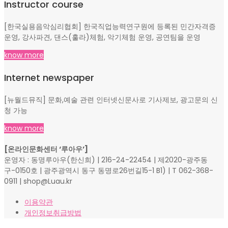
Instructor course
[한국실용음악심리협회] 한국직업능력연구원에 등록된 민간자격증
운영, 강사파견, 댄스(훌라)체험, 악기체험 운영, 공연팀을 운영
know more
Internet newspaper
[뉴월드뮤직] 문화,예술 관련 인터넷신문사로 기사제보, 광고문의 신
청 가능
know more
[온라인문화센터 ‘루아우’]
운영자 : 동명루아우(한신희) | 216-24-22454 | 제2020-광주동
구-0150호 | 광주광역시 동구 동명로26번길15-1 B1) | T 062-368-
0911 | shop@Luau.kr
이용약관
개인정보취급방법