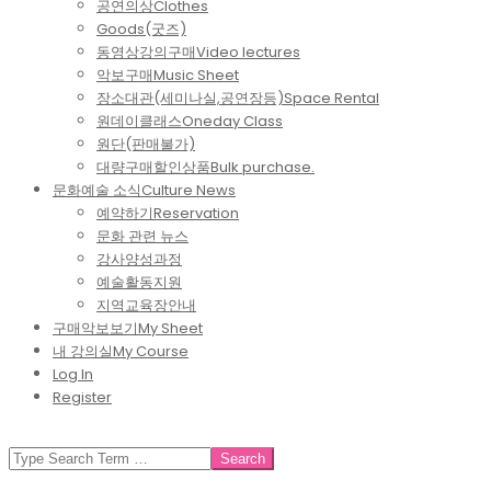
공연의상
Clothes
Goods(굿즈)
동영상강의구매
Video lectures
악보구매
Music Sheet
장소대관(세미나실,공연장등)
Space Rental
원데이클래스
Oneday Class
원단(판매불가)
대량구매할인상품
Bulk purchase.
문화예술 소식
Culture News
예약하기
Reservation
문화 관련 뉴스
강사양성과정
예술활동지원
지역교육장안내
구매악보보기
My Sheet
내 강의실
My Course
Log In
Register
SEARCH