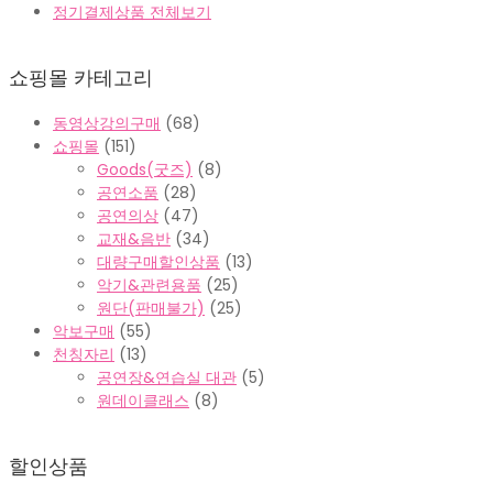
정기결제상품 전체보기
쇼핑몰 카테고리
동영상강의구매
(68)
쇼핑몰
(151)
Goods(굿즈)
(8)
공연소품
(28)
공연의상
(47)
교재&음반
(34)
대량구매할인상품
(13)
악기&관련용품
(25)
원단(판매불가)
(25)
악보구매
(55)
천칭자리
(13)
공연장&연습실 대관
(5)
원데이클래스
(8)
할인상품