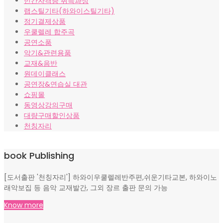
민간자격증 취득과정
랩스틸기타(하와이스틸기타)
정기결제상품
우쿨렐레 합주곡
공연소품
악기&관련용품
교재&음반
원데이클래스
공연장&연습실 대관
쇼핑몰
동영상강의구매
대량구매할인상품
천칭자리
book Publishing
[도서출판 '천칭자리'] 하와이우쿨렐레반주편,쉬운기타교본, 하와이노
래악보집 등 음악 교재발간, 그외 장르 출판 문의 가능
Know more