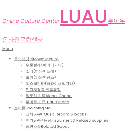
Skip
LUAU
to
content
루아우
Online Culture Center
온라인문화센터
Primary
Menu
Navigation
동영상강의
Movie lecture
Menu
우쿨렐레(하와이기타)
멜레(하와이노래)
훌라(하와이댄스)
랩스틸기타(하와이스틸기타)
민간자격증 취득과정
알로하 가족
Aloha ‘Ohana
루아우 가족
Luau ‘Ohana
쇼핑몰
Shopping Mall
교재&음반
Music Record & books
악기&관련용품
Instrument & Related supplies
공연소품
Related Goods