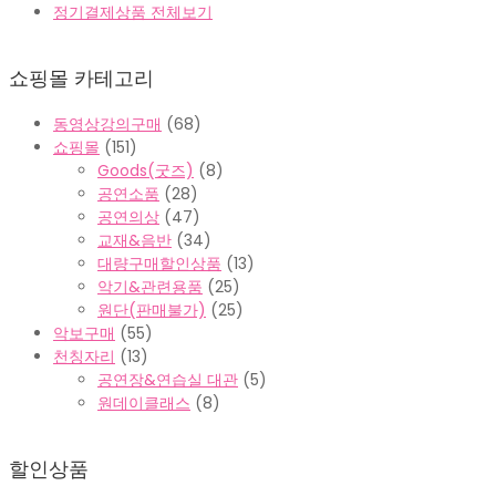
정기결제상품 전체보기
쇼핑몰 카테고리
동영상강의구매
(68)
쇼핑몰
(151)
Goods(굿즈)
(8)
공연소품
(28)
공연의상
(47)
교재&음반
(34)
대량구매할인상품
(13)
악기&관련용품
(25)
원단(판매불가)
(25)
악보구매
(55)
천칭자리
(13)
공연장&연습실 대관
(5)
원데이클래스
(8)
할인상품