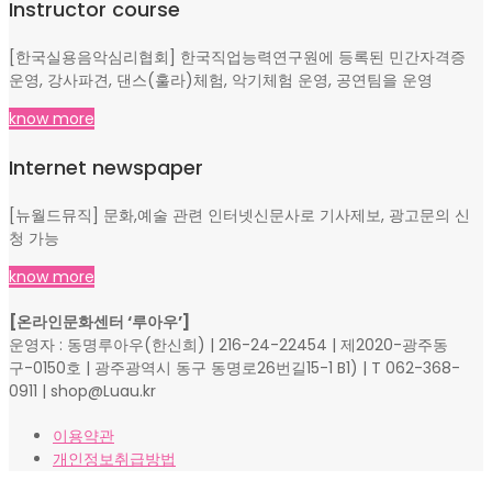
Instructor course
[한국실용음악심리협회] 한국직업능력연구원에 등록된 민간자격증
운영, 강사파견, 댄스(훌라)체험, 악기체험 운영, 공연팀을 운영
know more
Internet newspaper
[뉴월드뮤직] 문화,예술 관련 인터넷신문사로 기사제보, 광고문의 신
청 가능
know more
[온라인문화센터 ‘루아우’]
운영자 : 동명루아우(한신희) | 216-24-22454 | 제2020-광주동
구-0150호 | 광주광역시 동구 동명로26번길15-1 B1) | T 062-368-
0911 | shop@Luau.kr
이용약관
개인정보취급방법