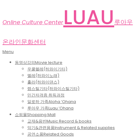
Skip
LUAU
to
content
루아우
Online Culture Center
온라인문화센터
Primary
Menu
Navigation
동영상강의
Movie lecture
Menu
우쿨렐레(하와이기타)
멜레(하와이노래)
훌라(하와이댄스)
랩스틸기타(하와이스틸기타)
민간자격증 취득과정
알로하 가족
Aloha ‘Ohana
루아우 가족
Luau ‘Ohana
쇼핑몰
Shopping Mall
교재&음반
Music Record & books
악기&관련용품
Instrument & Related supplies
공연소품
Related Goods