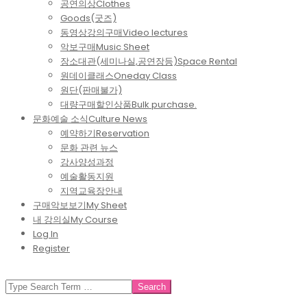
공연의상
Clothes
Goods(굿즈)
동영상강의구매
Video lectures
악보구매
Music Sheet
장소대관(세미나실,공연장등)
Space Rental
원데이클래스
Oneday Class
원단(판매불가)
대량구매할인상품
Bulk purchase.
문화예술 소식
Culture News
예약하기
Reservation
문화 관련 뉴스
강사양성과정
예술활동지원
지역교육장안내
구매악보보기
My Sheet
내 강의실
My Course
Log In
Register
SEARCH