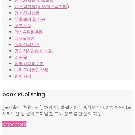
민간자격증 취득과정
랩스틸기타(하와이스틸기타)
정기결제상품
우쿨렐레 합주곡
공연소품
악기&관련용품
교재&음반
원데이클래스
공연장&연습실 대관
쇼핑몰
동영상강의구매
대량구매할인상품
천칭자리
book Publishing
[도서출판 '천칭자리'] 하와이우쿨렐레반주편,쉬운기타교본, 하와이노
래악보집 등 음악 교재발간, 그외 장르 출판 문의 가능
Know more