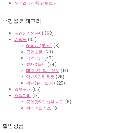
정기결제상품 전체보기
쇼핑몰 카테고리
동영상강의구매
(68)
쇼핑몰
(151)
Goods(굿즈)
(8)
공연소품
(28)
공연의상
(47)
교재&음반
(34)
대량구매할인상품
(13)
악기&관련용품
(25)
원단(판매불가)
(25)
악보구매
(55)
천칭자리
(13)
공연장&연습실 대관
(5)
원데이클래스
(8)
할인상품