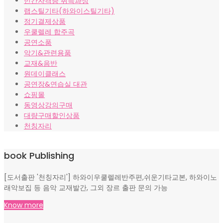
민간자격증 취득과정
랩스틸기타(하와이스틸기타)
정기결제상품
우쿨렐레 합주곡
공연소품
악기&관련용품
교재&음반
원데이클래스
공연장&연습실 대관
쇼핑몰
동영상강의구매
대량구매할인상품
천칭자리
book Publishing
[도서출판 '천칭자리'] 하와이우쿨렐레반주편,쉬운기타교본, 하와이노
래악보집 등 음악 교재발간, 그외 장르 출판 문의 가능
Know more