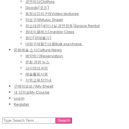
공연의상
Clothes
Goods(굿즈)
동영상강의구매
Video lectures
악보구매
Music Sheet
장소대관(세미나실,공연장등)
Space Rental
원데이클래스
Oneday Class
원단(판매불가)
대량구매할인상품
Bulk purchase.
문화예술 소식
Culture News
예약하기
Reservation
문화 관련 뉴스
강사양성과정
예술활동지원
지역교육장안내
구매악보보기
My Sheet
내 강의실
My Course
Log In
Register
SEARCH