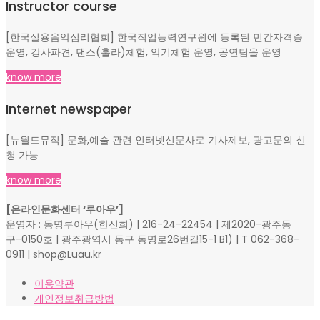
Instructor course
[한국실용음악심리협회] 한국직업능력연구원에 등록된 민간자격증
운영, 강사파견, 댄스(훌라)체험, 악기체험 운영, 공연팀을 운영
know more
Internet newspaper
[뉴월드뮤직] 문화,예술 관련 인터넷신문사로 기사제보, 광고문의 신
청 가능
know more
[온라인문화센터 ‘루아우’]
운영자 : 동명루아우(한신희) | 216-24-22454 | 제2020-광주동
구-0150호 | 광주광역시 동구 동명로26번길15-1 B1) | T 062-368-
0911 | shop@Luau.kr
이용약관
개인정보취급방법