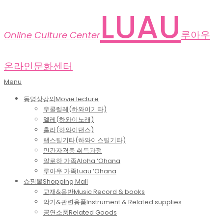
Skip
LUAU
to
content
루아우
Online Culture Center
온라인문화센터
Primary
Menu
Navigation
동영상강의
Movie lecture
Menu
우쿨렐레(하와이기타)
멜레(하와이노래)
훌라(하와이댄스)
랩스틸기타(하와이스틸기타)
민간자격증 취득과정
알로하 가족
Aloha ‘Ohana
루아우 가족
Luau ‘Ohana
쇼핑몰
Shopping Mall
교재&음반
Music Record & books
악기&관련용품
Instrument & Related supplies
공연소품
Related Goods