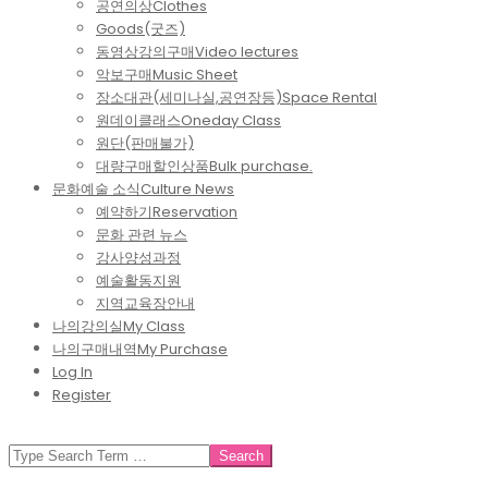
공연의상
Clothes
Goods(굿즈)
동영상강의구매
Video lectures
악보구매
Music Sheet
장소대관(세미나실,공연장등)
Space Rental
원데이클래스
Oneday Class
원단(판매불가)
대량구매할인상품
Bulk purchase.
문화예술 소식
Culture News
예약하기
Reservation
문화 관련 뉴스
강사양성과정
예술활동지원
지역교육장안내
나의강의실
My Class
나의구매내역
My Purchase
Log In
Register
SEARCH