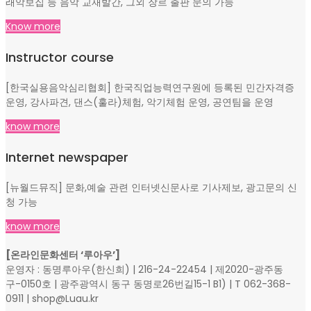
래악보집 등 음악 교재발간, 그외 장르 출판 문의 가능
Know more
Instructor course
[한국실용음악심리협회] 한국직업능력연구원에 등록된 민간자격증
운영, 강사파견, 댄스(훌라)체험, 악기체험 운영, 공연팀을 운영
know more
Internet newspaper
[뉴월드뮤직] 문화,예술 관련 인터넷신문사로 기사제보, 광고문의 신
청 가능
know more
[온라인문화센터 ‘루아우’]
운영자 : 동명루아우(한신희) | 216-24-22454 | 제2020-광주동
구-0150호 | 광주광역시 동구 동명로26번길15-1 B1) | T 062-368-
0911 | shop@Luau.kr