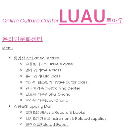
Skip
LUAU
to
content
루아우
Online Culture Center
온라인문화센터
Primary
Menu
Navigation
동영상 강의
Video Lecture
Menu
우쿨렐레 강의
ukulele class
멜레 강의
mele class
훌라 강의
Hula Class
하와이 랩스틸기타
Steelguitar Class
민간자격증 과정
training Center
알로하 가족
Aloha ‘Ohana
루아우 가족
Luau ‘Ohana
쇼핑몰
Shopping Mall
교재&음반
Music Record & books
악기&관련용품
Instrument & Related supplies
공연소품
Related Goods