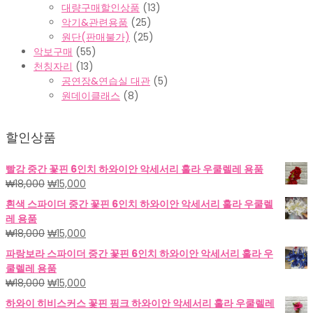
대량구매할인상품
(13)
악기&관련용품
(25)
원단(판매불가)
(25)
악보구매
(55)
천칭자리
(13)
공연장&연습실 대관
(5)
원데이클래스
(8)
할인상품
빨강 중간 꽃핀 6인치 하와이안 악세서리 훌라 우쿨렐레 용품
원
현
₩
18,000
₩
15,000
래
재
흰색 스파이더 중간 꽃핀 6인치 하와이안 악세서리 훌라 우쿨렐
가
가
레 용품
격:
격:
원
현
₩
18,000
₩
15,000
₩18,000.
₩15,000.
래
재
파랑보라 스파이더 중간 꽃핀 6인치 하와이안 악세서리 훌라 우
가
가
쿨렐레 용품
격:
격:
원
현
₩
18,000
₩
15,000
₩18,000.
₩15,000.
래
재
하와이 히비스커스 꽃핀 핑크 하와이안 악세서리 훌라 우쿨렐레
가
가