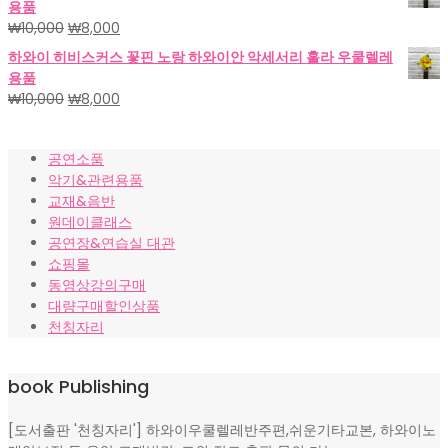
용품
격:
격:
원
현
₩
10,000
₩
8,000
₩18,000.
₩15,000.
래
재
하와이 히비스커스 꽃핀 노랑 하와이안 악세서리 훌라 우쿨렐레
가
가
용품
격:
격:
원
현
₩
10,000
₩
8,000
₩10,000.
₩8,000.
래
재
가
가
공연소품
격:
격:
악기&관련용품
₩10,000.
₩8,000.
교재&음반
원데이클래스
공연장&연습실 대관
쇼핑몰
동영상강의구매
대량구매할인상품
천칭자리
book Publishing
[도서출판 '천칭자리'] 하와이우쿨렐레반주편,쉬운기타교본, 하와이노